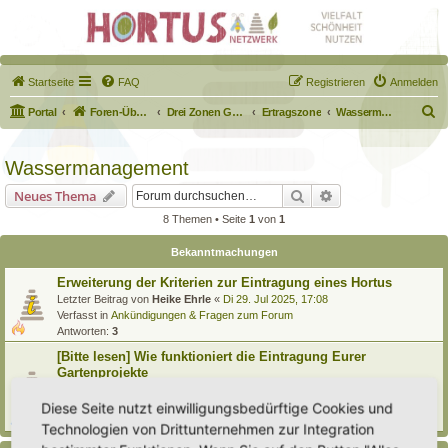
Startseite
FAQ
Registrieren
Anmelden
S
Portal
Foren-Übersicht
Drei Zonen Garten
Ertragszone
Wassermanagement
u
c
Wassermanagement
h
Suche
Erweiterte Suche
Neues Thema
e
8 Themen • Seite
1
von
1
Bekanntmachungen
Erweiterung der Kriterien zur Eintragung eines Hortus
Letzter Beitrag von
Heike Ehrle
«
Di 29. Jul 2025, 17:08
Verfasst in
Ankündigungen & Fragen zum Forum
Antworten:
3
[Bitte lesen] Wie funktioniert die Eintragung Eurer
Gartenprojekte
Letzter Beitrag von
Hortus anima l
«
So 15. Feb 2026, 18:08
Verfasst in
Eingetragener Hortus - Mein Hortus und ich!
Diese Seite nutzt einwilligungsbedürftige Cookies und
Antworten:
1
Technologien von Drittunternehmen zur Integration