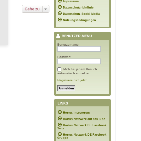
Impressum
Gehe zu
Datenschutzrichtlinie
Datenschutz Social Media
Nutzungsbedingungen
BENUTZER-MENÜ
Benutzername:
Passwort:
Mich bei jedem Besuch
automatisch anmelden
Registriere dich jetzt!
LINKS
Hortus Insectorum
Hortus Netzwerk auf YouTube
Hortus Netzwerk DE Facebook
Seite
Hortus Netzwerk DE Facebook
Gruppe