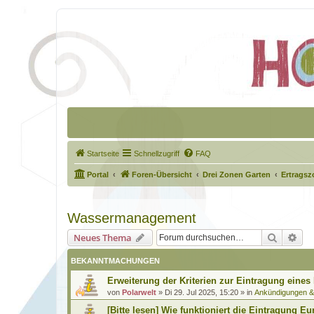
Startseite
Schnellzugriff
FAQ
Portal
Foren-Übersicht
Drei Zonen Garten
Ertragsz
Wassermanagement
Suche
Erw
Neues Thema
BEKANNTMACHUNGEN
Erweiterung der Kriterien zur Eintragung eines
von
Polarwelt
»
Di 29. Jul 2025, 15:20
» in
Ankündigungen 
[Bitte lesen] Wie funktioniert die Eintragung Eu