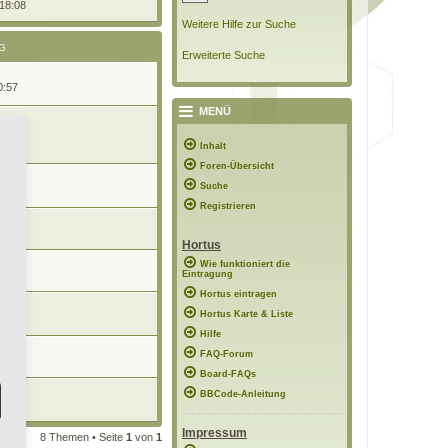
 18:08
Weitere Hilfe zur Suche
G
Erweiterte Suche
0:57
MENÜ
11:27
Inhalt
Foren-Übersicht
Suche
08:43
Registrieren
09:56
Hortus
Wie funktioniert die
08:12
Eintragung
Hortus eintragen
Hortus Karte & Liste
 08:09
Hilfe
FAQ-Forum
18:22
Board-FAQs
BBCode-Anleitung
19:26
Impressum
8 Themen • Seite
1
von
1