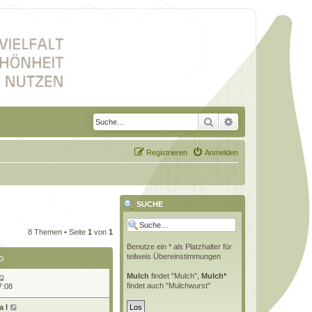
Suche
Erweiterte Suche
Registrieren
Anmelden
SUCHE
8 Themen • Seite
1
von
1
Benutze ein * als Platzhalter für
teilweis Übereinstimmungen
G
Mulch
findet "Mulch",
Mulch*
findet auch "Mulchwurst"
7:08
 l