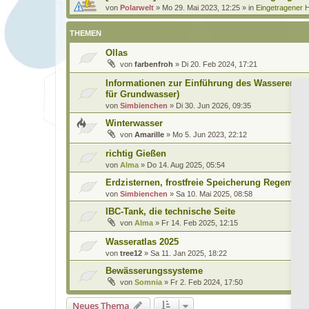
von
Polarwelt
»
Mo 29. Mai 2023, 12:25
» in
Eingetragener H
THEMEN
Ollas
von
farbenfroh
»
Di 20. Feb 2024, 17:21
Informationen zur Einführung des Wasserentna
für Grundwasser)
von
Simbienchen
»
Di 30. Jun 2026, 09:35
Winterwasser
von
Amarille
»
Mo 5. Jun 2023, 22:12
richtig Gießen
von
Alma
»
Do 14. Aug 2025, 05:54
Erdzisternen, frostfreie Speicherung Regenwas
von
Simbienchen
»
Sa 10. Mai 2025, 08:58
IBC-Tank, die technische Seite
von
Alma
»
Fr 14. Feb 2025, 12:15
Wasseratlas 2025
von
tree12
»
Sa 11. Jan 2025, 18:22
Bewässerungssysteme
von
Somnia
»
Fr 2. Feb 2024, 17:50
Neues Thema