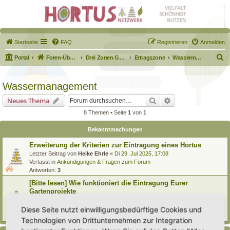
Startseite
FAQ
Registrieren
Anmelden
S
Portal
Foren-Übersicht
Drei Zonen Garten
Ertragszone
Wassermanagement
u
c
Wassermanagement
h
Suche
Erweiterte Suche
Neues Thema
e
8 Themen • Seite
1
von
1
Bekanntmachungen
Erweiterung der Kriterien zur Eintragung eines Hortus
Letzter Beitrag von
Heike Ehrle
«
Di 29. Jul 2025, 17:08
Verfasst in
Ankündigungen & Fragen zum Forum
Antworten:
3
[Bitte lesen] Wie funktioniert die Eintragung Eurer
Gartenprojekte
Letzter Beitrag von
Hortus anima l
«
So 15. Feb 2026, 18:08
Verfasst in
Eingetragener Hortus - Mein Hortus und ich!
Diese Seite nutzt einwilligungsbedürftige Cookies und
Antworten:
1
Technologien von Drittunternehmen zur Integration