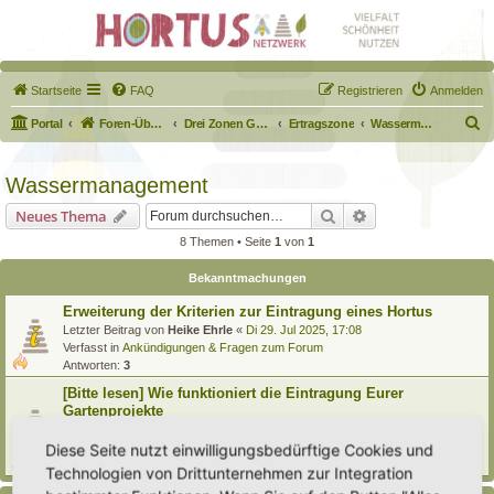
Startseite
FAQ
Registrieren
Anmelden
S
Portal
Foren-Übersicht
Drei Zonen Garten
Ertragszone
Wassermanagement
u
c
Wassermanagement
h
Suche
Erweiterte Suche
Neues Thema
e
8 Themen • Seite
1
von
1
Bekanntmachungen
Erweiterung der Kriterien zur Eintragung eines Hortus
Letzter Beitrag von
Heike Ehrle
«
Di 29. Jul 2025, 17:08
Verfasst in
Ankündigungen & Fragen zum Forum
Antworten:
3
[Bitte lesen] Wie funktioniert die Eintragung Eurer
Gartenprojekte
Letzter Beitrag von
Hortus anima l
«
So 15. Feb 2026, 18:08
Verfasst in
Eingetragener Hortus - Mein Hortus und ich!
Diese Seite nutzt einwilligungsbedürftige Cookies und
Antworten:
1
Technologien von Drittunternehmen zur Integration