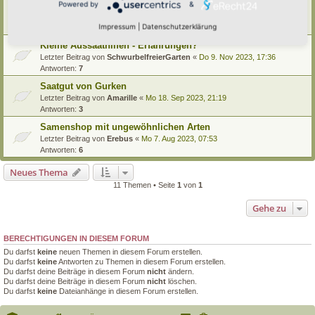
Eigenes Saatgut anbauen - Tipps, Erfahrungen, Infos
Powered by
&
Letzter Beitrag von
Amarille
«
So 17. Mär 2024, 12:32
Impressum
|
Datenschutzerklärung
Antworten:
3
Kleine Aussaathilfen - Erfahrungen?
Letzter Beitrag von
SchwurbelfreierGarten
«
Do 9. Nov 2023, 17:36
Antworten:
7
Saatgut von Gurken
Letzter Beitrag von
Amarille
«
Mo 18. Sep 2023, 21:19
Antworten:
3
Samenshop mit ungewöhnlichen Arten
Letzter Beitrag von
Erebus
«
Mo 7. Aug 2023, 07:53
Antworten:
6
Neues Thema
11 Themen • Seite
1
von
1
Gehe zu
BERECHTIGUNGEN IN DIESEM FORUM
Du darfst
keine
neuen Themen in diesem Forum erstellen.
Du darfst
keine
Antworten zu Themen in diesem Forum erstellen.
Du darfst deine Beiträge in diesem Forum
nicht
ändern.
Du darfst deine Beiträge in diesem Forum
nicht
löschen.
Du darfst
keine
Dateianhänge in diesem Forum erstellen.