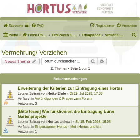
Startseite
FAQ
Registrieren
Anmelden
S
Portal
Foren-Übersicht
Drei Zonen Garten
Ertragszone
Vermehrung/ Vorziehen
u
c
Vermehrung/ Vorziehen
h
Suche
Erweiterte Suche
Neues Thema
e
11 Themen • Seite
1
von
1
Bekanntmachungen
Erweiterung der Kriterien zur Eintragung eines Hortus
Letzter Beitrag von
Heike Ehrle
«
Di 29. Jul 2025, 17:08
Verfasst in
Ankündigungen & Fragen zum Forum
Antworten:
3
[Bitte lesen] Wie funktioniert die Eintragung Eurer
Gartenprojekte
Letzter Beitrag von
Hortus anima l
«
So 15. Feb 2026, 18:08
Verfasst in
Eingetragener Hortus - Mein Hortus und ich!
Antworten:
1