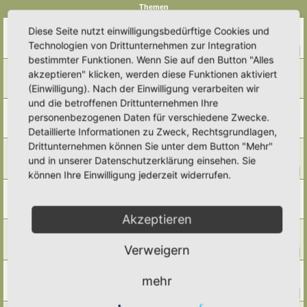
Themen
Saatgut
Diese Seite nutzt einwilligungsbedürftige Cookies und
Letzter Beitrag von
Amarille
«
Di 19. Mai 2026, 09:19
Technologien von Drittunternehmen zur Integration
Antworten:
32
1
2
3
4
bestimmter Funktionen. Wenn Sie auf den Button "Alles
Apfel veredeln
akzeptieren" klicken, werden diese Funktionen aktiviert
Letzter Beitrag von
Poco Loco
«
Mi 25. Feb 2026, 21:01
(Einwilligung). Nach der Einwilligung verarbeiten wir
Antworten:
8
und die betroffenen Drittunternehmen Ihre
Beeren vermehren
personenbezogenen Daten für verschiedene Zwecke.
Letzter Beitrag von
GrizzlyimGarten
«
Di 10. Feb 2026, 19:09
Detaillierte Informationen zu Zweck, Rechtsgrundlagen,
Antworten:
4
Drittunternehmen können Sie unter dem Button "Mehr"
Kaltanbau
und in unserer Datenschutzerklärung einsehen. Sie
Letzter Beitrag von
Tidofelder
«
So 23. Nov 2025, 15:45
Antworten:
24
1
2
3
können Ihre Einwilligung jederzeit widerrufen.
Saatgut - wie lange haltbar/keimfähig?
Letzter Beitrag von
Emma
«
So 9. Feb 2025, 20:52
Antworten:
4
Akzeptieren
Vorziehen und plastikfreie(?) Anzucht im Haus
Letzter Beitrag von
Amarille
«
So 29. Dez 2024, 17:00
Verweigern
Antworten:
13
1
2
Salweiden bewurzeln..
mehr
Letzter Beitrag von
Ann1981
«
Mo 18. Mär 2024, 19:09
Antworten:
20
1
2
3