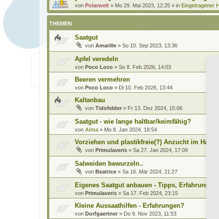
von
Polarwelt
»
Mo 29. Mai 2023, 12:25
» in
Eingetragener H
THEMEN
Saatgut
von
Amarille
»
So 10. Sep 2023, 13:36
Apfel veredeln
von
Poco Loco
»
So 8. Feb 2026, 14:03
Beeren vermehren
von
Poco Loco
»
Di 10. Feb 2026, 13:44
Kaltanbau
von
Tidofelder
»
Fr 13. Dez 2024, 15:06
Saatgut - wie lange haltbar/keimfähig?
von
Alma
»
Mo 8. Jan 2024, 18:54
Vorziehen und plastikfreie(?) Anzucht im Haus
von
Primulaveris
»
Sa 27. Jan 2024, 17:09
Salweiden bewurzeln..
von
Beatrice
»
Sa 16. Mär 2024, 21:27
Eigenes Saatgut anbauen - Tipps, Erfahrungen,
von
Primulaveris
»
Sa 17. Feb 2024, 23:15
Kleine Aussaathilfen - Erfahrungen?
von
Dorfgaertner
»
Do 9. Nov 2023, 11:53