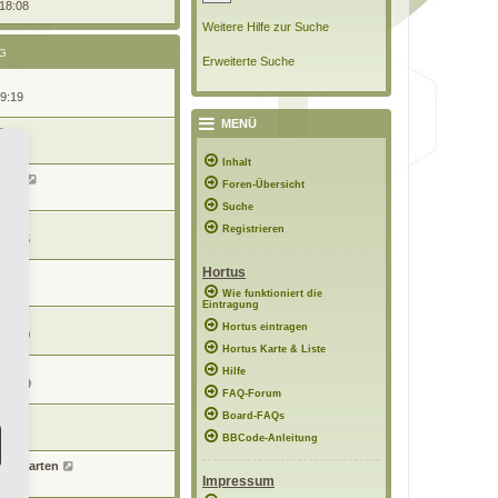
 18:08
Weitere Hilfe zur Suche
G
Erweiterte Suche
09:19
MENÜ
21:01
Inhalt
rten
Foren-Übersicht
19:09
Suche
Registrieren
 15:45
Hortus
0:52
Wie funktioniert die
Eintragung
Hortus eintragen
 17:00
Hortus Karte & Liste
Hilfe
 19:09
FAQ-Forum
Board-FAQs
 12:32
BBCode-Anleitung
eierGarten
17:36
Impressum