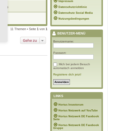
Impressum
 21:19
Datenschutzrichtlinie
Datenschutz Social Media
Nutzungsbedingungen
07:53
11 Themen • Seite
1
von
1
BENUTZER-MENÜ
Gehe zu
Benutzername:
Passwort:
Mich bei jedem Besuch
automatisch anmelden
Registriere dich jetzt!
LINKS
Hortus Insectorum
Hortus Netzwerk auf YouTube
Hortus Netzwerk DE Facebook
Seite
Hortus Netzwerk DE Facebook
Gruppe