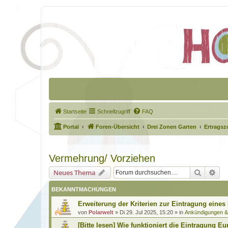
Startseite
Schnellzugriff
FAQ
Portal
Foren-Übersicht
Drei Zonen Garten
Ertragsz
Vermehrung/ Vorziehen
Suche
Erw
Neues Thema
BEKANNTMACHUNGEN
Erweiterung der Kriterien zur Eintragung eines
von
Polarwelt
»
Di 29. Jul 2025, 15:20
» in
Ankündigungen 
[Bitte lesen] Wie funktioniert die Eintragung Eu