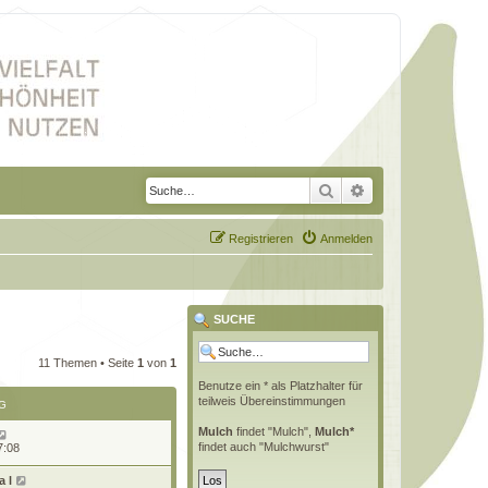
Suche
Erweiterte Suche
Registrieren
Anmelden
SUCHE
11 Themen • Seite
1
von
1
Benutze ein * als Platzhalter für
teilweis Übereinstimmungen
G
Mulch
findet "Mulch",
Mulch*
findet auch "Mulchwurst"
7:08
 l