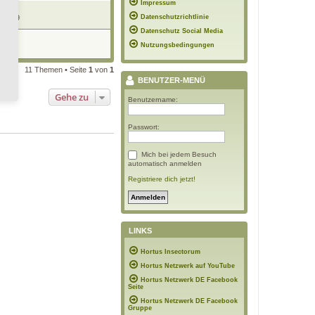
Impressum
 21:19
Datenschutzrichtlinie
Datenschutz Social Media
Nutzungsbedingungen
07:53
11 Themen • Seite
1
von
1
BENUTZER-MENÜ
Gehe zu
Benutzername:
Passwort:
Mich bei jedem Besuch
automatisch anmelden
Registriere dich jetzt!
LINKS
Hortus Insectorum
Hortus Netzwerk auf YouTube
Hortus Netzwerk DE Facebook
Seite
Hortus Netzwerk DE Facebook
Gruppe