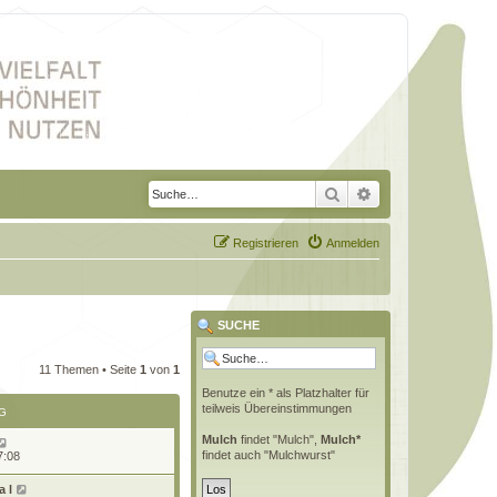
Suche
Erweiterte Suche
Registrieren
Anmelden
SUCHE
11 Themen • Seite
1
von
1
Benutze ein * als Platzhalter für
teilweis Übereinstimmungen
G
Mulch
findet "Mulch",
Mulch*
findet auch "Mulchwurst"
7:08
 l