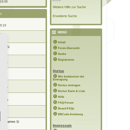
 18:08
Weitere Hilfe zur Suche
G
Erweiterte Suche
09:19
MENÜ
21:01
Inhalt
rten
Foren-Übersicht
19:09
Suche
Registrieren
 15:45
Hortus
0:52
Wie funktioniert die
Eintragung
Hortus eintragen
 17:00
Hortus Karte & Liste
Hilfe
 19:09
FAQ-Forum
Board-FAQs
 12:32
BBCode-Anleitung
eierGarten
17:36
Impressum