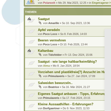
von
Polarwelt
»
Mo 29. Mai 2023, 12:25
» in
Eingetragener H
THEMEN
Saatgut
von
Amarille
»
So 10. Sep 2023, 13:36
Apfel veredeln
von
Poco Loco
»
So 8. Feb 2026, 14:03
Beeren vermehren
von
Poco Loco
»
Di 10. Feb 2026, 13:44
Kaltanbau
von
Tidofelder
»
Fr 13. Dez 2024, 15:06
Saatgut - wie lange haltbar/keimfähig?
von
Alma
»
Mo 8. Jan 2024, 18:54
Vorziehen und plastikfreie(?) Anzucht im Haus
von
Primulaveris
»
Sa 27. Jan 2024, 17:09
Salweiden bewurzeln..
von
Beatrice
»
Sa 16. Mär 2024, 21:27
Eigenes Saatgut anbauen - Tipps, Erfahrungen,
von
Primulaveris
»
Sa 17. Feb 2024, 23:15
Kleine Aussaathilfen - Erfahrungen?
von
Dorfgaertner
»
Do 9. Nov 2023, 11:53