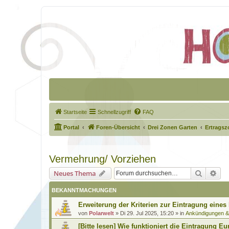
Startseite
Schnellzugriff
FAQ
Portal
Foren-Übersicht
Drei Zonen Garten
Ertragsz
Vermehrung/ Vorziehen
Suche
Erw
Neues Thema
BEKANNTMACHUNGEN
Erweiterung der Kriterien zur Eintragung eines
von
Polarwelt
»
Di 29. Jul 2025, 15:20
» in
Ankündigungen 
[Bitte lesen] Wie funktioniert die Eintragung Eu