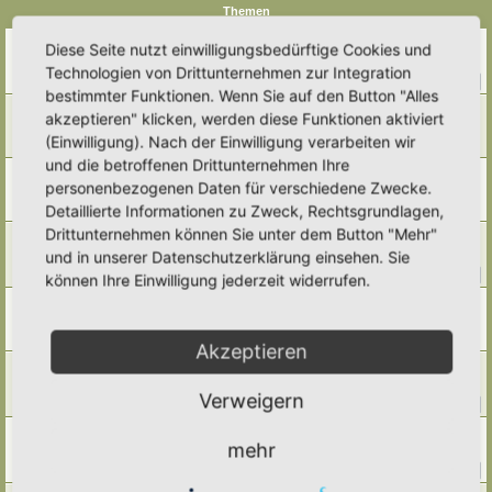
Themen
Saatgut
Diese Seite nutzt einwilligungsbedürftige Cookies und
Letzter Beitrag von
Amarille
«
Di 19. Mai 2026, 09:19
Technologien von Drittunternehmen zur Integration
Antworten:
32
1
2
3
4
bestimmter Funktionen. Wenn Sie auf den Button "Alles
Apfel veredeln
akzeptieren" klicken, werden diese Funktionen aktiviert
Letzter Beitrag von
Poco Loco
«
Mi 25. Feb 2026, 21:01
(Einwilligung). Nach der Einwilligung verarbeiten wir
Antworten:
8
und die betroffenen Drittunternehmen Ihre
Beeren vermehren
personenbezogenen Daten für verschiedene Zwecke.
Letzter Beitrag von
GrizzlyimGarten
«
Di 10. Feb 2026, 19:09
Detaillierte Informationen zu Zweck, Rechtsgrundlagen,
Antworten:
4
Drittunternehmen können Sie unter dem Button "Mehr"
Kaltanbau
und in unserer Datenschutzerklärung einsehen. Sie
Letzter Beitrag von
Tidofelder
«
So 23. Nov 2025, 15:45
Antworten:
24
1
2
3
können Ihre Einwilligung jederzeit widerrufen.
Saatgut - wie lange haltbar/keimfähig?
Letzter Beitrag von
Emma
«
So 9. Feb 2025, 20:52
Antworten:
4
Akzeptieren
Vorziehen und plastikfreie(?) Anzucht im Haus
Letzter Beitrag von
Amarille
«
So 29. Dez 2024, 17:00
Verweigern
Antworten:
13
1
2
Salweiden bewurzeln..
mehr
Letzter Beitrag von
Ann1981
«
Mo 18. Mär 2024, 19:09
Antworten:
20
1
2
3