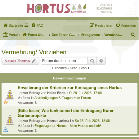
Startseite
FAQ
Registrieren
Anmelden
S
Portal
Foren-Übersicht
Drei Zonen Garten
Ertragszone
Vermehrung/ Vorziehen
u
c
Vermehrung/ Vorziehen
h
Suche
Erweiterte Suche
Neues Thema
e
11 Themen • Seite
1
von
1
Bekanntmachungen
Erweiterung der Kriterien zur Eintragung eines Hortus
Letzter Beitrag von
Heike Ehrle
«
Di 29. Jul 2025, 17:08
Verfasst in
Ankündigungen & Fragen zum Forum
Antworten:
3
[Bitte lesen] Wie funktioniert die Eintragung Eurer
Gartenprojekte
Letzter Beitrag von
Hortus anima l
«
So 15. Feb 2026, 18:08
Verfasst in
Eingetragener Hortus - Mein Hortus und ich!
Antworten:
1