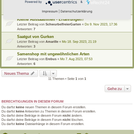
Eigenes Saatgut anbauen - Tipps, Erfahrungen, Infos
Powered by
&
Letzter Beitrag von
Amarille
«
So 17. Mär 2024, 12:32
Impressum
|
Datenschutzerklärung
Antworten:
3
Kleine Aussaathilfen - Erfahrungen?
Letzter Beitrag von
SchwurbelfreierGarten
«
Do 9. Nov 2023, 17:36
Antworten:
7
Saatgut von Gurken
Letzter Beitrag von
Amarille
«
Mo 18. Sep 2023, 21:19
Antworten:
3
Samenshop mit ungewöhnlichen Arten
Letzter Beitrag von
Erebus
«
Mo 7. Aug 2023, 07:53
Antworten:
6
Neues Thema
11 Themen • Seite
1
von
1
Gehe zu
BERECHTIGUNGEN IN DIESEM FORUM
Du darfst
keine
neuen Themen in diesem Forum erstellen.
Du darfst
keine
Antworten zu Themen in diesem Forum erstellen.
Du darfst deine Beiträge in diesem Forum
nicht
ändern.
Du darfst deine Beiträge in diesem Forum
nicht
löschen.
Du darfst
keine
Dateianhänge in diesem Forum erstellen.