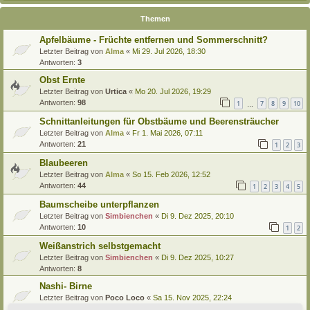
Themen
Apfelbäume - Früchte entfernen und Sommerschnitt?
Letzter Beitrag von
Alma
«
Mi 29. Jul 2026, 18:30
Antworten:
3
Obst Ernte
Letzter Beitrag von
Urtica
«
Mo 20. Jul 2026, 19:29
Antworten:
98
1
7
8
9
10
…
Schnittanleitungen für Obstbäume und Beerensträucher
Letzter Beitrag von
Alma
«
Fr 1. Mai 2026, 07:11
Antworten:
21
1
2
3
Blaubeeren
Letzter Beitrag von
Alma
«
So 15. Feb 2026, 12:52
Antworten:
44
1
2
3
4
5
Baumscheibe unterpflanzen
Letzter Beitrag von
Simbienchen
«
Di 9. Dez 2025, 20:10
Antworten:
10
1
2
Weißanstrich selbstgemacht
Letzter Beitrag von
Simbienchen
«
Di 9. Dez 2025, 10:27
Antworten:
8
Nashi- Birne
Letzter Beitrag von
Poco Loco
«
Sa 15. Nov 2025, 22:24
Antworten:
1