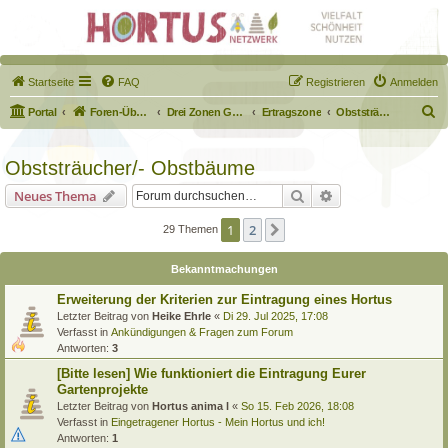
Startseite
FAQ
Registrieren
Anmelden
S
Portal
Foren-Übersicht
Drei Zonen Garten
Ertragszone
Obststräucher/- Obstbäume
u
c
Obststräucher/- Obstbäume
h
Suche
Erweiterte Suche
Neues Thema
e
1
2
Nächste
29 Themen
Bekanntmachungen
Erweiterung der Kriterien zur Eintragung eines Hortus
Letzter Beitrag von
Heike Ehrle
«
Di 29. Jul 2025, 17:08
Verfasst in
Ankündigungen & Fragen zum Forum
Antworten:
3
[Bitte lesen] Wie funktioniert die Eintragung Eurer
Gartenprojekte
Letzter Beitrag von
Hortus anima l
«
So 15. Feb 2026, 18:08
Verfasst in
Eingetragener Hortus - Mein Hortus und ich!
Antworten:
1