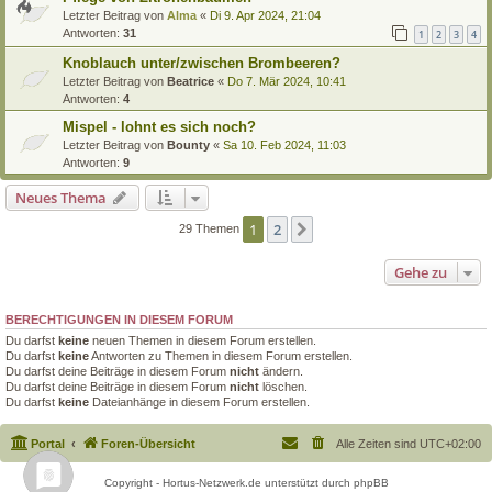
Letzter Beitrag von
Alma
«
Di 9. Apr 2024, 21:04
Antworten:
31
1
2
3
4
Knoblauch unter/zwischen Brombeeren?
Letzter Beitrag von
Beatrice
«
Do 7. Mär 2024, 10:41
Antworten:
4
Mispel - lohnt es sich noch?
Letzter Beitrag von
Bounty
«
Sa 10. Feb 2024, 11:03
Antworten:
9
Neues Thema
1
2
Nächste
29 Themen
Gehe zu
BERECHTIGUNGEN IN DIESEM FORUM
Du darfst
keine
neuen Themen in diesem Forum erstellen.
Du darfst
keine
Antworten zu Themen in diesem Forum erstellen.
Du darfst deine Beiträge in diesem Forum
nicht
ändern.
Du darfst deine Beiträge in diesem Forum
nicht
löschen.
Du darfst
keine
Dateianhänge in diesem Forum erstellen.
Portal
Foren-Übersicht
Alle Zeiten sind
UTC+02:00
Copyright - Hortus-Netzwerk.de unterstützt durch phpBB