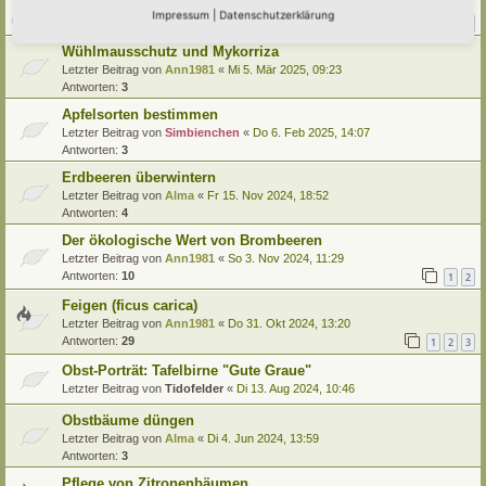
Letzter Beitrag von
Amarille
«
Sa 12. Jul 2025, 14:54
Impressum
|
Datenschutzerklärung
Antworten:
20
1
2
3
Wühlmausschutz und Mykorriza
Letzter Beitrag von
Ann1981
«
Mi 5. Mär 2025, 09:23
Antworten:
3
Apfelsorten bestimmen
Letzter Beitrag von
Simbienchen
«
Do 6. Feb 2025, 14:07
Antworten:
3
Erdbeeren überwintern
Letzter Beitrag von
Alma
«
Fr 15. Nov 2024, 18:52
Antworten:
4
Der ökologische Wert von Brombeeren
Letzter Beitrag von
Ann1981
«
So 3. Nov 2024, 11:29
Antworten:
10
1
2
Feigen (ficus carica)
Letzter Beitrag von
Ann1981
«
Do 31. Okt 2024, 13:20
Antworten:
29
1
2
3
Obst-Porträt: Tafelbirne "Gute Graue"
Letzter Beitrag von
Tidofelder
«
Di 13. Aug 2024, 10:46
Obstbäume düngen
Letzter Beitrag von
Alma
«
Di 4. Jun 2024, 13:59
Antworten:
3
Pflege von Zitronenbäumen