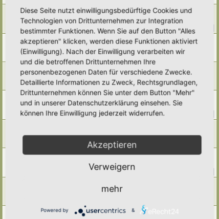
Diese Seite nutzt einwilligungsbedürftige Cookies und
Pfirsich
Technologien von Drittunternehmen zur Integration
Letzter Beitrag von
Alma
«
Sa 15. Nov 2025, 07:16
Antworten:
13
1
2
bestimmter Funktionen. Wenn Sie auf den Button "Alles
akzeptieren" klicken, werden diese Funktionen aktiviert
Fallobst entfernen?
Letzter Beitrag von
Poco Loco
«
Fr 14. Nov 2025, 22:53
(Einwilligung). Nach der Einwilligung verarbeiten wir
Antworten:
5
und die betroffenen Drittunternehmen Ihre
Walnüsse
personenbezogenen Daten für verschiedene Zwecke.
Letzter Beitrag von
Poco Loco
«
Fr 14. Nov 2025, 22:49
Detaillierte Informationen zu Zweck, Rechtsgrundlagen,
Antworten:
7
Drittunternehmen können Sie unter dem Button "Mehr"
Quitten
und in unserer Datenschutzerklärung einsehen. Sie
Letzter Beitrag von
Ann1981
«
Mo 27. Okt 2025, 19:15
können Ihre Einwilligung jederzeit widerrufen.
Antworten:
12
1
2
Kornelkirschen, Kornellen
Letzter Beitrag von
Amarille
«
Mi 17. Sep 2025, 16:00
Akzeptieren
Antworten:
1
Wein
Letzter Beitrag von
Ann1981
«
Do 14. Aug 2025, 09:23
Verweigern
Antworten:
15
1
2
Wildobst
mehr
Letzter Beitrag von
Amarille
«
Mi 16. Jul 2025, 18:29
Antworten:
2
Powered by
&
Mirabelle? Kirschpflaume?