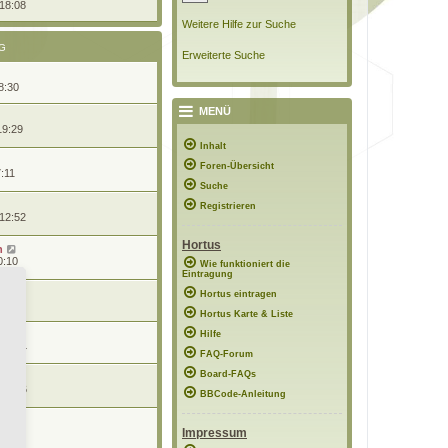
 18:08
Weitere Hilfe zur Suche
G
Erweiterte Suche
8:30
MENÜ
19:29
Inhalt
Foren-Übersicht
7:11
Suche
Registrieren
 12:52
Hortus
n
0:10
Wie funktioniert die
Eintragung
n
Hortus eintragen
0:27
Hortus Karte & Liste
Hilfe
 22:24
FAQ-Forum
Board-FAQs
 07:16
BBCode-Anleitung
Impressum
22:53