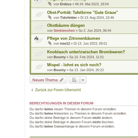
von
Erebus
»
Mi 24. Mai 2023, 18:04
Obst-Porträt: Tafelbirne "Gute Graue"
von
Tidofelder
»
Di 13. Aug 2024, 10:46
Obstbäume düngen
von
Simbienchen
»
So 2. Jun 2024, 08:44
Pflege von Zitronenbäumen
von
tree12
»
Di 13. Jun 2023, 09:01
Knoblauch unter/zwischen Brombeeren?
von
Bounty
»
Sa 10. Feb 2024, 11:01
Mispel - lohnt es sich noch?
von
Bounty
»
Sa 13. Jan 2024, 20:22
Neues Thema
Zurück zur Foren-Übersicht
BERECHTIGUNGEN IN DIESEM FORUM
Du darfst
keine
neuen Themen in diesem Forum erstellen.
Du darfst
keine
Antworten zu Themen in diesem Forum erstellen.
Du darfst deine Beiträge in diesem Forum
nicht
ändern.
Du darfst deine Beiträge in diesem Forum
nicht
löschen.
Du darfst
keine
Dateianhänge in diesem Forum erstellen.