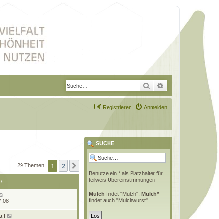
Suche
Erweiterte Suche
Registrieren
Anmelden
SUCHE
1
2
Nächste
29 Themen
Benutze ein * als Platzhalter für
teilweis Übereinstimmungen
G
Mulch
findet "Mulch",
Mulch*
findet auch "Mulchwurst"
7:08
 l