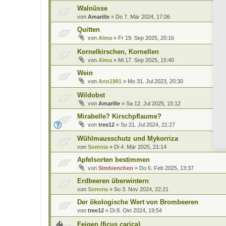
Walnüsse
von
Amarille
»
Do 7. Mär 2024, 17:06
Quitten
von
Alma
»
Fr 19. Sep 2025, 20:16
Kornelkirschen, Kornellen
von
Alma
»
Mi 17. Sep 2025, 15:40
Wein
von
Ann1981
»
Mo 31. Jul 2023, 20:30
Wildobst
von
Amarille
»
Sa 12. Jul 2025, 15:12
Mirabelle? Kirschpflaume?
von
tree12
»
So 21. Jul 2024, 21:27
Wühlmausschutz und Mykorriza
von
Somnia
»
Di 4. Mär 2025, 21:14
Apfelsorten bestimmen
von
Simbienchen
»
Do 6. Feb 2025, 13:37
Erdbeeren überwintern
von
Somnia
»
So 3. Nov 2024, 22:21
Der ökologische Wert von Brombeeren
von
tree12
»
Di 8. Okt 2024, 19:54
Feigen (ficus carica)