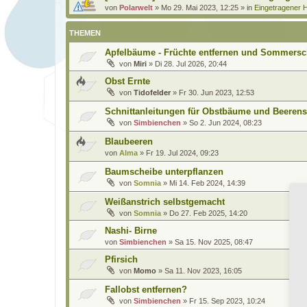
von
Polarwelt
»
Mo 29. Mai 2023, 12:25
» in
Eingetragener H
THEMEN
Apfelbäume - Früchte entfernen und Sommersc
von
Miri
»
Di 28. Jul 2026, 20:44
Obst Ernte
von
Tidofelder
»
Fr 30. Jun 2023, 12:53
Schnittanleitungen für Obstbäume und Beerens
von
Simbienchen
»
So 2. Jun 2024, 08:23
Blaubeeren
von
Alma
»
Fr 19. Jul 2024, 09:23
Baumscheibe unterpflanzen
von
Somnia
»
Mi 14. Feb 2024, 14:39
Weißanstrich selbstgemacht
von
Somnia
»
Do 27. Feb 2025, 14:20
Nashi- Birne
von
Simbienchen
»
Sa 15. Nov 2025, 08:47
Pfirsich
von
Momo
»
Sa 11. Nov 2023, 16:05
Fallobst entfernen?
von
Simbienchen
»
Fr 15. Sep 2023, 10:24