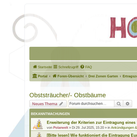
Startseite
Schnellzugriff
FAQ
Portal
Foren-Übersicht
Drei Zonen Garten
Ertragsz
Obststräucher/- Obstbäume
Suche
Erw
Neues Thema
BEKANNTMACHUNGEN
Erweiterung der Kriterien zur Eintragung eines
von
Polarwelt
»
Di 29. Jul 2025, 15:20
» in
Ankündigungen 
[Bitte lesen] Wie funktioniert die Eintragung Eu