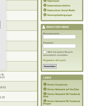
Impressum
Datenschutzrichtlinie
22:49
Datenschutz Social Media
Nutzungsbedingungen
 19:15
16:00
BENUTZER-MENÜ
Benutzername:
 09:23
Passwort:
8:29
Mich bei jedem Besuch
automatisch anmelden
14:54
Registriere dich jetzt!
9:23
n
14:07
LINKS
Hortus Insectorum
18:52
Hortus Netzwerk auf YouTube
Hortus Netzwerk DE Facebook
Seite
1:29
Hortus Netzwerk DE Facebook
Gruppe