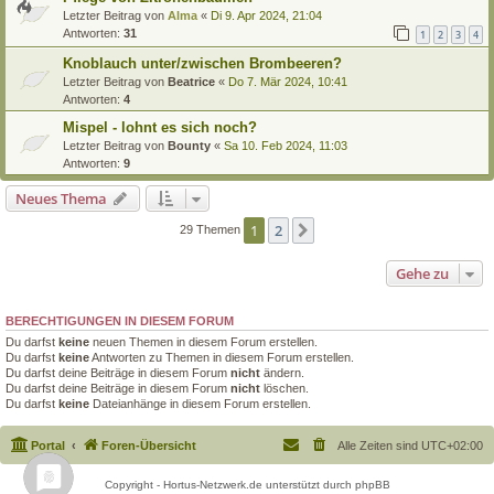
Letzter Beitrag von
Alma
«
Di 9. Apr 2024, 21:04
Antworten:
31
1
2
3
4
Knoblauch unter/zwischen Brombeeren?
Letzter Beitrag von
Beatrice
«
Do 7. Mär 2024, 10:41
Antworten:
4
Mispel - lohnt es sich noch?
Letzter Beitrag von
Bounty
«
Sa 10. Feb 2024, 11:03
Antworten:
9
Neues Thema
1
2
Nächste
29 Themen
Gehe zu
BERECHTIGUNGEN IN DIESEM FORUM
Du darfst
keine
neuen Themen in diesem Forum erstellen.
Du darfst
keine
Antworten zu Themen in diesem Forum erstellen.
Du darfst deine Beiträge in diesem Forum
nicht
ändern.
Du darfst deine Beiträge in diesem Forum
nicht
löschen.
Du darfst
keine
Dateianhänge in diesem Forum erstellen.
Portal
Foren-Übersicht
Alle Zeiten sind
UTC+02:00
Copyright - Hortus-Netzwerk.de unterstützt durch phpBB