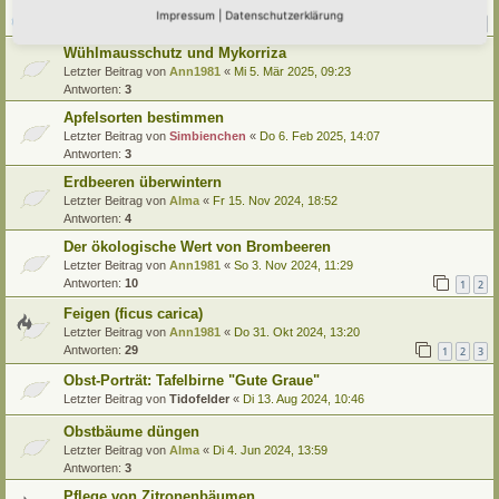
Letzter Beitrag von
Amarille
«
Sa 12. Jul 2025, 14:54
Impressum
|
Datenschutzerklärung
Antworten:
20
1
2
3
Wühlmausschutz und Mykorriza
Letzter Beitrag von
Ann1981
«
Mi 5. Mär 2025, 09:23
Antworten:
3
Apfelsorten bestimmen
Letzter Beitrag von
Simbienchen
«
Do 6. Feb 2025, 14:07
Antworten:
3
Erdbeeren überwintern
Letzter Beitrag von
Alma
«
Fr 15. Nov 2024, 18:52
Antworten:
4
Der ökologische Wert von Brombeeren
Letzter Beitrag von
Ann1981
«
So 3. Nov 2024, 11:29
Antworten:
10
1
2
Feigen (ficus carica)
Letzter Beitrag von
Ann1981
«
Do 31. Okt 2024, 13:20
Antworten:
29
1
2
3
Obst-Porträt: Tafelbirne "Gute Graue"
Letzter Beitrag von
Tidofelder
«
Di 13. Aug 2024, 10:46
Obstbäume düngen
Letzter Beitrag von
Alma
«
Di 4. Jun 2024, 13:59
Antworten:
3
Pflege von Zitronenbäumen