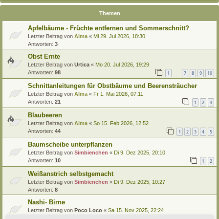
Themen
Apfelbäume - Früchte entfernen und Sommerschnitt?
Letzter Beitrag von
Alma
«
Mi 29. Jul 2026, 18:30
Antworten:
3
Obst Ernte
Letzter Beitrag von
Urtica
«
Mo 20. Jul 2026, 19:29
Antworten:
98
1
7
8
9
10
…
Schnittanleitungen für Obstbäume und Beerensträucher
Letzter Beitrag von
Alma
«
Fr 1. Mai 2026, 07:11
Antworten:
21
1
2
3
Blaubeeren
Letzter Beitrag von
Alma
«
So 15. Feb 2026, 12:52
Antworten:
44
1
2
3
4
5
Baumscheibe unterpflanzen
Letzter Beitrag von
Simbienchen
«
Di 9. Dez 2025, 20:10
Antworten:
10
1
2
Weißanstrich selbstgemacht
Letzter Beitrag von
Simbienchen
«
Di 9. Dez 2025, 10:27
Antworten:
8
Nashi- Birne
Letzter Beitrag von
Poco Loco
«
Sa 15. Nov 2025, 22:24
Antworten:
1