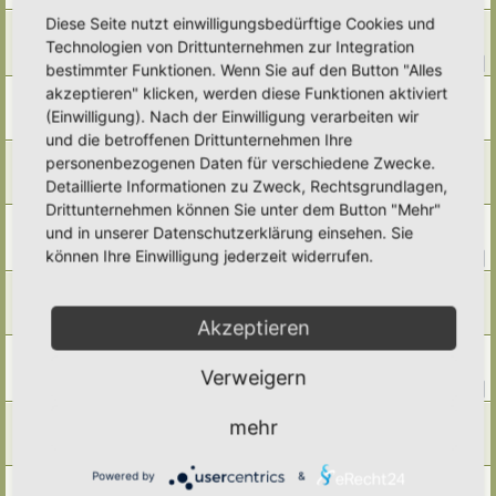
Diese Seite nutzt einwilligungsbedürftige Cookies und
Pfirsich
Technologien von Drittunternehmen zur Integration
Letzter Beitrag von
Alma
«
Sa 15. Nov 2025, 07:16
Antworten:
13
1
2
bestimmter Funktionen. Wenn Sie auf den Button "Alles
akzeptieren" klicken, werden diese Funktionen aktiviert
Fallobst entfernen?
Letzter Beitrag von
Poco Loco
«
Fr 14. Nov 2025, 22:53
(Einwilligung). Nach der Einwilligung verarbeiten wir
Antworten:
5
und die betroffenen Drittunternehmen Ihre
Walnüsse
personenbezogenen Daten für verschiedene Zwecke.
Letzter Beitrag von
Poco Loco
«
Fr 14. Nov 2025, 22:49
Detaillierte Informationen zu Zweck, Rechtsgrundlagen,
Antworten:
7
Drittunternehmen können Sie unter dem Button "Mehr"
Quitten
und in unserer Datenschutzerklärung einsehen. Sie
Letzter Beitrag von
Ann1981
«
Mo 27. Okt 2025, 19:15
können Ihre Einwilligung jederzeit widerrufen.
Antworten:
12
1
2
Kornelkirschen, Kornellen
Letzter Beitrag von
Amarille
«
Mi 17. Sep 2025, 16:00
Akzeptieren
Antworten:
1
Wein
Letzter Beitrag von
Ann1981
«
Do 14. Aug 2025, 09:23
Verweigern
Antworten:
15
1
2
Wildobst
mehr
Letzter Beitrag von
Amarille
«
Mi 16. Jul 2025, 18:29
Antworten:
2
Powered by
&
Mirabelle? Kirschpflaume?