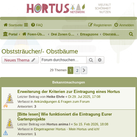
Startseite
FAQ
Registrieren
Anmelden
S
Portal
Foren-Übersicht
Drei Zonen Garten
Ertragszone
Obststräucher/- Obstbäume
u
c
Obststräucher/- Obstbäume
h
Suche
Erweiterte Suche
Neues Thema
e
1
2
Nächste
29 Themen
Bekanntmachungen
Erweiterung der Kriterien zur Eintragung eines Hortus
Letzter Beitrag von
Heike Ehrle
«
Di 29. Jul 2025, 17:08
Verfasst in
Ankündigungen & Fragen zum Forum
Antworten:
3
[Bitte lesen] Wie funktioniert die Eintragung Eurer
Gartenprojekte
Letzter Beitrag von
Hortus anima l
«
So 15. Feb 2026, 18:08
Verfasst in
Eingetragener Hortus - Mein Hortus und ich!
Antworten:
1