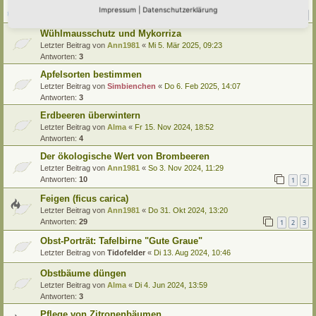
Letzter Beitrag von
Amarille
«
Sa 12. Jul 2025, 14:54
Impressum
|
Datenschutzerklärung
Antworten:
20
1
2
3
Wühlmausschutz und Mykorriza
Letzter Beitrag von
Ann1981
«
Mi 5. Mär 2025, 09:23
Antworten:
3
Apfelsorten bestimmen
Letzter Beitrag von
Simbienchen
«
Do 6. Feb 2025, 14:07
Antworten:
3
Erdbeeren überwintern
Letzter Beitrag von
Alma
«
Fr 15. Nov 2024, 18:52
Antworten:
4
Der ökologische Wert von Brombeeren
Letzter Beitrag von
Ann1981
«
So 3. Nov 2024, 11:29
Antworten:
10
1
2
Feigen (ficus carica)
Letzter Beitrag von
Ann1981
«
Do 31. Okt 2024, 13:20
Antworten:
29
1
2
3
Obst-Porträt: Tafelbirne "Gute Graue"
Letzter Beitrag von
Tidofelder
«
Di 13. Aug 2024, 10:46
Obstbäume düngen
Letzter Beitrag von
Alma
«
Di 4. Jun 2024, 13:59
Antworten:
3
Pflege von Zitronenbäumen