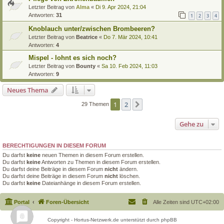
Letzter Beitrag von
Alma
«
Di 9. Apr 2024, 21:04
Antworten:
31
1
2
3
4
Knoblauch unter/zwischen Brombeeren?
Letzter Beitrag von
Beatrice
«
Do 7. Mär 2024, 10:41
Antworten:
4
Mispel - lohnt es sich noch?
Letzter Beitrag von
Bounty
«
Sa 10. Feb 2024, 11:03
Antworten:
9
Neues Thema
1
2
Nächste
29 Themen
Gehe zu
BERECHTIGUNGEN IN DIESEM FORUM
Du darfst
keine
neuen Themen in diesem Forum erstellen.
Du darfst
keine
Antworten zu Themen in diesem Forum erstellen.
Du darfst deine Beiträge in diesem Forum
nicht
ändern.
Du darfst deine Beiträge in diesem Forum
nicht
löschen.
Du darfst
keine
Dateianhänge in diesem Forum erstellen.
Portal
Foren-Übersicht
Alle Zeiten sind
UTC+02:00
Copyright - Hortus-Netzwerk.de unterstützt durch phpBB