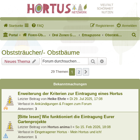
Startseite
FAQ
Registrieren
Anmelden
S
Portal
Foren-Übersicht
Drei Zonen Garten
Ertragszone
Obststräucher/- Obstbäume
u
c
Obststräucher/- Obstbäume
h
Suche
Erweiterte Suche
Neues Thema
e
1
2
Nächste
29 Themen
Bekanntmachungen
Erweiterung der Kriterien zur Eintragung eines Hortus
Letzter Beitrag von
Heike Ehrle
«
Di 29. Jul 2025, 17:08
Verfasst in
Ankündigungen & Fragen zum Forum
Antworten:
3
[Bitte lesen] Wie funktioniert die Eintragung Eurer
Gartenprojekte
Letzter Beitrag von
Hortus anima l
«
So 15. Feb 2026, 18:08
Verfasst in
Eingetragener Hortus - Mein Hortus und ich!
Antworten:
1