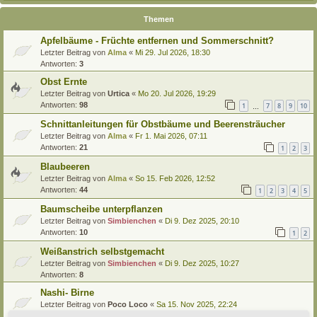
Themen
Apfelbäume - Früchte entfernen und Sommerschnitt?
Letzter Beitrag von
Alma
«
Mi 29. Jul 2026, 18:30
Antworten:
3
Obst Ernte
Letzter Beitrag von
Urtica
«
Mo 20. Jul 2026, 19:29
Antworten:
98
1
7
8
9
10
…
Schnittanleitungen für Obstbäume und Beerensträucher
Letzter Beitrag von
Alma
«
Fr 1. Mai 2026, 07:11
Antworten:
21
1
2
3
Blaubeeren
Letzter Beitrag von
Alma
«
So 15. Feb 2026, 12:52
Antworten:
44
1
2
3
4
5
Baumscheibe unterpflanzen
Letzter Beitrag von
Simbienchen
«
Di 9. Dez 2025, 20:10
Antworten:
10
1
2
Weißanstrich selbstgemacht
Letzter Beitrag von
Simbienchen
«
Di 9. Dez 2025, 10:27
Antworten:
8
Nashi- Birne
Letzter Beitrag von
Poco Loco
«
Sa 15. Nov 2025, 22:24
Antworten:
1