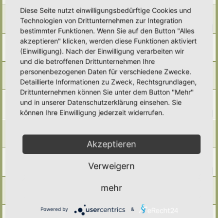
Diese Seite nutzt einwilligungsbedürftige Cookies und
Pfirsich
Technologien von Drittunternehmen zur Integration
Letzter Beitrag von
Alma
«
Sa 15. Nov 2025, 07:16
Antworten:
13
1
2
bestimmter Funktionen. Wenn Sie auf den Button "Alles
akzeptieren" klicken, werden diese Funktionen aktiviert
Fallobst entfernen?
Letzter Beitrag von
Poco Loco
«
Fr 14. Nov 2025, 22:53
(Einwilligung). Nach der Einwilligung verarbeiten wir
Antworten:
5
und die betroffenen Drittunternehmen Ihre
Walnüsse
personenbezogenen Daten für verschiedene Zwecke.
Letzter Beitrag von
Poco Loco
«
Fr 14. Nov 2025, 22:49
Detaillierte Informationen zu Zweck, Rechtsgrundlagen,
Antworten:
7
Drittunternehmen können Sie unter dem Button "Mehr"
Quitten
und in unserer Datenschutzerklärung einsehen. Sie
Letzter Beitrag von
Ann1981
«
Mo 27. Okt 2025, 19:15
können Ihre Einwilligung jederzeit widerrufen.
Antworten:
12
1
2
Kornelkirschen, Kornellen
Letzter Beitrag von
Amarille
«
Mi 17. Sep 2025, 16:00
Akzeptieren
Antworten:
1
Wein
Letzter Beitrag von
Ann1981
«
Do 14. Aug 2025, 09:23
Verweigern
Antworten:
15
1
2
Wildobst
mehr
Letzter Beitrag von
Amarille
«
Mi 16. Jul 2025, 18:29
Antworten:
2
Powered by
&
Mirabelle? Kirschpflaume?