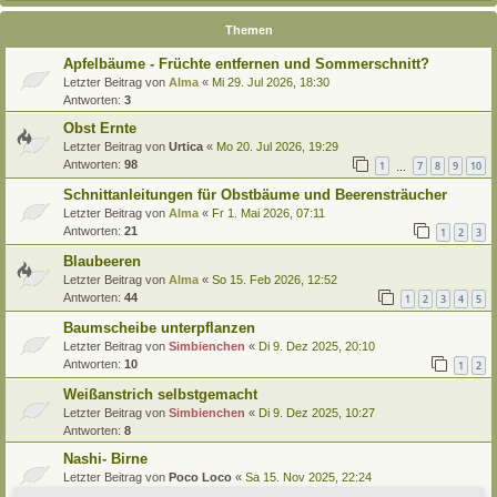
Themen
Apfelbäume - Früchte entfernen und Sommerschnitt?
Letzter Beitrag von
Alma
«
Mi 29. Jul 2026, 18:30
Antworten:
3
Obst Ernte
Letzter Beitrag von
Urtica
«
Mo 20. Jul 2026, 19:29
Antworten:
98
1
7
8
9
10
…
Schnittanleitungen für Obstbäume und Beerensträucher
Letzter Beitrag von
Alma
«
Fr 1. Mai 2026, 07:11
Antworten:
21
1
2
3
Blaubeeren
Letzter Beitrag von
Alma
«
So 15. Feb 2026, 12:52
Antworten:
44
1
2
3
4
5
Baumscheibe unterpflanzen
Letzter Beitrag von
Simbienchen
«
Di 9. Dez 2025, 20:10
Antworten:
10
1
2
Weißanstrich selbstgemacht
Letzter Beitrag von
Simbienchen
«
Di 9. Dez 2025, 10:27
Antworten:
8
Nashi- Birne
Letzter Beitrag von
Poco Loco
«
Sa 15. Nov 2025, 22:24
Antworten:
1