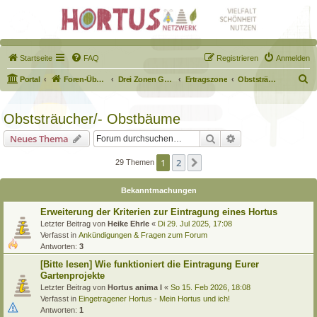
Startseite
FAQ
Registrieren
Anmelden
S
Portal
Foren-Übersicht
Drei Zonen Garten
Ertragszone
Obststräucher/- Obstbäume
u
c
Obststräucher/- Obstbäume
h
Suche
Erweiterte Suche
Neues Thema
e
1
2
Nächste
29 Themen
Bekanntmachungen
Erweiterung der Kriterien zur Eintragung eines Hortus
Letzter Beitrag von
Heike Ehrle
«
Di 29. Jul 2025, 17:08
Verfasst in
Ankündigungen & Fragen zum Forum
Antworten:
3
[Bitte lesen] Wie funktioniert die Eintragung Eurer
Gartenprojekte
Letzter Beitrag von
Hortus anima l
«
So 15. Feb 2026, 18:08
Verfasst in
Eingetragener Hortus - Mein Hortus und ich!
Antworten:
1