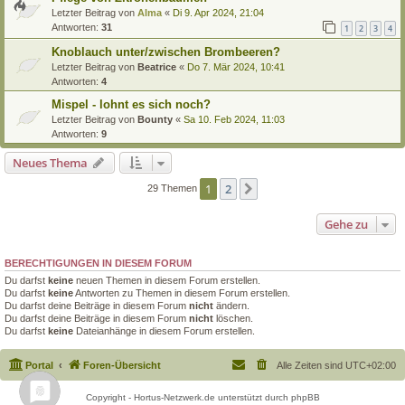
Letzter Beitrag von
Alma
«
Di 9. Apr 2024, 21:04
Antworten:
31
1
2
3
4
Knoblauch unter/zwischen Brombeeren?
Letzter Beitrag von
Beatrice
«
Do 7. Mär 2024, 10:41
Antworten:
4
Mispel - lohnt es sich noch?
Letzter Beitrag von
Bounty
«
Sa 10. Feb 2024, 11:03
Antworten:
9
Neues Thema
1
2
Nächste
29 Themen
Gehe zu
BERECHTIGUNGEN IN DIESEM FORUM
Du darfst
keine
neuen Themen in diesem Forum erstellen.
Du darfst
keine
Antworten zu Themen in diesem Forum erstellen.
Du darfst deine Beiträge in diesem Forum
nicht
ändern.
Du darfst deine Beiträge in diesem Forum
nicht
löschen.
Du darfst
keine
Dateianhänge in diesem Forum erstellen.
Portal
Foren-Übersicht
Alle Zeiten sind
UTC+02:00
Copyright - Hortus-Netzwerk.de unterstützt durch phpBB