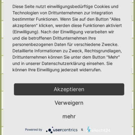
Diese Seite nutzt einwilligungsbedürftige Cookies und
Pfirsich
Technologien von Drittunternehmen zur Integration
Letzter Beitrag von
Alma
«
Sa 15. Nov 2025, 07:16
Antworten:
13
1
2
bestimmter Funktionen. Wenn Sie auf den Button "Alles
akzeptieren" klicken, werden diese Funktionen aktiviert
Fallobst entfernen?
Letzter Beitrag von
Poco Loco
«
Fr 14. Nov 2025, 22:53
(Einwilligung). Nach der Einwilligung verarbeiten wir
Antworten:
5
und die betroffenen Drittunternehmen Ihre
Walnüsse
personenbezogenen Daten für verschiedene Zwecke.
Letzter Beitrag von
Poco Loco
«
Fr 14. Nov 2025, 22:49
Detaillierte Informationen zu Zweck, Rechtsgrundlagen,
Antworten:
7
Drittunternehmen können Sie unter dem Button "Mehr"
Quitten
und in unserer Datenschutzerklärung einsehen. Sie
Letzter Beitrag von
Ann1981
«
Mo 27. Okt 2025, 19:15
können Ihre Einwilligung jederzeit widerrufen.
Antworten:
12
1
2
Kornelkirschen, Kornellen
Letzter Beitrag von
Amarille
«
Mi 17. Sep 2025, 16:00
Akzeptieren
Antworten:
1
Wein
Letzter Beitrag von
Ann1981
«
Do 14. Aug 2025, 09:23
Verweigern
Antworten:
15
1
2
Wildobst
mehr
Letzter Beitrag von
Amarille
«
Mi 16. Jul 2025, 18:29
Antworten:
2
Powered by
&
Mirabelle? Kirschpflaume?