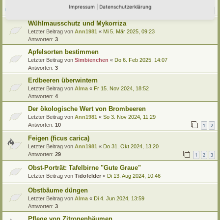
Letzter Beitrag von
Amarille
«
Sa 12. Jul 2025, 14:54
Impressum
|
Datenschutzerklärung
Antworten:
20
1
2
3
Wühlmausschutz und Mykorriza
Letzter Beitrag von
Ann1981
«
Mi 5. Mär 2025, 09:23
Antworten:
3
Apfelsorten bestimmen
Letzter Beitrag von
Simbienchen
«
Do 6. Feb 2025, 14:07
Antworten:
3
Erdbeeren überwintern
Letzter Beitrag von
Alma
«
Fr 15. Nov 2024, 18:52
Antworten:
4
Der ökologische Wert von Brombeeren
Letzter Beitrag von
Ann1981
«
So 3. Nov 2024, 11:29
Antworten:
10
1
2
Feigen (ficus carica)
Letzter Beitrag von
Ann1981
«
Do 31. Okt 2024, 13:20
Antworten:
29
1
2
3
Obst-Porträt: Tafelbirne "Gute Graue"
Letzter Beitrag von
Tidofelder
«
Di 13. Aug 2024, 10:46
Obstbäume düngen
Letzter Beitrag von
Alma
«
Di 4. Jun 2024, 13:59
Antworten:
3
Pflege von Zitronenbäumen