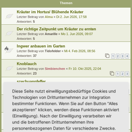
Themen
Kräuter im Hortus/ Blühende Kräuter
Letzter Beitrag von
Alma
«
Di 2. Jun 2026, 17:58
Antworten:
5
Der richtige Zeitpunkt um Kräuter zu ernten
Letzter Beitrag von
Amarille
«
Mo 1. Jun 2026, 09:07
Antworten:
5
Ingwer anbauen im Garten
Letzter Beitrag von
Tidofelder
«
Mi 4. Feb 2026, 08:56
Antworten:
37
1
2
3
4
Knoblauch
Letzter Beitrag von
Simbienchen
«
Fr 10. Okt 2025, 22:04
Antworten:
23
1
2
3
szechuanpfeffer
Letzter Beitrag von
Amarille
«
Mi 17. Sep 2025, 09:13
Diese Seite nutzt einwilligungsbedürftige Cookies und
Antworten:
23
1
2
3
Technologien von Drittunternehmen zur Integration
Dill
bestimmter Funktionen. Wenn Sie auf den Button "Alles
Letzter Beitrag von
Alma
«
Di 19. Aug 2025, 16:35
Antworten:
20
akzeptieren" klicken, werden diese Funktionen aktiviert
1
2
3
(Einwilligung). Nach der Einwilligung verarbeiten wir
Brunnenkresse
und die betroffenen Drittunternehmen Ihre
Letzter Beitrag von
Tidofelder
«
Do 10. Jul 2025, 11:57
Antworten:
3
personenbezogenen Daten für verschiedene Zwecke.