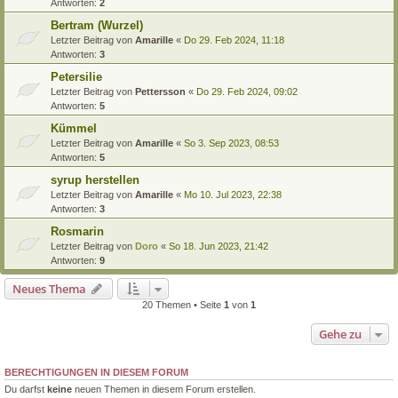
Antworten:
2
Bertram (Wurzel)
Letzter Beitrag von
Amarille
«
Do 29. Feb 2024, 11:18
Antworten:
3
Petersilie
Letzter Beitrag von
Pettersson
«
Do 29. Feb 2024, 09:02
Antworten:
5
Kümmel
Letzter Beitrag von
Amarille
«
So 3. Sep 2023, 08:53
Antworten:
5
syrup herstellen
Letzter Beitrag von
Amarille
«
Mo 10. Jul 2023, 22:38
Antworten:
3
Rosmarin
Letzter Beitrag von
Doro
«
So 18. Jun 2023, 21:42
Antworten:
9
Neues Thema
20 Themen • Seite
1
von
1
Gehe zu
BERECHTIGUNGEN IN DIESEM FORUM
Du darfst
keine
neuen Themen in diesem Forum erstellen.