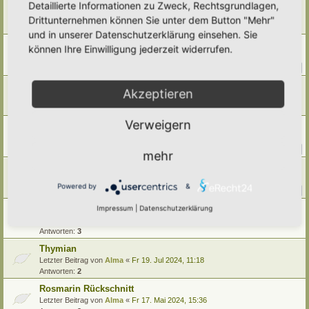
Pfefferminze
Detaillierte Informationen zu Zweck, Rechtsgrundlagen,
Letzter Beitrag von
Ann1981
«
Sa 5. Jul 2025, 16:16
Drittunternehmen können Sie unter dem Button "Mehr"
Antworten:
4
und in unserer Datenschutzerklärung einsehen. Sie
Minzen im Beet (ohne Rhizomsperre)
können Ihre Einwilligung jederzeit widerrufen.
Letzter Beitrag von
tree12
«
Sa 5. Apr 2025, 16:39
Antworten:
15
1
2
Sauerampfer
Akzeptieren
Letzter Beitrag von
Simbienchen
«
Mi 12. Mär 2025, 18:42
Antworten:
9
Verweigern
Brunnenkresse im Gartenteich
Letzter Beitrag von
Tidofelder
«
Fr 27. Dez 2024, 12:49
Antworten:
12
1
2
mehr
Beifuß
Letzter Beitrag von
Ann1981
«
Mi 30. Okt 2024, 18:26
Powered by
&
Antworten:
12
1
2
Kräuter- Mischtee - Ziehzeiten?-
Impressum
|
Datenschutzerklärung
Letzter Beitrag von
Ann1981
«
Do 8. Aug 2024, 21:45
Antworten:
3
Thymian
Letzter Beitrag von
Alma
«
Fr 19. Jul 2024, 11:18
Antworten:
2
Rosmarin Rückschnitt
Letzter Beitrag von
Alma
«
Fr 17. Mai 2024, 15:36