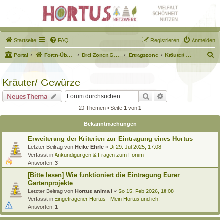
Startseite
FAQ
Registrieren
Anmelden
S
Portal
Foren-Übersicht
Drei Zonen Garten
Ertragszone
Kräuter/ Gewürze
u
c
Kräuter/ Gewürze
h
Suche
Erweiterte Suche
Neues Thema
e
20 Themen • Seite
1
von
1
Bekanntmachungen
Erweiterung der Kriterien zur Eintragung eines Hortus
Letzter Beitrag von
Heike Ehrle
«
Di 29. Jul 2025, 17:08
Verfasst in
Ankündigungen & Fragen zum Forum
Antworten:
3
[Bitte lesen] Wie funktioniert die Eintragung Eurer
Gartenprojekte
Letzter Beitrag von
Hortus anima l
«
So 15. Feb 2026, 18:08
Verfasst in
Eingetragener Hortus - Mein Hortus und ich!
Antworten:
1