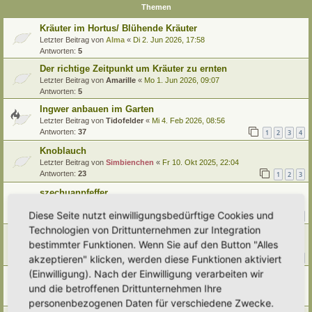
Themen
Kräuter im Hortus/ Blühende Kräuter
Letzter Beitrag von
Alma
«
Di 2. Jun 2026, 17:58
Antworten:
5
Der richtige Zeitpunkt um Kräuter zu ernten
Letzter Beitrag von
Amarille
«
Mo 1. Jun 2026, 09:07
Antworten:
5
Ingwer anbauen im Garten
Letzter Beitrag von
Tidofelder
«
Mi 4. Feb 2026, 08:56
Antworten:
37
1
2
3
4
Knoblauch
Letzter Beitrag von
Simbienchen
«
Fr 10. Okt 2025, 22:04
Antworten:
23
1
2
3
szechuanpfeffer
Letzter Beitrag von
Amarille
«
Mi 17. Sep 2025, 09:13
Diese Seite nutzt einwilligungsbedürftige Cookies und
Antworten:
23
1
2
3
Technologien von Drittunternehmen zur Integration
Dill
bestimmter Funktionen. Wenn Sie auf den Button "Alles
Letzter Beitrag von
Alma
«
Di 19. Aug 2025, 16:35
Antworten:
20
akzeptieren" klicken, werden diese Funktionen aktiviert
1
2
3
(Einwilligung). Nach der Einwilligung verarbeiten wir
Brunnenkresse
und die betroffenen Drittunternehmen Ihre
Letzter Beitrag von
Tidofelder
«
Do 10. Jul 2025, 11:57
Antworten:
3
personenbezogenen Daten für verschiedene Zwecke.