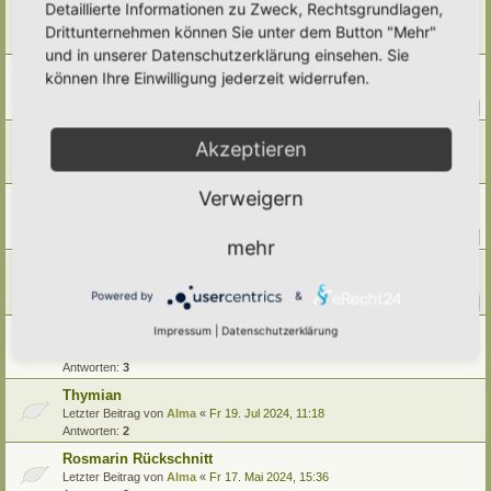
Pfefferminze
Detaillierte Informationen zu Zweck, Rechtsgrundlagen,
Letzter Beitrag von
Ann1981
«
Sa 5. Jul 2025, 16:16
Drittunternehmen können Sie unter dem Button "Mehr"
Antworten:
4
und in unserer Datenschutzerklärung einsehen. Sie
Minzen im Beet (ohne Rhizomsperre)
können Ihre Einwilligung jederzeit widerrufen.
Letzter Beitrag von
tree12
«
Sa 5. Apr 2025, 16:39
Antworten:
15
1
2
Sauerampfer
Akzeptieren
Letzter Beitrag von
Simbienchen
«
Mi 12. Mär 2025, 18:42
Antworten:
9
Verweigern
Brunnenkresse im Gartenteich
Letzter Beitrag von
Tidofelder
«
Fr 27. Dez 2024, 12:49
Antworten:
12
1
2
mehr
Beifuß
Letzter Beitrag von
Ann1981
«
Mi 30. Okt 2024, 18:26
Powered by
&
Antworten:
12
1
2
Kräuter- Mischtee - Ziehzeiten?-
Impressum
|
Datenschutzerklärung
Letzter Beitrag von
Ann1981
«
Do 8. Aug 2024, 21:45
Antworten:
3
Thymian
Letzter Beitrag von
Alma
«
Fr 19. Jul 2024, 11:18
Antworten:
2
Rosmarin Rückschnitt
Letzter Beitrag von
Alma
«
Fr 17. Mai 2024, 15:36