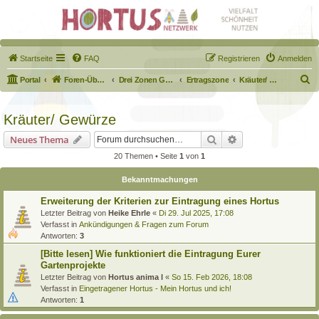
Startseite
FAQ
Registrieren
Anmelden
S
Portal
Foren-Übersicht
Drei Zonen Garten
Ertragszone
Kräuter/ Gewürze
u
c
Kräuter/ Gewürze
h
Suche
Erweiterte Suche
Neues Thema
e
20 Themen • Seite
1
von
1
Bekanntmachungen
Erweiterung der Kriterien zur Eintragung eines Hortus
Letzter Beitrag von
Heike Ehrle
«
Di 29. Jul 2025, 17:08
Verfasst in
Ankündigungen & Fragen zum Forum
Antworten:
3
[Bitte lesen] Wie funktioniert die Eintragung Eurer
Gartenprojekte
Letzter Beitrag von
Hortus anima l
«
So 15. Feb 2026, 18:08
Verfasst in
Eingetragener Hortus - Mein Hortus und ich!
Antworten:
1