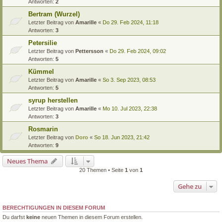
Antworten:
2
Bertram (Wurzel)
Letzter Beitrag von
Amarille
«
Do 29. Feb 2024, 11:18
Antworten:
3
Petersilie
Letzter Beitrag von
Pettersson
«
Do 29. Feb 2024, 09:02
Antworten:
5
Kümmel
Letzter Beitrag von
Amarille
«
So 3. Sep 2023, 08:53
Antworten:
5
syrup herstellen
Letzter Beitrag von
Amarille
«
Mo 10. Jul 2023, 22:38
Antworten:
3
Rosmarin
Letzter Beitrag von
Doro
«
So 18. Jun 2023, 21:42
Antworten:
9
Neues Thema
20 Themen • Seite
1
von
1
Gehe zu
BERECHTIGUNGEN IN DIESEM FORUM
Du darfst
keine
neuen Themen in diesem Forum erstellen.