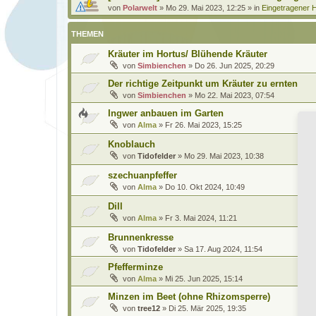
von
Polarwelt
»
Mo 29. Mai 2023, 12:25
» in
Eingetragener H
THEMEN
Kräuter im Hortus/ Blühende Kräuter
von
Simbienchen
»
Do 26. Jun 2025, 20:29
Der richtige Zeitpunkt um Kräuter zu ernten
von
Simbienchen
»
Mo 22. Mai 2023, 07:54
Ingwer anbauen im Garten
von
Alma
»
Fr 26. Mai 2023, 15:25
Knoblauch
von
Tidofelder
»
Mo 29. Mai 2023, 10:38
szechuanpfeffer
von
Alma
»
Do 10. Okt 2024, 10:49
Dill
von
Alma
»
Fr 3. Mai 2024, 11:21
Brunnenkresse
von
Tidofelder
»
Sa 17. Aug 2024, 11:54
Pfefferminze
von
Alma
»
Mi 25. Jun 2025, 15:14
Minzen im Beet (ohne Rhizomsperre)
von
tree12
»
Di 25. Mär 2025, 19:35