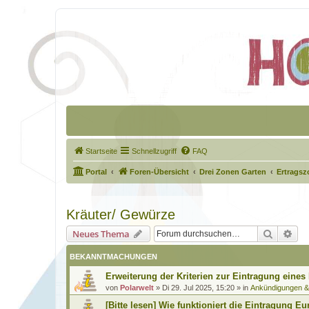
Startseite
Schnellzugriff
FAQ
Portal
Foren-Übersicht
Drei Zonen Garten
Ertragsz
Kräuter/ Gewürze
Suche
Erw
Neues Thema
BEKANNTMACHUNGEN
Erweiterung der Kriterien zur Eintragung eines
von
Polarwelt
»
Di 29. Jul 2025, 15:20
» in
Ankündigungen 
[Bitte lesen] Wie funktioniert die Eintragung Eu