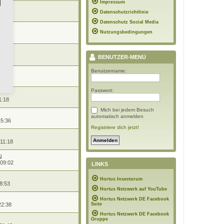
Impressum
n
Datenschutzrichtlinie
18:42
Datenschutz Social Media
Nutzungsbedingungen
12:49
18:26
BENUTZER-MENÜ
Benutzername:
1:45
Passwort:
1:18
Mich bei jedem Besuch
automatisch anmelden
15:36
Registriere dich jetzt!
 11:18
 09:02
LINKS
Hortus Insectorum
8:53
Hortus Netzwerk auf YouTube
Hortus Netzwerk DE Facebook
22:38
Seite
Hortus Netzwerk DE Facebook
Gruppe