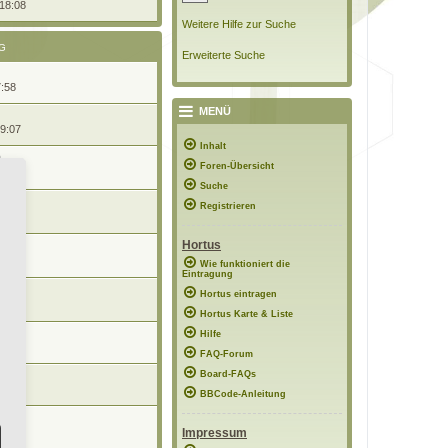
 18:08
Weitere Hilfe zur Suche
G
Erweiterte Suche
7:58
MENÜ
09:07
Inhalt
Foren-Übersicht
8:56
Suche
n
Registrieren
22:04
Hortus
09:13
Wie funktioniert die
Eintragung
Hortus eintragen
16:35
Hortus Karte & Liste
Hilfe
11:57
FAQ-Forum
Board-FAQs
6:16
BBCode-Anleitung
6:39
Impressum