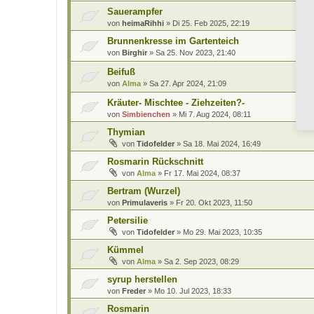
Sauerampfer
von
heimaRihhi
»
Di 25. Feb 2025, 22:19
Brunnenkresse im Gartenteich
von
Birghir
»
Sa 25. Nov 2023, 21:40
Beifuß
von
Alma
»
Sa 27. Apr 2024, 21:09
Kräuter- Mischtee - Ziehzeiten?-
von
Simbienchen
»
Mi 7. Aug 2024, 08:11
Thymian
von
Tidofelder
»
Sa 18. Mai 2024, 16:49
Rosmarin Rückschnitt
von
Alma
»
Fr 17. Mai 2024, 08:37
Bertram (Wurzel)
von
Primulaveris
»
Fr 20. Okt 2023, 11:50
Petersilie
von
Tidofelder
»
Mo 29. Mai 2023, 10:35
Kümmel
von
Alma
»
Sa 2. Sep 2023, 08:29
syrup herstellen
von
Freder
»
Mo 10. Jul 2023, 18:33
Rosmarin