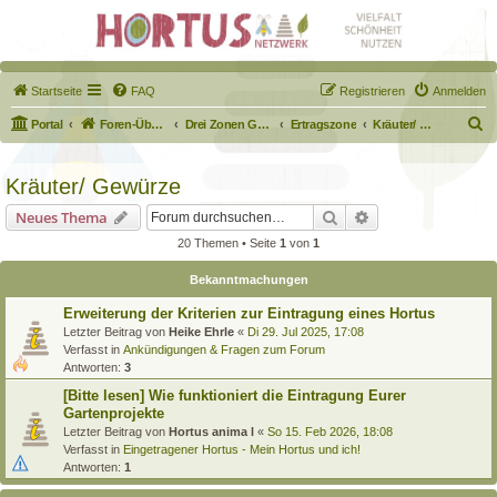
Startseite
FAQ
Registrieren
Anmelden
S
Portal
Foren-Übersicht
Drei Zonen Garten
Ertragszone
Kräuter/ Gewürze
u
c
Kräuter/ Gewürze
h
Suche
Erweiterte Suche
Neues Thema
e
20 Themen • Seite
1
von
1
Bekanntmachungen
Erweiterung der Kriterien zur Eintragung eines Hortus
Letzter Beitrag von
Heike Ehrle
«
Di 29. Jul 2025, 17:08
Verfasst in
Ankündigungen & Fragen zum Forum
Antworten:
3
[Bitte lesen] Wie funktioniert die Eintragung Eurer
Gartenprojekte
Letzter Beitrag von
Hortus anima l
«
So 15. Feb 2026, 18:08
Verfasst in
Eingetragener Hortus - Mein Hortus und ich!
Antworten:
1