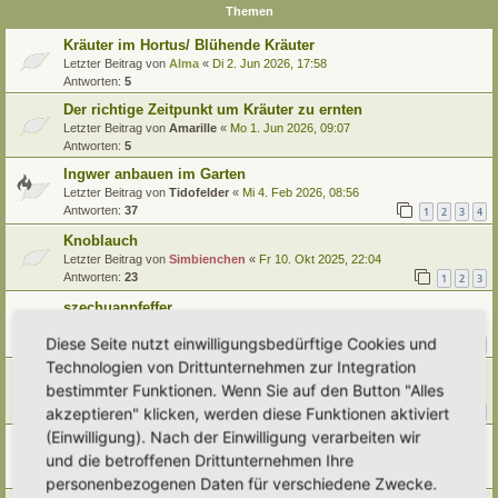
Themen
Kräuter im Hortus/ Blühende Kräuter
Letzter Beitrag von
Alma
«
Di 2. Jun 2026, 17:58
Antworten:
5
Der richtige Zeitpunkt um Kräuter zu ernten
Letzter Beitrag von
Amarille
«
Mo 1. Jun 2026, 09:07
Antworten:
5
Ingwer anbauen im Garten
Letzter Beitrag von
Tidofelder
«
Mi 4. Feb 2026, 08:56
Antworten:
37
1
2
3
4
Knoblauch
Letzter Beitrag von
Simbienchen
«
Fr 10. Okt 2025, 22:04
Antworten:
23
1
2
3
szechuanpfeffer
Letzter Beitrag von
Amarille
«
Mi 17. Sep 2025, 09:13
Diese Seite nutzt einwilligungsbedürftige Cookies und
Antworten:
23
1
2
3
Technologien von Drittunternehmen zur Integration
Dill
bestimmter Funktionen. Wenn Sie auf den Button "Alles
Letzter Beitrag von
Alma
«
Di 19. Aug 2025, 16:35
Antworten:
20
akzeptieren" klicken, werden diese Funktionen aktiviert
1
2
3
(Einwilligung). Nach der Einwilligung verarbeiten wir
Brunnenkresse
und die betroffenen Drittunternehmen Ihre
Letzter Beitrag von
Tidofelder
«
Do 10. Jul 2025, 11:57
Antworten:
3
personenbezogenen Daten für verschiedene Zwecke.