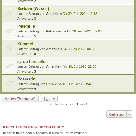
Antworten:
2
Bertram (Wurzel)
Letzter Beitrag von
Amarille
«
Do 29. Feb 2024, 11:18
Antworten:
3
Petersilie
Letzter Beitrag von
Pettersson
«
Do 29. Feb 2024, 09:02
Antworten:
5
Kümmel
Letzter Beitrag von
Amarille
«
So 3. Sep 2023, 08:53
Antworten:
5
syrup herstellen
Letzter Beitrag von
Amarille
«
Mo 10. Jul 2023, 22:38
Antworten:
3
Rosmarin
Letzter Beitrag von
Doro
«
So 18. Jun 2023, 21:42
Antworten:
9
Neues Thema
20 Themen • Seite
1
von
1
Gehe zu
BERECHTIGUNGEN IN DIESEM FORUM
Du darfst
keine
neuen Themen in diesem Forum erstellen.