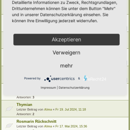
Pfefferminze
Detaillierte Informationen zu Zweck, Rechtsgrundlagen,
Letzter Beitrag von
Ann1981
«
Sa 5. Jul 2025, 16:16
Drittunternehmen können Sie unter dem Button "Mehr"
Antworten:
4
und in unserer Datenschutzerklärung einsehen. Sie
Minzen im Beet (ohne Rhizomsperre)
können Ihre Einwilligung jederzeit widerrufen.
Letzter Beitrag von
tree12
«
Sa 5. Apr 2025, 16:39
Antworten:
15
1
2
Sauerampfer
Akzeptieren
Letzter Beitrag von
Simbienchen
«
Mi 12. Mär 2025, 18:42
Antworten:
9
Verweigern
Brunnenkresse im Gartenteich
Letzter Beitrag von
Tidofelder
«
Fr 27. Dez 2024, 12:49
Antworten:
12
1
2
mehr
Beifuß
Letzter Beitrag von
Ann1981
«
Mi 30. Okt 2024, 18:26
Powered by
&
Antworten:
12
1
2
Kräuter- Mischtee - Ziehzeiten?-
Impressum
|
Datenschutzerklärung
Letzter Beitrag von
Ann1981
«
Do 8. Aug 2024, 21:45
Antworten:
3
Thymian
Letzter Beitrag von
Alma
«
Fr 19. Jul 2024, 11:18
Antworten:
2
Rosmarin Rückschnitt
Letzter Beitrag von
Alma
«
Fr 17. Mai 2024, 15:36