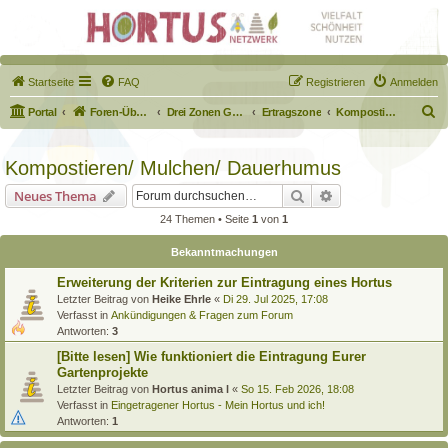
Startseite
FAQ
Registrieren
Anmelden
S
Portal
Foren-Übersicht
Drei Zonen Garten
Ertragszone
Kompostieren/ Mulchen/ Dauerhumus
u
c
Kompostieren/ Mulchen/ Dauerhumus
h
Suche
Erweiterte Suche
Neues Thema
e
24 Themen • Seite
1
von
1
Bekanntmachungen
Erweiterung der Kriterien zur Eintragung eines Hortus
Letzter Beitrag von
Heike Ehrle
«
Di 29. Jul 2025, 17:08
Verfasst in
Ankündigungen & Fragen zum Forum
Antworten:
3
[Bitte lesen] Wie funktioniert die Eintragung Eurer
Gartenprojekte
Letzter Beitrag von
Hortus anima l
«
So 15. Feb 2026, 18:08
Verfasst in
Eingetragener Hortus - Mein Hortus und ich!
Antworten:
1