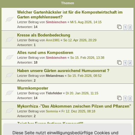
Themen
Welcher Gartenhäcksler ist für die Kompostwirtschaft im
Garten empfehlenswert?
Letzter Beitrag von
Simbienchen
«
Mi 5. Aug 2026, 14:15
Antworten:
14
1
2
Kresse als Bodenbedeckung
Letzter Beitrag von
Ann1981
«
So 12. Apr 2026, 20:29
Antworten:
1
Alles rund ums Kompostieren
Letzter Beitrag von
Simbienchen
«
So 15. Feb 2026, 13:38
Antworten:
18
1
2
Haben unsere Gärten ausreichend Humusvorrat ?
Letzter Beitrag von
Melandreas
«
So 15. Feb 2026, 08:52
Antworten:
2
Wurmkomposter
Letzter Beitrag von
Tidofelder
«
Di 20. Jan 2026, 11:15
Antworten:
14
1
2
Mykorrhiza -"Das Abkommen zwischen Pilzen und Pflanzen"
Letzter Beitrag von
Somnia
«
Fr 12. Dez 2025, 08:18
Antworten:
2
Zeigt her Euren fertigen Kompost!!!
Letzter Beitrag von
Simbienchen
«
So 16. Nov 2025, 11:37
Diese Seite nutzt einwilligungsbedürftige Cookies und
Antworten:
11
1
2