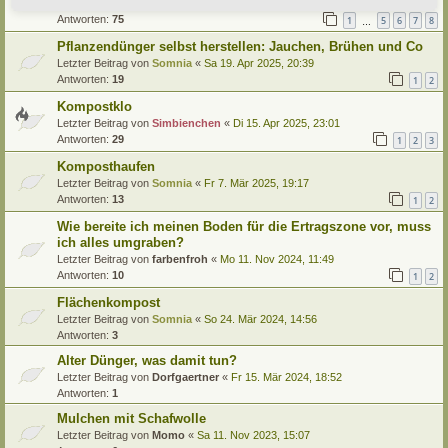
Letzter Beitrag von
Simbienchen
«
So 27. Apr 2025, 09:29
Antworten:
75
1
5
6
7
8
…
Pflanzendünger selbst herstellen: Jauchen, Brühen und Co
Letzter Beitrag von
Somnia
«
Sa 19. Apr 2025, 20:39
Antworten:
19
1
2
Kompostklo
Letzter Beitrag von
Simbienchen
«
Di 15. Apr 2025, 23:01
Antworten:
29
1
2
3
Komposthaufen
Letzter Beitrag von
Somnia
«
Fr 7. Mär 2025, 19:17
Antworten:
13
1
2
Wie bereite ich meinen Boden für die Ertragszone vor, muss
ich alles umgraben?
Letzter Beitrag von
farbenfroh
«
Mo 11. Nov 2024, 11:49
Antworten:
10
1
2
Flächenkompost
Letzter Beitrag von
Somnia
«
So 24. Mär 2024, 14:56
Antworten:
3
Alter Dünger, was damit tun?
Letzter Beitrag von
Dorfgaertner
«
Fr 15. Mär 2024, 18:52
Antworten:
1
Mulchen mit Schafwolle
Letzter Beitrag von
Momo
«
Sa 11. Nov 2023, 15:07