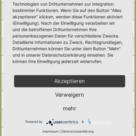
Technologien von Drittunternehmen zur Integration
Walnussschalen verwerten?
bestimmter Funktionen. Wenn Sie auf den Button "Alles
Letzter Beitrag von
Amarille
«
Sa 15. Nov 2025, 18:27
akzeptieren" klicken, werden diese Funktionen aktiviert
Antworten:
5
(Einwilligung). Nach der Einwilligung verarbeiten wir
humusaufbauende Pflanzen ???
und die betroffenen Drittunternehmen Ihre
Letzter Beitrag von
Melandreas
«
Fr 14. Nov 2025, 16:16
Antworten:
10
1
2
personenbezogenen Daten für verschiedene Zwecke.
Detaillierte Informationen zu Zweck, Rechtsgrundlagen,
Häcksel als Mulch
Letzter Beitrag von
Simbienchen
«
So 9. Nov 2025, 19:07
Drittunternehmen können Sie unter dem Button "Mehr"
Antworten:
8
und in unserer Datenschutzerklärung einsehen. Sie
natürlicher Kompostbeschleuniger
können Ihre Einwilligung jederzeit widerrufen.
Letzter Beitrag von
Somnia
«
So 9. Nov 2025, 17:57
Antworten:
5
Laubkompost
Akzeptieren
Letzter Beitrag von
Alma
«
Do 2. Okt 2025, 16:34
Antworten:
7
Verweigern
Fermentierung / Silage
Letzter Beitrag von
Simbienchen
«
Di 8. Jul 2025, 18:13
Antworten:
10
1
2
mehr
Dauerjauche
Letzter Beitrag von
Ann1981
«
Mo 16. Jun 2025, 18:39
Powered by
&
Antworten:
11
1
2
Impressum
|
Datenschutzerklärung
"EM versus Heimische Microorganismen? "