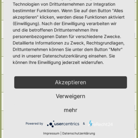
Technologien von Drittunternehmen zur Integration
Walnussschalen verwerten?
bestimmter Funktionen. Wenn Sie auf den Button "Alles
Letzter Beitrag von
Amarille
«
Sa 15. Nov 2025, 18:27
akzeptieren" klicken, werden diese Funktionen aktiviert
Antworten:
5
(Einwilligung). Nach der Einwilligung verarbeiten wir
humusaufbauende Pflanzen ???
und die betroffenen Drittunternehmen Ihre
Letzter Beitrag von
Melandreas
«
Fr 14. Nov 2025, 16:16
Antworten:
10
1
2
personenbezogenen Daten für verschiedene Zwecke.
Detaillierte Informationen zu Zweck, Rechtsgrundlagen,
Häcksel als Mulch
Letzter Beitrag von
Simbienchen
«
So 9. Nov 2025, 19:07
Drittunternehmen können Sie unter dem Button "Mehr"
Antworten:
8
und in unserer Datenschutzerklärung einsehen. Sie
natürlicher Kompostbeschleuniger
können Ihre Einwilligung jederzeit widerrufen.
Letzter Beitrag von
Somnia
«
So 9. Nov 2025, 17:57
Antworten:
5
Laubkompost
Akzeptieren
Letzter Beitrag von
Alma
«
Do 2. Okt 2025, 16:34
Antworten:
7
Verweigern
Fermentierung / Silage
Letzter Beitrag von
Simbienchen
«
Di 8. Jul 2025, 18:13
Antworten:
10
1
2
mehr
Dauerjauche
Letzter Beitrag von
Ann1981
«
Mo 16. Jun 2025, 18:39
Powered by
&
Antworten:
11
1
2
Impressum
|
Datenschutzerklärung
"EM versus Heimische Microorganismen? "