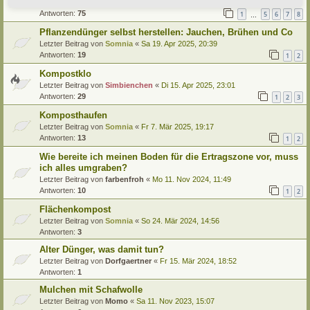
Letzter Beitrag von
Simbienchen
«
So 27. Apr 2025, 09:29
Antworten:
75
1
5
6
7
8
…
Pflanzendünger selbst herstellen: Jauchen, Brühen und Co
Letzter Beitrag von
Somnia
«
Sa 19. Apr 2025, 20:39
Antworten:
19
1
2
Kompostklo
Letzter Beitrag von
Simbienchen
«
Di 15. Apr 2025, 23:01
Antworten:
29
1
2
3
Komposthaufen
Letzter Beitrag von
Somnia
«
Fr 7. Mär 2025, 19:17
Antworten:
13
1
2
Wie bereite ich meinen Boden für die Ertragszone vor, muss
ich alles umgraben?
Letzter Beitrag von
farbenfroh
«
Mo 11. Nov 2024, 11:49
Antworten:
10
1
2
Flächenkompost
Letzter Beitrag von
Somnia
«
So 24. Mär 2024, 14:56
Antworten:
3
Alter Dünger, was damit tun?
Letzter Beitrag von
Dorfgaertner
«
Fr 15. Mär 2024, 18:52
Antworten:
1
Mulchen mit Schafwolle
Letzter Beitrag von
Momo
«
Sa 11. Nov 2023, 15:07