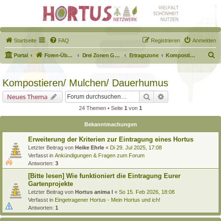
Startseite
FAQ
Registrieren
Anmelden
S
Portal
Foren-Übersicht
Drei Zonen Garten
Ertragszone
Kompostieren/ Mulchen/ Dauerhumus
u
c
Kompostieren/ Mulchen/ Dauerhumus
h
Suche
Erweiterte Suche
Neues Thema
e
24 Themen • Seite
1
von
1
Bekanntmachungen
Erweiterung der Kriterien zur Eintragung eines Hortus
Letzter Beitrag von
Heike Ehrle
«
Di 29. Jul 2025, 17:08
Verfasst in
Ankündigungen & Fragen zum Forum
Antworten:
3
[Bitte lesen] Wie funktioniert die Eintragung Eurer
Gartenprojekte
Letzter Beitrag von
Hortus anima l
«
So 15. Feb 2026, 18:08
Verfasst in
Eingetragener Hortus - Mein Hortus und ich!
Antworten:
1