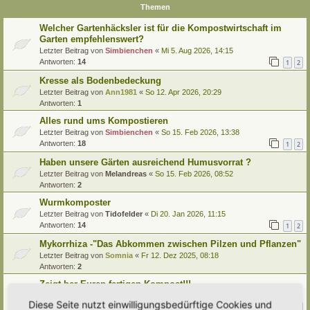
Themen
Welcher Gartenhäcksler ist für die Kompostwirtschaft im
Garten empfehlenswert?
Letzter Beitrag von
Simbienchen
«
Mi 5. Aug 2026, 14:15
Antworten:
14
1
2
Kresse als Bodenbedeckung
Letzter Beitrag von
Ann1981
«
So 12. Apr 2026, 20:29
Antworten:
1
Alles rund ums Kompostieren
Letzter Beitrag von
Simbienchen
«
So 15. Feb 2026, 13:38
Antworten:
18
1
2
Haben unsere Gärten ausreichend Humusvorrat ?
Letzter Beitrag von
Melandreas
«
So 15. Feb 2026, 08:52
Antworten:
2
Wurmkomposter
Letzter Beitrag von
Tidofelder
«
Di 20. Jan 2026, 11:15
Antworten:
14
1
2
Mykorrhiza -"Das Abkommen zwischen Pilzen und Pflanzen"
Letzter Beitrag von
Somnia
«
Fr 12. Dez 2025, 08:18
Antworten:
2
Zeigt her Euren fertigen Kompost!!!
Letzter Beitrag von
Simbienchen
«
So 16. Nov 2025, 11:37
Diese Seite nutzt einwilligungsbedürftige Cookies und
Antworten:
11
1
2