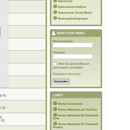
Impressum
Datenschutzrichtlinie
15:35
Datenschutz Social Media
Nutzungsbedingungen
1:26
9:33
BENUTZER-MENÜ
Benutzername:
2:48
Passwort:
13:50
Mich bei jedem Besuch
automatisch anmelden
17:34
Registriere dich jetzt!
15:06
LINKS
18:45
Hortus Insectorum
2:18
Hortus Netzwerk auf YouTube
Hortus Netzwerk DE Facebook
Seite
1:02
Hortus Netzwerk DE Facebook
Gruppe