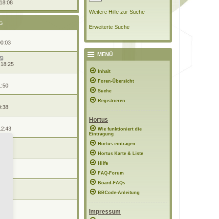
 18:08
Weitere Hilfe zur Suche
G
Erweiterte Suche
00:03
MENÜ
 18:25
Inhalt
Foren-Übersicht
1:50
Suche
Registrieren
9:38
Hortus
12:43
Wie funktioniert die
Eintragung
Hortus eintragen
 20:46
Hortus Karte & Liste
Hilfe
15:35
FAQ-Forum
Board-FAQs
1:08
BBCode-Anleitung
Impressum
22:13