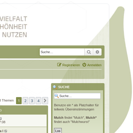
Suche
Erweiterte Suche
Registrieren
Anmelden
SUCHE
1
2
3
4
Nächste
8 Themen
Benutze ein * als Platzhalter für
teilweis Übereinstimmungen
G
Mulch
findet "Mulch",
Mulch*
findet auch "Mulchwurst"
7:08
 l