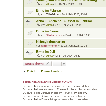
Wintergemüse – welches Gemüse verträgt Fros
von
Alma
»
Fr 15. Nov 2024, 18:19
Ernte im Februar
von
Tidofelder
»
So 9. Feb 2025, 13:01
Anbau / Anzucht / Aussaat im Februar
von
Alma
»
So 4. Feb 2024, 14:59
Ernte im Januar
von
Simbienchen
»
Do 4. Jan 2024, 12:41
Kidneybohnenarten
von
Simbienchen
»
So 18. Jan 2026, 10:24
Ernte im Juli
von
Alma
»
Mi 17. Jul 2024, 16:30
Neues Thema
Zurück zur Foren-Übersicht
BERECHTIGUNGEN IN DIESEM FORUM
Du darfst
keine
neuen Themen in diesem Forum erstellen.
Du darfst
keine
Antworten zu Themen in diesem Forum erstellen.
Du darfst deine Beiträge in diesem Forum
nicht
ändern.
Du darfst deine Beiträge in diesem Forum
nicht
löschen.
Du darfst
keine
Dateianhänge in diesem Forum erstellen.