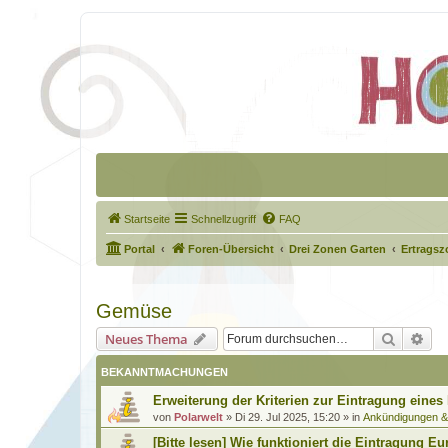
Startseite
Schnellzugriff
FAQ
Portal
Foren-Übersicht
Drei Zonen Garten
Ertragsz
Gemüse
Suche
Erw
Neues Thema
BEKANNTMACHUNGEN
Erweiterung der Kriterien zur Eintragung eines
von
Polarwelt
»
Di 29. Jul 2025, 15:20
» in
Ankündigungen 
[Bitte lesen] Wie funktioniert die Eintragung Eu