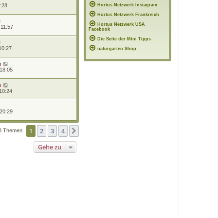
0:28
Hortus Netzwerk Instagram
Hortus Netzwerk Frankreich
Hortus Netzwerk USA
 11:57
Facebook
Die Seite der Mini Tipps
10:27
naturgarten Shop
n
 18:05
n
10:24
 20:29
1
2
3
4
Nächste
8 Themen
Gehe zu