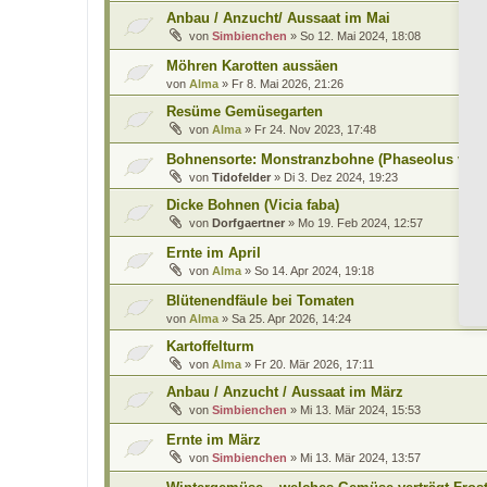
Anbau / Anzucht/ Aussaat im Mai
von
Simbienchen
»
So 12. Mai 2024, 18:08
Möhren Karotten aussäen
von
Alma
»
Fr 8. Mai 2026, 21:26
Resüme Gemüsegarten
von
Alma
»
Fr 24. Nov 2023, 17:48
Bohnensorte: Monstranzbohne (Phaseolus vulg
von
Tidofelder
»
Di 3. Dez 2024, 19:23
Dicke Bohnen (Vicia faba)
von
Dorfgaertner
»
Mo 19. Feb 2024, 12:57
Ernte im April
von
Alma
»
So 14. Apr 2024, 19:18
Blütenendfäule bei Tomaten
von
Alma
»
Sa 25. Apr 2026, 14:24
Kartoffelturm
von
Alma
»
Fr 20. Mär 2026, 17:11
Anbau / Anzucht / Aussaat im März
von
Simbienchen
»
Mi 13. Mär 2024, 15:53
Ernte im März
von
Simbienchen
»
Mi 13. Mär 2024, 13:57