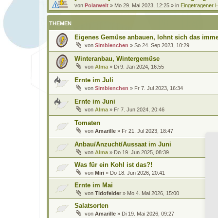
von
Polarwelt
»
Mo 29. Mai 2023, 12:25
» in
Eingetragener H
THEMEN
Eigenes Gemüse anbauen, lohnt sich das imme
von
Simbienchen
»
So 24. Sep 2023, 10:29
Winteranbau, Wintergemüse
von
Alma
»
Di 9. Jan 2024, 16:55
Ernte im Juli
von
Simbienchen
»
Fr 7. Jul 2023, 16:34
Ernte im Juni
von
Alma
»
Fr 7. Jun 2024, 20:46
Tomaten
von
Amarille
»
Fr 21. Jul 2023, 18:47
Anbau/Anzucht/Aussaat im Juni
von
Alma
»
Do 19. Jun 2025, 08:39
Was für ein Kohl ist das?!
von
Miri
»
Do 18. Jun 2026, 20:41
Ernte im Mai
von
Tidofelder
»
Mo 4. Mai 2026, 15:00
Salatsorten
von
Amarille
»
Di 19. Mai 2026, 09:27