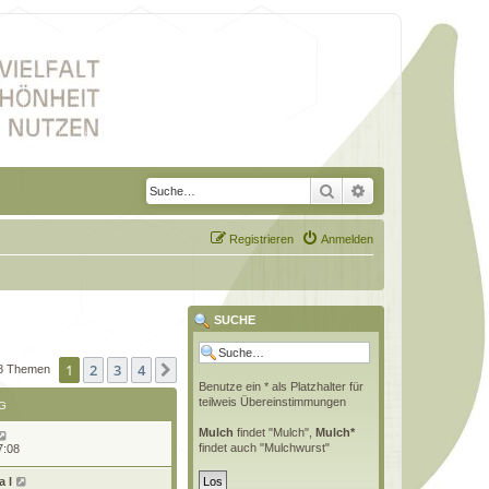
Suche
Erweiterte Suche
Registrieren
Anmelden
SUCHE
1
2
3
4
Nächste
8 Themen
Benutze ein * als Platzhalter für
teilweis Übereinstimmungen
G
Mulch
findet "Mulch",
Mulch*
findet auch "Mulchwurst"
7:08
 l