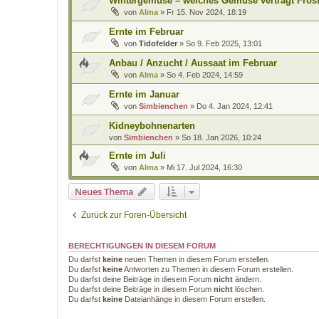
Wintergemüse – welches Gemüse verträgt Fros
von
Alma
»
Fr 15. Nov 2024, 18:19
Ernte im Februar
von
Tidofelder
»
So 9. Feb 2025, 13:01
Anbau / Anzucht / Aussaat im Februar
von
Alma
»
So 4. Feb 2024, 14:59
Ernte im Januar
von
Simbienchen
»
Do 4. Jan 2024, 12:41
Kidneybohnenarten
von
Simbienchen
»
So 18. Jan 2026, 10:24
Ernte im Juli
von
Alma
»
Mi 17. Jul 2024, 16:30
Neues Thema
Zurück zur Foren-Übersicht
BERECHTIGUNGEN IN DIESEM FORUM
Du darfst
keine
neuen Themen in diesem Forum erstellen.
Du darfst
keine
Antworten zu Themen in diesem Forum erstellen.
Du darfst deine Beiträge in diesem Forum
nicht
ändern.
Du darfst deine Beiträge in diesem Forum
nicht
löschen.
Du darfst
keine
Dateianhänge in diesem Forum erstellen.