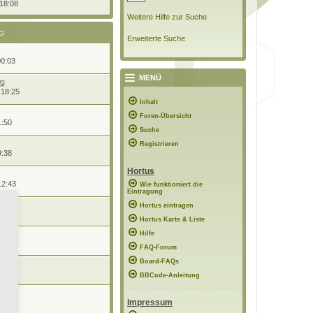
 18:08
Weitere Hilfe zur Suche
G
Erweiterte Suche
00:03
MENÜ
 18:25
Inhalt
Foren-Übersicht
1:50
Suche
Registrieren
9:38
Hortus
12:43
Wie funktioniert die
Eintragung
Hortus eintragen
 20:46
Hortus Karte & Liste
Hilfe
15:35
FAQ-Forum
Board-FAQs
1:08
BBCode-Anleitung
Impressum
22:13