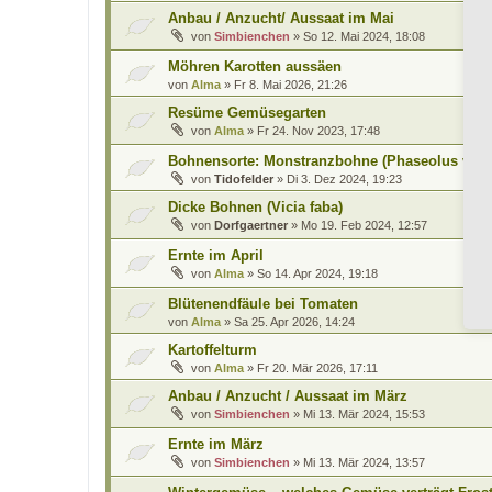
Anbau / Anzucht/ Aussaat im Mai
von
Simbienchen
»
So 12. Mai 2024, 18:08
Möhren Karotten aussäen
von
Alma
»
Fr 8. Mai 2026, 21:26
Resüme Gemüsegarten
von
Alma
»
Fr 24. Nov 2023, 17:48
Bohnensorte: Monstranzbohne (Phaseolus vulg
von
Tidofelder
»
Di 3. Dez 2024, 19:23
Dicke Bohnen (Vicia faba)
von
Dorfgaertner
»
Mo 19. Feb 2024, 12:57
Ernte im April
von
Alma
»
So 14. Apr 2024, 19:18
Blütenendfäule bei Tomaten
von
Alma
»
Sa 25. Apr 2026, 14:24
Kartoffelturm
von
Alma
»
Fr 20. Mär 2026, 17:11
Anbau / Anzucht / Aussaat im März
von
Simbienchen
»
Mi 13. Mär 2024, 15:53
Ernte im März
von
Simbienchen
»
Mi 13. Mär 2024, 13:57