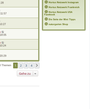
0:28
Hortus Netzwerk Instagram
Hortus Netzwerk Frankreich
Hortus Netzwerk USA
 11:57
Facebook
Die Seite der Mini Tipps
10:27
naturgarten Shop
n
 18:05
n
10:24
 20:29
1
2
3
4
Nächste
8 Themen
Gehe zu