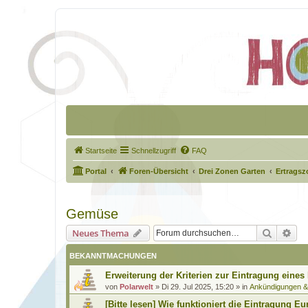
Startseite
Schnellzugriff
FAQ
Portal
Foren-Übersicht
Drei Zonen Garten
Ertragsz
Gemüse
Suche
Erw
Neues Thema
BEKANNTMACHUNGEN
Erweiterung der Kriterien zur Eintragung eines
von
Polarwelt
»
Di 29. Jul 2025, 15:20
» in
Ankündigungen 
[Bitte lesen] Wie funktioniert die Eintragung Eu