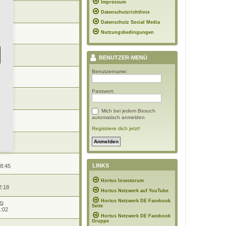
Impressum
Datenschutzrichtlinie
15:35
Datenschutz Social Media
Nutzungsbedingungen
1:26
9:33
BENUTZER-MENÜ
Benutzername:
2:48
Passwort:
13:50
Mich bei jedem Besuch
automatisch anmelden
17:34
Registriere dich jetzt!
15:06
LINKS
18:45
Hortus Insectorum
2:18
Hortus Netzwerk auf YouTube
Hortus Netzwerk DE Facebook
Seite
1:02
Hortus Netzwerk DE Facebook
Gruppe