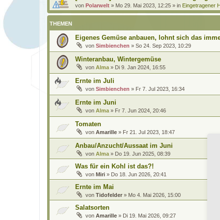
von
Polarwelt
»
Mo 29. Mai 2023, 12:25
» in
Eingetragener H
THEMEN
Eigenes Gemüse anbauen, lohnt sich das imme
von
Simbienchen
»
So 24. Sep 2023, 10:29
Winteranbau, Wintergemüse
von
Alma
»
Di 9. Jan 2024, 16:55
Ernte im Juli
von
Simbienchen
»
Fr 7. Jul 2023, 16:34
Ernte im Juni
von
Alma
»
Fr 7. Jun 2024, 20:46
Tomaten
von
Amarille
»
Fr 21. Jul 2023, 18:47
Anbau/Anzucht/Aussaat im Juni
von
Alma
»
Do 19. Jun 2025, 08:39
Was für ein Kohl ist das?!
von
Miri
»
Do 18. Jun 2026, 20:41
Ernte im Mai
von
Tidofelder
»
Mo 4. Mai 2026, 15:00
Salatsorten
von
Amarille
»
Di 19. Mai 2026, 09:27