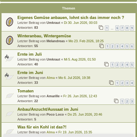
Themen
Eigenes Gemüse anbauen, lohnt sich das immer noch ?
Letzter Beitrag von
Umkraut
«
Di 30. Jun 2026, 00:03
Antworten:
83
1
6
7
8
9
…
Winteranbau, Wintergemüse
Letzter Beitrag von
Melandreas
«
Mo 23. Feb 2026, 18:25
Antworten:
55
1
2
3
4
5
6
Ernte im Juli
Letzter Beitrag von
Umkraut
«
Mi 5. Aug 2026, 01:50
Antworten:
40
1
2
3
4
5
Ernte im Juni
Letzter Beitrag von
Alma
«
Mo 6. Jul 2026, 19:38
Antworten:
33
1
2
3
4
Tomaten
Letzter Beitrag von
Amarille
«
Fr 26. Jun 2026, 12:43
Antworten:
22
1
2
3
Anbau/Anzucht/Aussaat im Juni
Letzter Beitrag von
Poco Loco
«
Do 25. Jun 2026, 20:46
Antworten:
5
Was für ein Kohl ist das?!
Letzter Beitrag von
Alma
«
Fr 19. Jun 2026, 15:35
Antworten:
3