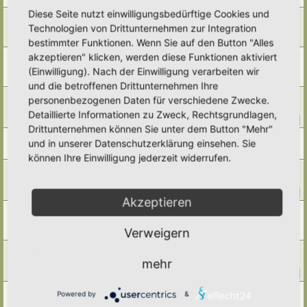
Diese Seite nutzt einwilligungsbedürftige Cookies und
Ernte im Mai
Technologien von Drittunternehmen zur Integration
Letzter Beitrag von
RonB
«
Do 4. Jun 2026, 11:08
Antworten:
7
bestimmter Funktionen. Wenn Sie auf den Button "Alles
akzeptieren" klicken, werden diese Funktionen aktiviert
Salatsorten
Letzter Beitrag von
Tidofelder
«
Do 21. Mai 2026, 22:13
(Einwilligung). Nach der Einwilligung verarbeiten wir
Antworten:
4
und die betroffenen Drittunternehmen Ihre
Anbau / Anzucht/ Aussaat im Mai
personenbezogenen Daten für verschiedene Zwecke.
Letzter Beitrag von
Amarille
«
So 17. Mai 2026, 15:35
Detaillierte Informationen zu Zweck, Rechtsgrundlagen,
Antworten:
19
1
2
Drittunternehmen können Sie unter dem Button "Mehr"
Möhren Karotten aussäen
und in unserer Datenschutzerklärung einsehen. Sie
Letzter Beitrag von
Alma
«
Fr 8. Mai 2026, 21:26
können Ihre Einwilligung jederzeit widerrufen.
Resüme Gemüsegarten
Letzter Beitrag von
Alma
«
So 3. Mai 2026, 19:33
Antworten:
18
1
2
Akzeptieren
Bohnensorte: Monstranzbohne (Phaseolus vulgaris)
Letzter Beitrag von
Amarille
«
So 3. Mai 2026, 12:48
Verweigern
Antworten:
1
Dicke Bohnen (Vicia faba)
mehr
Letzter Beitrag von
Poco Loco
«
Di 28. Apr 2026, 13:50
Antworten:
17
1
2
Ernte im April
Powered by
&
Letzter Beitrag von
Ann1981
«
Mo 27. Apr 2026, 17:34