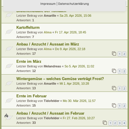
Antworten:
13
1
2
Impressum
|
Datenschutzerklärung
Blütenendfäule bei Tomaten
Letzter Beitrag von
Amarille
«
Sa 25. Apr 2026, 15:06
Antworten:
1
Kartoffelturm
Letzter Beitrag von
Alma
«
Fr 17. Apr 2026, 18:45
Antworten:
7
Anbau / Anzucht / Aussaat im März
Letzter Beitrag von
Alma
«
Do 9. Apr 2026, 22:18
Antworten:
17
1
2
Ernte im März
Letzter Beitrag von
Melandreas
«
So 5. Apr 2026, 11:02
Antworten:
12
1
2
Wintergemüse – welches Gemüse verträgt Frost?
Letzter Beitrag von
Amarille
«
Mi 1. Apr 2026, 10:28
Antworten:
13
1
2
Ernte im Februar
Letzter Beitrag von
Tidofelder
«
Mo 30. Mär 2026, 11:57
Antworten:
15
1
2
Anbau / Anzucht / Aussaat im Februar
Letzter Beitrag von
Tidofelder
«
Fr 27. Feb 2026, 10:27
Antworten:
33
1
2
3
4