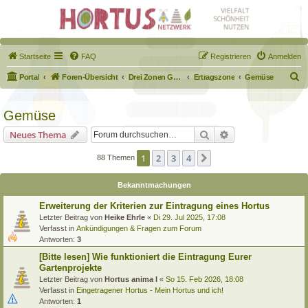
Startseite
FAQ
Registrieren
Anmelden
S
Portal
Foren-Übersicht
Drei Zonen Garten
Ertragszone
Gemüse
u
c
Gemüse
h
Suche
Erweiterte Suche
Neues Thema
e
1
2
3
4
Nächste
88 Themen
Bekanntmachungen
Erweiterung der Kriterien zur Eintragung eines Hortus
Letzter Beitrag von
Heike Ehrle
«
Di 29. Jul 2025, 17:08
Verfasst in
Ankündigungen & Fragen zum Forum
Antworten:
3
[Bitte lesen] Wie funktioniert die Eintragung Eurer
Gartenprojekte
Letzter Beitrag von
Hortus anima l
«
So 15. Feb 2026, 18:08
Verfasst in
Eingetragener Hortus - Mein Hortus und ich!
Antworten:
1