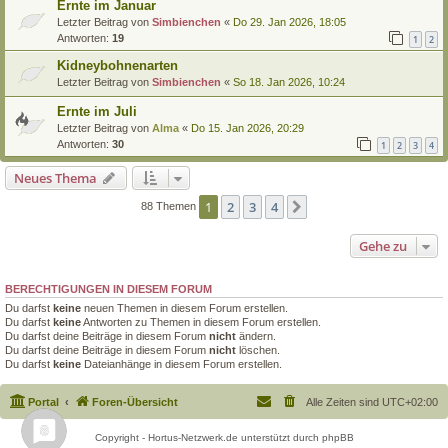
Ernte im Januar
Letzter Beitrag von
Simbienchen
«
Do 29. Jan 2026, 18:05
Antworten:
19
1
2
Kidneybohnenarten
Letzter Beitrag von
Simbienchen
«
So 18. Jan 2026, 10:24
Ernte im Juli
Letzter Beitrag von
Alma
«
Do 15. Jan 2026, 20:29
Antworten:
30
1
2
3
4
Neues Thema
1
2
3
4
Nächste
88 Themen
Gehe zu
BERECHTIGUNGEN IN DIESEM FORUM
Du darfst
keine
neuen Themen in diesem Forum erstellen.
Du darfst
keine
Antworten zu Themen in diesem Forum erstellen.
Du darfst deine Beiträge in diesem Forum
nicht
ändern.
Du darfst deine Beiträge in diesem Forum
nicht
löschen.
Du darfst
keine
Dateianhänge in diesem Forum erstellen.
Portal
Foren-Übersicht
Alle Zeiten sind
UTC+02:00
Copyright - Hortus-Netzwerk.de unterstützt durch phpBB