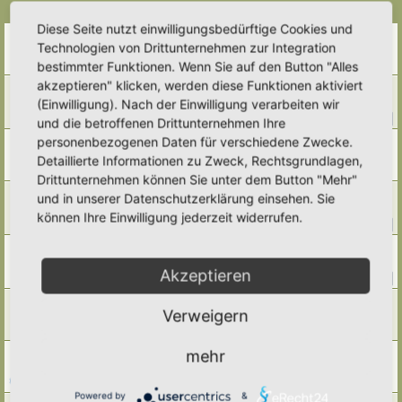
Themen
Diese Seite nutzt einwilligungsbedürftige Cookies und
Docht-Beet / Wicking Bed: selbstbewässernd
Technologien von Drittunternehmen zur Integration
Letzter Beitrag von
Alma
«
Sa 28. Mär 2026, 08:57
bestimmter Funktionen. Wenn Sie auf den Button "Alles
Antworten:
8
akzeptieren" klicken, werden diese Funktionen aktiviert
Hochbeete
(Einwilligung). Nach der Einwilligung verarbeiten wir
Letzter Beitrag von
Alma
«
Do 19. Mär 2026, 19:17
Antworten:
46
1
2
3
4
5
und die betroffenen Drittunternehmen Ihre
personenbezogenen Daten für verschiedene Zwecke.
Kräuterschnecke -Funktion des Teiches ??
Letzter Beitrag von
Umkraut
«
Fr 20. Feb 2026, 16:29
Detaillierte Informationen zu Zweck, Rechtsgrundlagen,
Antworten:
4
Drittunternehmen können Sie unter dem Button "Mehr"
Gestänge für die Beetabdeckung
und in unserer Datenschutzerklärung einsehen. Sie
Letzter Beitrag von
GrizzlyimGarten
«
So 25. Jan 2026, 21:29
können Ihre Einwilligung jederzeit widerrufen.
Antworten:
22
1
2
3
Mischkultur- Beete
Letzter Beitrag von
norbert
«
Fr 23. Jan 2026, 15:01
Akzeptieren
Antworten:
19
1
2
Blühender Gemüsegarten
Verweigern
Letzter Beitrag von
Simbienchen
«
Mo 16. Jun 2025, 13:32
Antworten:
4
mehr
"Salatkiste" möglich?
Letzter Beitrag von
tree12
«
Do 8. Mai 2025, 16:13
Antworten:
8
Powered by
&