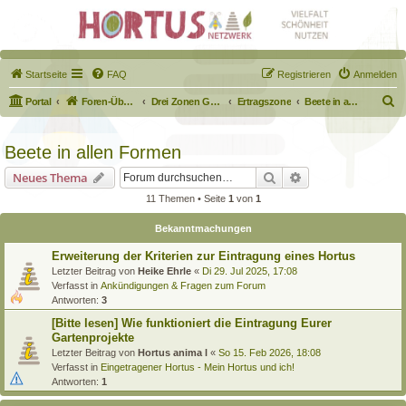
Startseite
FAQ
Registrieren
Anmelden
S
Portal
Foren-Übersicht
Drei Zonen Garten
Ertragszone
Beete in allen Formen
u
c
Beete in allen Formen
h
Suche
Erweiterte Suche
Neues Thema
e
11 Themen • Seite
1
von
1
Bekanntmachungen
Erweiterung der Kriterien zur Eintragung eines Hortus
Letzter Beitrag von
Heike Ehrle
«
Di 29. Jul 2025, 17:08
Verfasst in
Ankündigungen & Fragen zum Forum
Antworten:
3
[Bitte lesen] Wie funktioniert die Eintragung Eurer
Gartenprojekte
Letzter Beitrag von
Hortus anima l
«
So 15. Feb 2026, 18:08
Verfasst in
Eingetragener Hortus - Mein Hortus und ich!
Antworten:
1