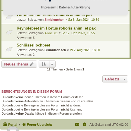
Ziegel stabil stapeln -Beispielthread
Letzter Beitrag von
Somnia
«
Mi 24. Apr 2024, 20:17
Impressum
|
Datenschutzerklärung
Wurmfarm im Hortus roboris animi et pax
Letzter Beitrag von
Simbienchen
«
Sa 6. Jan 2024, 10:59
Keyholebeet im Hortus roboris animi et pax
Letzter Beitrag von
Ann1981
«
So 17. Dez 2023, 19:55
Antworten:
5
Schlüssellochbeet
Letzter Beitrag von
Brunnladesch
«
Mi 2. Aug 2023, 18:50
Antworten:
2
Neues Thema
11 Themen • Seite
1
von
1
Gehe zu
BERECHTIGUNGEN IN DIESEM FORUM
Du darfst
keine
neuen Themen in diesem Forum erstellen.
Du darfst
keine
Antworten zu Themen in diesem Forum erstellen.
Du darfst deine Beiträge in diesem Forum
nicht
ändern.
Du darfst deine Beiträge in diesem Forum
nicht
löschen.
Du darfst
keine
Dateianhänge in diesem Forum erstellen.
Portal
Foren-Übersicht
Alle Zeiten sind
UTC+02:00