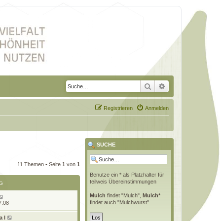
Suche
Erweiterte Suche
Registrieren
Anmelden
SUCHE
11 Themen • Seite
1
von
1
Benutze ein * als Platzhalter für
teilweis Übereinstimmungen
G
Mulch
findet "Mulch",
Mulch*
findet auch "Mulchwurst"
7:08
 l