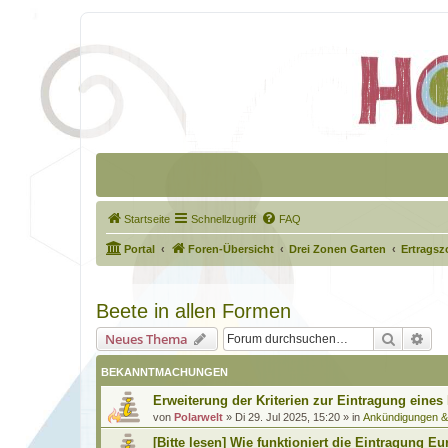
Startseite
Schnellzugriff
FAQ
Portal
Foren-Übersicht
Drei Zonen Garten
Ertragsz
Beete in allen Formen
Suche
Erw
Neues Thema
BEKANNTMACHUNGEN
Erweiterung der Kriterien zur Eintragung eines
von
Polarwelt
»
Di 29. Jul 2025, 15:20
» in
Ankündigungen 
[Bitte lesen] Wie funktioniert die Eintragung Eu