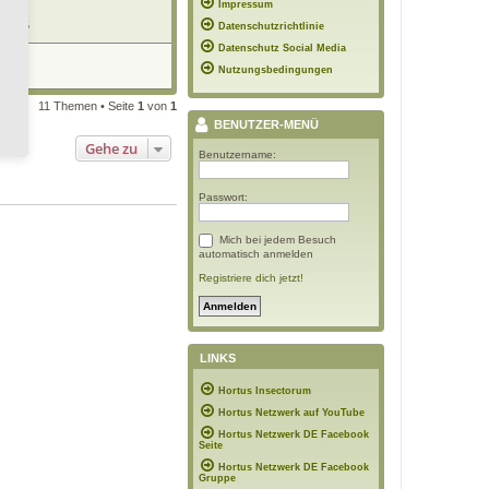
Impressum
 19:55
Datenschutzrichtlinie
Datenschutz Social Media
ch
8:50
Nutzungsbedingungen
11 Themen • Seite
1
von
1
BENUTZER-MENÜ
Gehe zu
Benutzername:
Passwort:
Mich bei jedem Besuch
automatisch anmelden
Registriere dich jetzt!
LINKS
Hortus Insectorum
Hortus Netzwerk auf YouTube
Hortus Netzwerk DE Facebook
Seite
Hortus Netzwerk DE Facebook
Gruppe