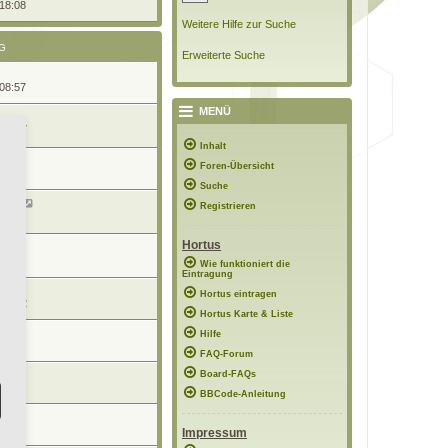
 18:08
Weitere Hilfe zur Suche
G
Erweiterte Suche
 08:57
MENÜ
 19:17
Inhalt
Foren-Übersicht
16:29
Suche
rten
Registrieren
21:29
Hortus
15:01
Wie funktioniert die
Eintragung
n
Hortus eintragen
 13:32
Hortus Karte & Liste
Hilfe
6:13
FAQ-Forum
Board-FAQs
20:17
BBCode-Anleitung
n
0:59
Impressum