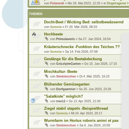
von
Polarwelt
»
Mo 29. Mai 2023, 12:25
» in
Eingetragener H
THEMEN
Docht-Beet / Wicking Bed: selbstbewässernd
von
Somnia
»
Fr 20. Mär 2026, 08:33
Hochbeete
von
Primulaveris
»
Sa 27. Jan 2024, 16:54
Kräuterschnecke -Funktion des Teiches ??
von
Somnia
»
Sa 14. Feb 2026, 07:58
Gestänge für die Beetabdeckung
von
GrizzlyimGarten
»
Do 15. Jan 2026, 17:15
Mischkultur- Beete
von
Simbienchen
»
Di 4. Mär 2025, 16:23
Blühender Gemüsegarten
von
Dorfgaertner
»
So 25. Jun 2023, 23:26
"Salatkiste" möglich?
von
tree12
»
So 13. Apr 2025, 21:00
Ziegel stabil stapeln -Beispielthread
von
Somnia
»
Mi 24. Apr 2024, 20:17
Wurmfarm im Hortus roboris animi et pax
von
Simbienchen
»
Sa 6. Jan 2024, 10:59