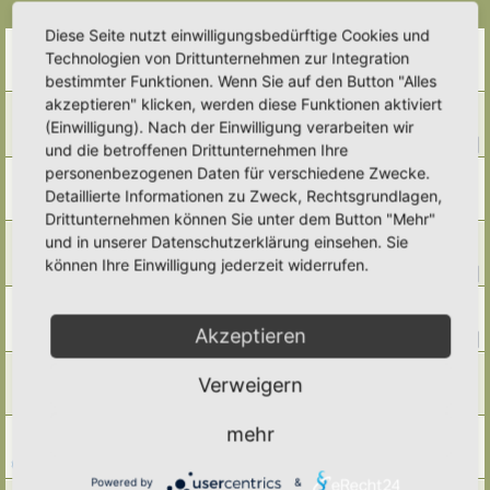
Themen
Diese Seite nutzt einwilligungsbedürftige Cookies und
Docht-Beet / Wicking Bed: selbstbewässernd
Technologien von Drittunternehmen zur Integration
Letzter Beitrag von
Alma
«
Sa 28. Mär 2026, 08:57
bestimmter Funktionen. Wenn Sie auf den Button "Alles
Antworten:
8
akzeptieren" klicken, werden diese Funktionen aktiviert
Hochbeete
(Einwilligung). Nach der Einwilligung verarbeiten wir
Letzter Beitrag von
Alma
«
Do 19. Mär 2026, 19:17
Antworten:
46
1
2
3
4
5
und die betroffenen Drittunternehmen Ihre
personenbezogenen Daten für verschiedene Zwecke.
Kräuterschnecke -Funktion des Teiches ??
Letzter Beitrag von
Umkraut
«
Fr 20. Feb 2026, 16:29
Detaillierte Informationen zu Zweck, Rechtsgrundlagen,
Antworten:
4
Drittunternehmen können Sie unter dem Button "Mehr"
Gestänge für die Beetabdeckung
und in unserer Datenschutzerklärung einsehen. Sie
Letzter Beitrag von
GrizzlyimGarten
«
So 25. Jan 2026, 21:29
können Ihre Einwilligung jederzeit widerrufen.
Antworten:
22
1
2
3
Mischkultur- Beete
Letzter Beitrag von
norbert
«
Fr 23. Jan 2026, 15:01
Akzeptieren
Antworten:
19
1
2
Blühender Gemüsegarten
Verweigern
Letzter Beitrag von
Simbienchen
«
Mo 16. Jun 2025, 13:32
Antworten:
4
mehr
"Salatkiste" möglich?
Letzter Beitrag von
tree12
«
Do 8. Mai 2025, 16:13
Antworten:
8
Powered by
&