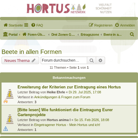
Startseite
FAQ
Registrieren
Anmelden
S
Portal
Foren-Übersicht
Drei Zonen Garten
Ertragszone
Beete in allen Formen
u
c
Beete in allen Formen
h
Suche
Erweiterte Suche
Neues Thema
e
11 Themen • Seite
1
von
1
Bekanntmachungen
Erweiterung der Kriterien zur Eintragung eines Hortus
Letzter Beitrag von
Heike Ehrle
«
Di 29. Jul 2025, 17:08
Verfasst in
Ankündigungen & Fragen zum Forum
Antworten:
3
[Bitte lesen] Wie funktioniert die Eintragung Eurer
Gartenprojekte
Letzter Beitrag von
Hortus anima l
«
So 15. Feb 2026, 18:08
Verfasst in
Eingetragener Hortus - Mein Hortus und ich!
Antworten:
1