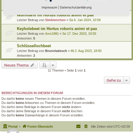
Ziegel stabil stapeln -Beispielthread
Letzter Beitrag von
Somnia
«
Mi 24. Apr 2024, 20:17
Impressum
|
Datenschutzerklärung
Wurmfarm im Hortus roboris animi et pax
Letzter Beitrag von
Simbienchen
«
Sa 6. Jan 2024, 10:59
Keyholebeet im Hortus roboris animi et pax
Letzter Beitrag von
Ann1981
«
So 17. Dez 2023, 19:55
Antworten:
5
Schlüssellochbeet
Letzter Beitrag von
Brunnladesch
«
Mi 2. Aug 2023, 18:50
Antworten:
2
Neues Thema
11 Themen • Seite
1
von
1
Gehe zu
BERECHTIGUNGEN IN DIESEM FORUM
Du darfst
keine
neuen Themen in diesem Forum erstellen.
Du darfst
keine
Antworten zu Themen in diesem Forum erstellen.
Du darfst deine Beiträge in diesem Forum
nicht
ändern.
Du darfst deine Beiträge in diesem Forum
nicht
löschen.
Du darfst
keine
Dateianhänge in diesem Forum erstellen.
Portal
Foren-Übersicht
Alle Zeiten sind
UTC+02:00