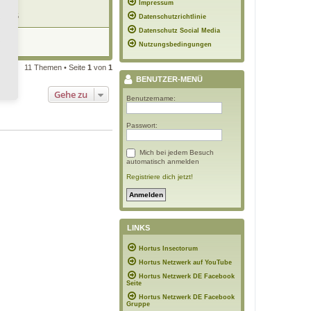
Impressum
 19:55
Datenschutzrichtlinie
Datenschutz Social Media
ch
8:50
Nutzungsbedingungen
11 Themen • Seite
1
von
1
BENUTZER-MENÜ
Gehe zu
Benutzername:
Passwort:
Mich bei jedem Besuch
automatisch anmelden
Registriere dich jetzt!
LINKS
Hortus Insectorum
Hortus Netzwerk auf YouTube
Hortus Netzwerk DE Facebook
Seite
Hortus Netzwerk DE Facebook
Gruppe