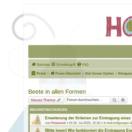
Startseite
Schnellzugriff
FAQ
Portal
Foren-Übersicht
Drei Zonen Garten
Ertragsz
Beete in allen Formen
Suche
Erw
Neues Thema
BEKANNTMACHUNGEN
Erweiterung der Kriterien zur Eintragung eines
von
Polarwelt
»
Di 29. Jul 2025, 15:20
» in
Ankündigungen 
[Bitte lesen] Wie funktioniert die Eintragung Eu