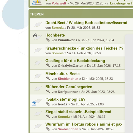
von
Polarwelt
»
Mo 29. Mai 2023, 12:25
» in
Eingetragener H
THEMEN
Docht-Beet / Wicking Bed: selbstbewässernd
von
Somnia
»
Fr 20. Mär 2026, 08:33
Hochbeete
von
Primulaveris
»
Sa 27. Jan 2024, 16:54
Kräuterschnecke -Funktion des Teiches ??
von
Somnia
»
Sa 14. Feb 2026, 07:58
Gestänge für die Beetabdeckung
von
GrizzlyimGarten
»
Do 15. Jan 2026, 17:15
Mischkultur- Beete
von
Simbienchen
»
Di 4. Mär 2025, 16:23
Blühender Gemüsegarten
von
Dorfgaertner
»
So 25. Jun 2023, 23:26
"Salatkiste" möglich?
von
tree12
»
So 13. Apr 2025, 21:00
Ziegel stabil stapeln -Beispielthread
von
Somnia
»
Mi 24. Apr 2024, 20:17
Wurmfarm im Hortus roboris animi et pax
von
Simbienchen
»
Sa 6. Jan 2024, 10:59