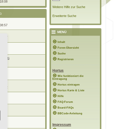
 18:08
Weitere Hilfe zur Suche
G
Erweiterte Suche
 08:57
MENÜ
 19:17
Inhalt
Foren-Übersicht
16:29
Suche
rten
Registrieren
21:29
Hortus
15:01
Wie funktioniert die
Eintragung
n
Hortus eintragen
 13:32
Hortus Karte & Liste
Hilfe
6:13
FAQ-Forum
Board-FAQs
20:17
BBCode-Anleitung
n
0:59
Impressum