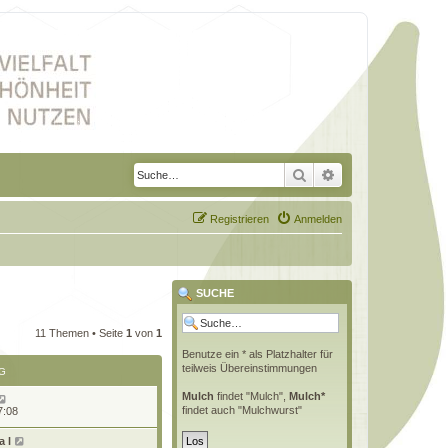
Suche
Erweiterte Suche
Registrieren
Anmelden
SUCHE
11 Themen • Seite
1
von
1
Benutze ein * als Platzhalter für
teilweis Übereinstimmungen
G
Mulch
findet "Mulch",
Mulch*
findet auch "Mulchwurst"
7:08
 l