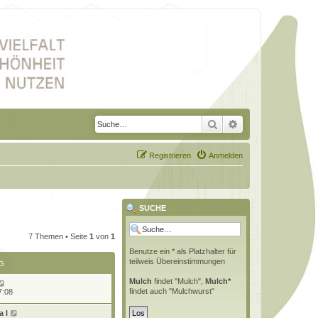
Suche
Erweiterte Suche
Registrieren
Anmelden
SUCHE
7 Themen • Seite
1
von
1
Benutze ein * als Platzhalter für
teilweis Übereinstimmungen
G
Mulch
findet "Mulch",
Mulch*
findet auch "Mulchwurst"
7:08
 l