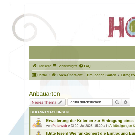
Startseite
Schnellzugriff
FAQ
Portal
Foren-Übersicht
Drei Zonen Garten
Ertragsz
Anbauarten
Suche
Erw
Neues Thema
BEKANNTMACHUNGEN
Erweiterung der Kriterien zur Eintragung eines
von
Polarwelt
»
Di 29. Jul 2025, 15:20
» in
Ankündigungen 
[Bitte lesen] Wie funktioniert die Eintragung Eu