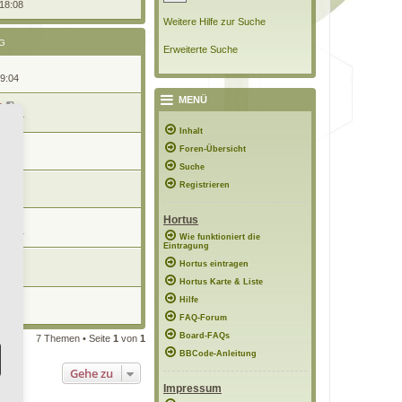
 18:08
Weitere Hilfe zur Suche
G
Erweiterte Suche
19:04
MENÜ
n
 12:04
Inhalt
n
Foren-Übersicht
11:53
Suche
Registrieren
5:11
Hortus
 22:21
Wie funktioniert die
Eintragung
Hortus eintragen
08:56
Hortus Karte & Liste
n
Hilfe
9:32
FAQ-Forum
Board-FAQs
7 Themen • Seite
1
von
1
BBCode-Anleitung
Gehe zu
Impressum