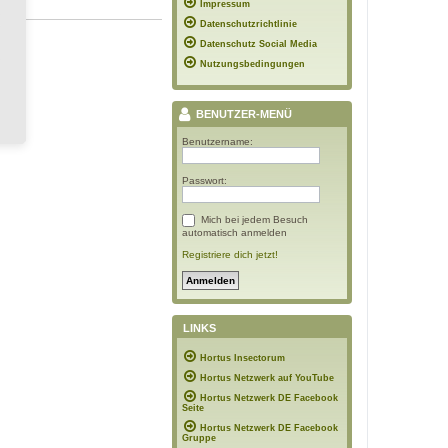
Impressum
Datenschutzrichtlinie
Datenschutz Social Media
Nutzungsbedingungen
BENUTZER-MENÜ
Benutzername:
Passwort:
Mich bei jedem Besuch
automatisch anmelden
Registriere dich jetzt!
LINKS
Hortus Insectorum
Hortus Netzwerk auf YouTube
Hortus Netzwerk DE Facebook
Seite
Hortus Netzwerk DE Facebook
Gruppe