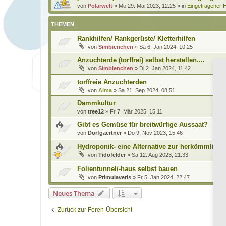
von
Polarwelt
»
Mo 29. Mai 2023, 12:25
» in
Eingetragener H
THEMEN
Rankhilfen/ Rankgerüste/ Kletterhilfen
von
Simbienchen
»
Sa 6. Jan 2024, 10:25
Anzuchterde (torffrei) selbst herstellen....
von
Simbienchen
»
Di 2. Jan 2024, 11:42
torffreie Anzuchterden
von
Alma
»
Sa 21. Sep 2024, 08:51
Dammkultur
von
tree12
»
Fr 7. Mär 2025, 15:11
Gibt es Gemüse für breitwürfige Aussaat?
von
Dorfgaertner
»
Do 9. Nov 2023, 15:46
Hydroponik- eine Alternative zur herkömmliche
von
Tidofelder
»
Sa 12. Aug 2023, 21:33
Folientunnel/-haus selbst bauen
von
Primulaveris
»
Fr 5. Jan 2024, 22:47
Neues Thema
Zurück zur Foren-Übersicht