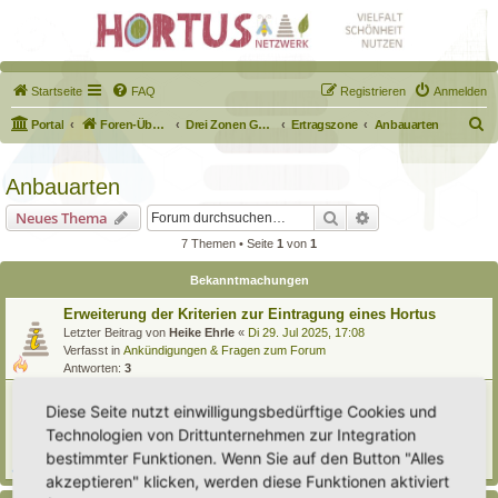
Startseite
FAQ
Registrieren
Anmelden
S
Portal
Foren-Übersicht
Drei Zonen Garten
Ertragszone
Anbauarten
u
c
Anbauarten
h
Suche
Erweiterte Suche
Neues Thema
e
7 Themen • Seite
1
von
1
Bekanntmachungen
Erweiterung der Kriterien zur Eintragung eines Hortus
Letzter Beitrag von
Heike Ehrle
«
Di 29. Jul 2025, 17:08
Verfasst in
Ankündigungen & Fragen zum Forum
Antworten:
3
[Bitte lesen] Wie funktioniert die Eintragung Eurer
Diese Seite nutzt einwilligungsbedürftige Cookies und
Gartenprojekte
Technologien von Drittunternehmen zur Integration
Letzter Beitrag von
Hortus anima l
«
So 15. Feb 2026, 18:08
Verfasst in
Eingetragener Hortus - Mein Hortus und ich!
bestimmter Funktionen. Wenn Sie auf den Button "Alles
Antworten:
1
akzeptieren" klicken, werden diese Funktionen aktiviert