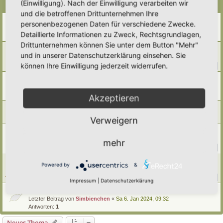
(Einwilligung). Nach der Einwilligung verarbeiten wir
Themen
und die betroffenen Drittunternehmen Ihre
Rankhilfen/ Rankgerüste/ Kletterhilfen
personenbezogenen Daten für verschiedene Zwecke.
Letzter Beitrag von
Ann1981
«
Di 19. Mai 2026, 19:04
Detaillierte Informationen zu Zweck, Rechtsgrundlagen,
Antworten:
4
Drittunternehmen können Sie unter dem Button "Mehr"
Anzuchterde (torffrei) selbst herstellen....
und in unserer Datenschutzerklärung einsehen. Sie
Letzter Beitrag von
Simbienchen
«
Sa 15. Nov 2025, 12:04
können Ihre Einwilligung jederzeit widerrufen.
Antworten:
17
1
2
torffreie Anzuchterden
Letzter Beitrag von
Simbienchen
«
Do 10. Apr 2025, 11:53
Antworten:
6
Akzeptieren
Dammkultur
Letzter Beitrag von
tree12
«
Fr 7. Mär 2025, 15:11
Verweigern
Gibt es Gemüse für breitwürfige Aussaat?
Letzter Beitrag von
Beatrice
«
Mo 24. Jun 2024, 22:21
mehr
Antworten:
24
1
2
3
Hydroponik- eine Alternative zur herkömmlichen Beetkultur?
Powered by
&
Letzter Beitrag von
Tidofelder
«
Fr 24. Mai 2024, 08:56
Antworten:
46
1
2
3
4
5
Impressum
|
Datenschutzerklärung
Folientunnel/-haus selbst bauen
Letzter Beitrag von
Simbienchen
«
Sa 6. Jan 2024, 09:32
Antworten:
1
Neues Thema