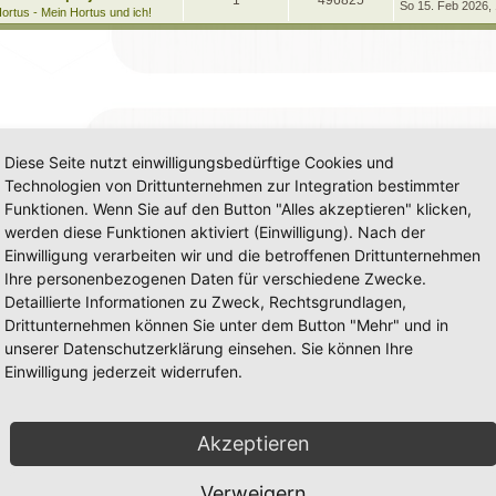
1
496825
e
So 15. Feb 2026,
t
g
e
ortus - Mein Hortus und ich!
t
r
n
u
z
w
r
B
t
e
t
g
e
i
o
i
r
t
w
r
B
r
r
f
e
a
i
o
i
g
t
f
t
r
r
f
a
e
e
Diese Seite nutzt einwilligungsbedürftige Cookies und
g
t
f
n
Technologien von Drittunternehmen zur Integration bestimmter
e
e
Funktionen. Wenn Sie auf den Button "Alles akzeptieren" klicken,
n
werden diese Funktionen aktiviert (Einwilligung). Nach der
Einwilligung verarbeiten wir und die betroffenen Drittunternehmen
Ihre personenbezogenen Daten für verschiedene Zwecke.
Detaillierte Informationen zu Zweck, Rechtsgrundlagen,
Drittunternehmen können Sie unter dem Button "Mehr" und in
unserer Datenschutzerklärung einsehen. Sie können Ihre
Einwilligung jederzeit widerrufen.
Akzeptieren
Verweigern