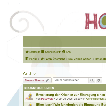
Startseite
Schnellzugriff
FAQ
Portal
Foren-Übersicht
Drei Zonen Garten
Hotspot
Archiv
Suche
Erw
Neues Thema
BEKANNTMACHUNGEN
Erweiterung der Kriterien zur Eintragung eines
von
Polarwelt
»
Di 29. Jul 2025, 15:20
» in
Ankündigungen 
[Bitte lesen] Wie funktioniert die Eintragung Eu