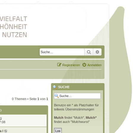
Suche
Erweiterte Suche
Registrieren
Anmelden
SUCHE
0 Themen • Seite
1
von
1
Benutze ein * als Platzhalter für
teilweis Übereinstimmungen
G
Mulch
findet "Mulch",
Mulch*
findet auch "Mulchwurst"
7:08
 l