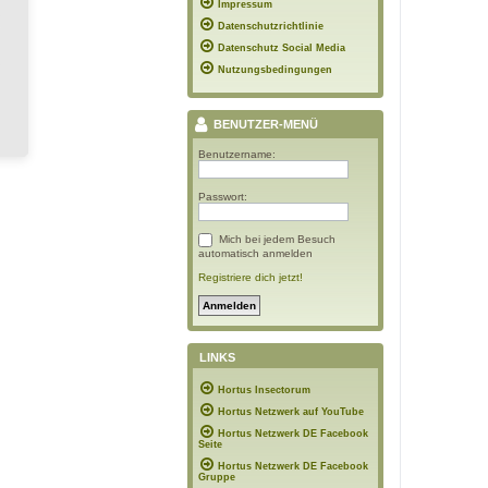
Impressum
Datenschutzrichtlinie
Datenschutz Social Media
Nutzungsbedingungen
BENUTZER-MENÜ
Benutzername:
Passwort:
Mich bei jedem Besuch
automatisch anmelden
Registriere dich jetzt!
LINKS
Hortus Insectorum
Hortus Netzwerk auf YouTube
Hortus Netzwerk DE Facebook
Seite
Hortus Netzwerk DE Facebook
Gruppe