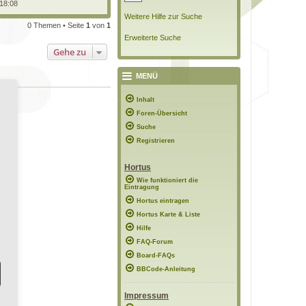
 18:08
Weitere Hilfe zur Suche
0 Themen • Seite
1
von
1
Erweiterte Suche
Gehe zu
MENÜ
Inhalt
Foren-Übersicht
Suche
Registrieren
Hortus
Wie funktioniert die
Eintragung
Hortus eintragen
Hortus Karte & Liste
Hilfe
FAQ-Forum
Board-FAQs
BBCode-Anleitung
Impressum