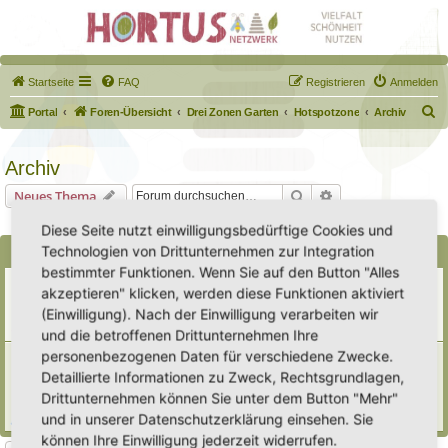
Startseite
FAQ
Registrieren
Anmelden
S
Portal
Foren-Übersicht
Drei Zonen Garten
Hotspotzone
Archiv
u
c
Archiv
h
Suche
Erweiterte Suche
Neues Thema
e
0 Themen • Seite
1
von
1
Diese Seite nutzt einwilligungsbedürftige Cookies und
Technologien von Drittunternehmen zur Integration
Bekanntmachungen
bestimmter Funktionen. Wenn Sie auf den Button "Alles
Erweiterung der Kriterien zur Eintragung eines Hortus
akzeptieren" klicken, werden diese Funktionen aktiviert
Letzter Beitrag von
Heike Ehrle
«
Di 29. Jul 2025, 17:08
(Einwilligung). Nach der Einwilligung verarbeiten wir
Verfasst in
Ankündigungen & Fragen zum Forum
Antworten:
3
und die betroffenen Drittunternehmen Ihre
personenbezogenen Daten für verschiedene Zwecke.
[Bitte lesen] Wie funktioniert die Eintragung Eurer
Gartenprojekte
Detaillierte Informationen zu Zweck, Rechtsgrundlagen,
Letzter Beitrag von
Hortus anima l
«
So 15. Feb 2026, 18:08
Drittunternehmen können Sie unter dem Button "Mehr"
Verfasst in
Eingetragener Hortus - Mein Hortus und ich!
und in unserer Datenschutzerklärung einsehen. Sie
Antworten:
1
können Ihre Einwilligung jederzeit widerrufen.