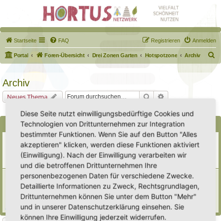
Startseite
FAQ
Registrieren
Anmelden
S
Portal
Foren-Übersicht
Drei Zonen Garten
Hotspotzone
Archiv
u
c
Archiv
h
Suche
Erweiterte Suche
Neues Thema
e
0 Themen • Seite
1
von
1
Diese Seite nutzt einwilligungsbedürftige Cookies und
Technologien von Drittunternehmen zur Integration
Bekanntmachungen
bestimmter Funktionen. Wenn Sie auf den Button "Alles
Erweiterung der Kriterien zur Eintragung eines Hortus
akzeptieren" klicken, werden diese Funktionen aktiviert
Letzter Beitrag von
Heike Ehrle
«
Di 29. Jul 2025, 17:08
(Einwilligung). Nach der Einwilligung verarbeiten wir
Verfasst in
Ankündigungen & Fragen zum Forum
Antworten:
3
und die betroffenen Drittunternehmen Ihre
personenbezogenen Daten für verschiedene Zwecke.
[Bitte lesen] Wie funktioniert die Eintragung Eurer
Gartenprojekte
Detaillierte Informationen zu Zweck, Rechtsgrundlagen,
Letzter Beitrag von
Hortus anima l
«
So 15. Feb 2026, 18:08
Drittunternehmen können Sie unter dem Button "Mehr"
Verfasst in
Eingetragener Hortus - Mein Hortus und ich!
und in unserer Datenschutzerklärung einsehen. Sie
Antworten:
1
können Ihre Einwilligung jederzeit widerrufen.