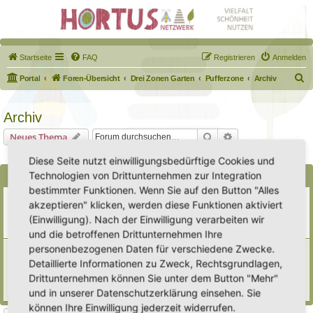
Startseite
FAQ
Registrieren
Anmelden
S
Portal
Foren-Übersicht
Drei Zonen Garten
Pufferzone
Archiv
u
c
Archiv
h
Suche
Erweiterte Suche
Neues Thema
e
0 Themen • Seite
1
von
1
Diese Seite nutzt einwilligungsbedürftige Cookies und
Technologien von Drittunternehmen zur Integration
Bekanntmachungen
bestimmter Funktionen. Wenn Sie auf den Button "Alles
Erweiterung der Kriterien zur Eintragung eines Hortus
akzeptieren" klicken, werden diese Funktionen aktiviert
Letzter Beitrag von
Heike Ehrle
«
Di 29. Jul 2025, 17:08
(Einwilligung). Nach der Einwilligung verarbeiten wir
Verfasst in
Ankündigungen & Fragen zum Forum
Antworten:
3
und die betroffenen Drittunternehmen Ihre
personenbezogenen Daten für verschiedene Zwecke.
[Bitte lesen] Wie funktioniert die Eintragung Eurer
Gartenprojekte
Detaillierte Informationen zu Zweck, Rechtsgrundlagen,
Letzter Beitrag von
Hortus anima l
«
So 15. Feb 2026, 18:08
Drittunternehmen können Sie unter dem Button "Mehr"
Verfasst in
Eingetragener Hortus - Mein Hortus und ich!
und in unserer Datenschutzerklärung einsehen. Sie
Antworten:
1
können Ihre Einwilligung jederzeit widerrufen.