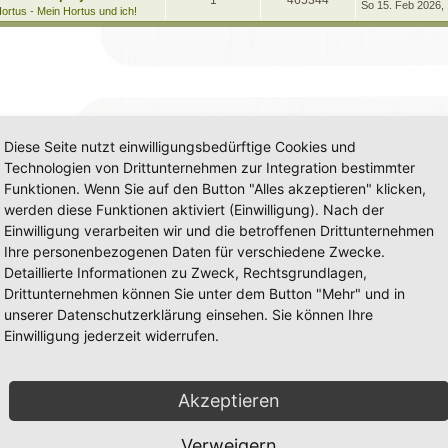
1
465344
e
So 15. Feb 2026,
t
g
e
ortus - Mein Hortus und ich!
t
r
n
u
z
w
r
B
t
e
t
g
e
i
o
i
r
t
w
r
B
r
r
f
e
a
i
o
i
g
t
f
t
r
r
f
a
e
e
Diese Seite nutzt einwilligungsbedürftige Cookies und
g
t
f
n
Technologien von Drittunternehmen zur Integration bestimmter
e
e
Funktionen. Wenn Sie auf den Button "Alles akzeptieren" klicken,
n
werden diese Funktionen aktiviert (Einwilligung). Nach der
Einwilligung verarbeiten wir und die betroffenen Drittunternehmen
Ihre personenbezogenen Daten für verschiedene Zwecke.
Detaillierte Informationen zu Zweck, Rechtsgrundlagen,
Drittunternehmen können Sie unter dem Button "Mehr" und in
unserer Datenschutzerklärung einsehen. Sie können Ihre
Einwilligung jederzeit widerrufen.
Akzeptieren
Verweigern