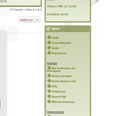
 18:08
Weitere Hilfe zur Suche
0 Themen • Seite
1
von
1
Erweiterte Suche
Gehe zu
MENÜ
Inhalt
Foren-Übersicht
Suche
Registrieren
Hortus
Wie funktioniert die
Eintragung
Hortus eintragen
Hortus Karte & Liste
Hilfe
FAQ-Forum
Board-FAQs
BBCode-Anleitung
Impressum