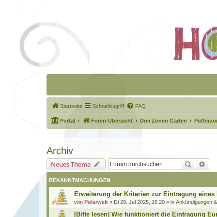
Startseite
Schnellzugriff
FAQ
Portal
Foren-Übersicht
Drei Zonen Garten
Pufferzo
Archiv
Suche
Erw
Neues Thema
BEKANNTMACHUNGEN
Erweiterung der Kriterien zur Eintragung eines
von
Polarwelt
»
Di 29. Jul 2025, 15:20
» in
Ankündigungen 
[Bitte lesen] Wie funktioniert die Eintragung Eu