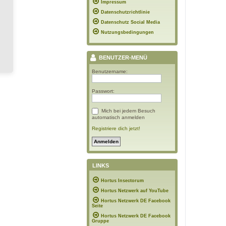
Impressum
Datenschutzrichtlinie
Datenschutz Social Media
Nutzungsbedingungen
BENUTZER-MENÜ
Benutzername:
Passwort:
Mich bei jedem Besuch
automatisch anmelden
Registriere dich jetzt!
LINKS
Hortus Insectorum
Hortus Netzwerk auf YouTube
Hortus Netzwerk DE Facebook
Seite
Hortus Netzwerk DE Facebook
Gruppe