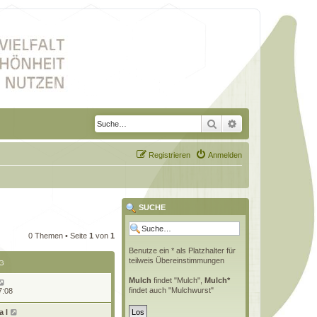
Suche
Erweiterte Suche
Registrieren
Anmelden
SUCHE
0 Themen • Seite
1
von
1
Benutze ein * als Platzhalter für
teilweis Übereinstimmungen
G
Mulch
findet "Mulch",
Mulch*
findet auch "Mulchwurst"
7:08
 l