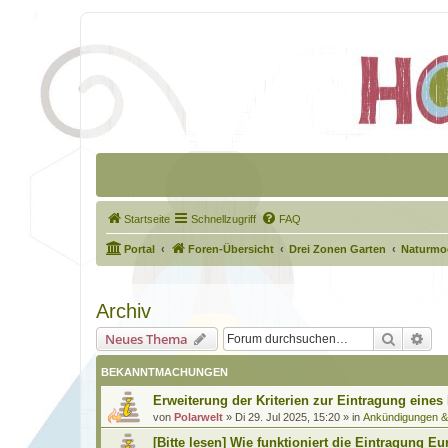
Startseite
Schnellzugriff
FAQ
Portal
Foren-Übersicht
Drei Zonen Garten
Naturmod
Archiv
Suche
Erw
Neues Thema
BEKANNTMACHUNGEN
Erweiterung der Kriterien zur Eintragung eines
von
Polarwelt
»
Di 29. Jul 2025, 15:20
» in
Ankündigungen 
[Bitte lesen] Wie funktioniert die Eintragung Eu