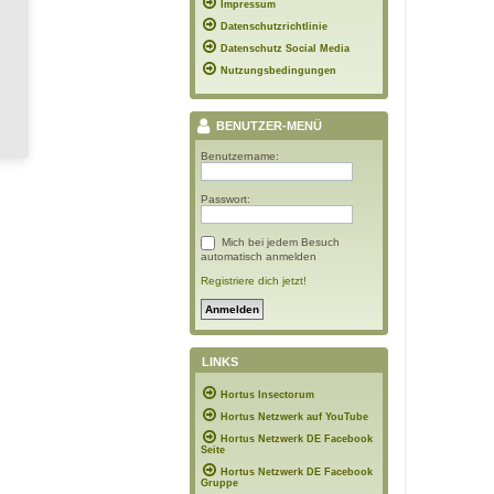
Impressum
Datenschutzrichtlinie
Datenschutz Social Media
Nutzungsbedingungen
BENUTZER-MENÜ
Benutzername:
Passwort:
Mich bei jedem Besuch
automatisch anmelden
Registriere dich jetzt!
LINKS
Hortus Insectorum
Hortus Netzwerk auf YouTube
Hortus Netzwerk DE Facebook
Seite
Hortus Netzwerk DE Facebook
Gruppe