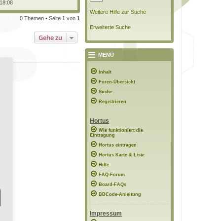
 18:08
Weitere Hilfe zur Suche
0 Themen • Seite
1
von
1
Erweiterte Suche
Gehe zu
MENÜ
Inhalt
Foren-Übersicht
Suche
Registrieren
Hortus
Wie funktioniert die
Eintragung
Hortus eintragen
Hortus Karte & Liste
Hilfe
FAQ-Forum
Board-FAQs
BBCode-Anleitung
Impressum