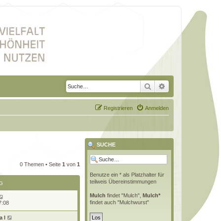
Suche
Erweiterte Suche
Registrieren
Anmelden
SUCHE
0 Themen • Seite
1
von
1
Benutze ein * als Platzhalter für
teilweis Übereinstimmungen
G
Mulch
findet "Mulch",
Mulch*
findet auch "Mulchwurst"
7:08
 l