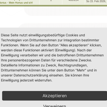
1
480914
e
So 15. Feb 2026,
t
g
e
ortus - Mein Hortus und ich!
t
r
n
u
z
w
r
B
t
e
t
g
e
i
o
i
r
t
w
r
B
r
r
f
e
a
i
o
i
g
t
f
t
r
r
f
a
e
e
Diese Seite nutzt einwilligungsbedürftige Cookies und
g
t
f
n
Technologien von Drittunternehmen zur Integration bestimmter
e
e
Funktionen. Wenn Sie auf den Button "Alles akzeptieren" klicken,
n
werden diese Funktionen aktiviert (Einwilligung). Nach der
Einwilligung verarbeiten wir und die betroffenen Drittunternehmen
Ihre personenbezogenen Daten für verschiedene Zwecke.
Detaillierte Informationen zu Zweck, Rechtsgrundlagen,
Drittunternehmen können Sie unter dem Button "Mehr" und in
unserer Datenschutzerklärung einsehen. Sie können Ihre
Einwilligung jederzeit widerrufen.
Akzeptieren
Verweigern