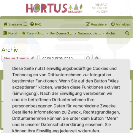
Startseite
FAQ
Registrieren
Anmelden
S
Portal
Foren-Übersicht
Drei Zonen Garten
Naturmodule & kleine Biotope
Archiv
u
c
Archiv
h
Suche
Erweiterte Suche
Neues Thema
e
0 Themen • Seite
1
von
1
Diese Seite nutzt einwilligungsbedürftige Cookies und
Technologien von Drittunternehmen zur Integration
Bekanntmachungen
bestimmter Funktionen. Wenn Sie auf den Button "Alles
Erweiterung der Kriterien zur Eintragung eines Hortus
akzeptieren" klicken, werden diese Funktionen aktiviert
Letzter Beitrag von
Heike Ehrle
«
Di 29. Jul 2025, 17:08
(Einwilligung). Nach der Einwilligung verarbeiten wir
Verfasst in
Ankündigungen & Fragen zum Forum
Antworten:
3
und die betroffenen Drittunternehmen Ihre
personenbezogenen Daten für verschiedene Zwecke.
[Bitte lesen] Wie funktioniert die Eintragung Eurer
Gartenprojekte
Detaillierte Informationen zu Zweck, Rechtsgrundlagen,
Letzter Beitrag von
Hortus anima l
«
So 15. Feb 2026, 18:08
Drittunternehmen können Sie unter dem Button "Mehr"
Verfasst in
Eingetragener Hortus - Mein Hortus und ich!
und in unserer Datenschutzerklärung einsehen. Sie
Antworten:
1
können Ihre Einwilligung jederzeit widerrufen.