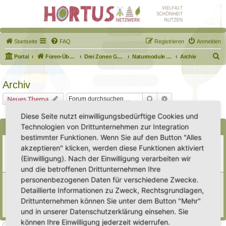
Startseite
FAQ
Registrieren
Anmelden
S
Portal
Foren-Übersicht
Drei Zonen Garten
Naturmodule & kleine Biotope
Archiv
u
c
Archiv
h
Suche
Erweiterte Suche
Neues Thema
e
0 Themen • Seite
1
von
1
Diese Seite nutzt einwilligungsbedürftige Cookies und
Technologien von Drittunternehmen zur Integration
Bekanntmachungen
bestimmter Funktionen. Wenn Sie auf den Button "Alles
Erweiterung der Kriterien zur Eintragung eines Hortus
akzeptieren" klicken, werden diese Funktionen aktiviert
Letzter Beitrag von
Heike Ehrle
«
Di 29. Jul 2025, 17:08
(Einwilligung). Nach der Einwilligung verarbeiten wir
Verfasst in
Ankündigungen & Fragen zum Forum
Antworten:
3
und die betroffenen Drittunternehmen Ihre
personenbezogenen Daten für verschiedene Zwecke.
[Bitte lesen] Wie funktioniert die Eintragung Eurer
Gartenprojekte
Detaillierte Informationen zu Zweck, Rechtsgrundlagen,
Letzter Beitrag von
Hortus anima l
«
So 15. Feb 2026, 18:08
Drittunternehmen können Sie unter dem Button "Mehr"
Verfasst in
Eingetragener Hortus - Mein Hortus und ich!
und in unserer Datenschutzerklärung einsehen. Sie
Antworten:
1
können Ihre Einwilligung jederzeit widerrufen.