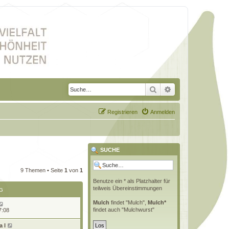
Suche
Erweiterte Suche
Registrieren
Anmelden
SUCHE
9 Themen • Seite
1
von
1
Benutze ein * als Platzhalter für
teilweis Übereinstimmungen
G
Mulch
findet "Mulch",
Mulch*
findet auch "Mulchwurst"
7:08
 l