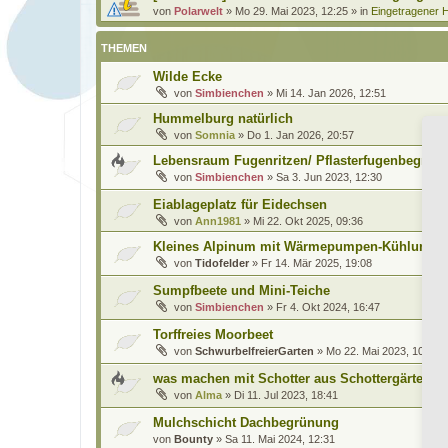
von
Polarwelt
»
Mo 29. Mai 2023, 12:25
» in
Eingetragener H
THEMEN
Wilde Ecke
von
Simbienchen
»
Mi 14. Jan 2026, 12:51
Hummelburg natürlich
von
Somnia
»
Do 1. Jan 2026, 20:57
Lebensraum Fugenritzen/ Pflasterfugenbegrün
von
Simbienchen
»
Sa 3. Jun 2023, 12:30
Eiablageplatz für Eidechsen
von
Ann1981
»
Mi 22. Okt 2025, 09:36
Kleines Alpinum mit Wärmepumpen-Kühlung
von
Tidofelder
»
Fr 14. Mär 2025, 19:08
Sumpfbeete und Mini-Teiche
von
Simbienchen
»
Fr 4. Okt 2024, 16:47
Torffreies Moorbeet
von
SchwurbelfreierGarten
»
Mo 22. Mai 2023, 10:44
was machen mit Schotter aus Schottergärten?
von
Alma
»
Di 11. Jul 2023, 18:41
Mulchschicht Dachbegrünung
von
Bounty
»
Sa 11. Mai 2024, 12:31