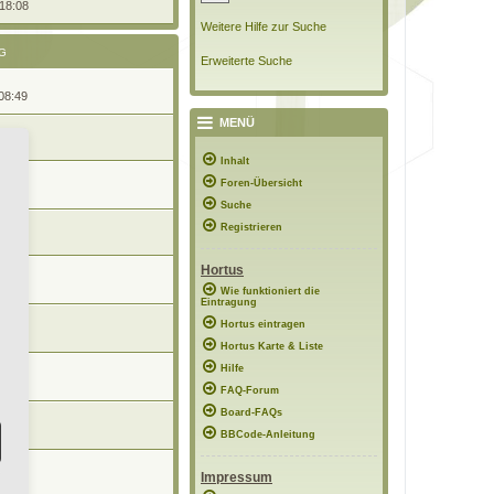
 18:08
Weitere Hilfe zur Suche
G
Erweiterte Suche
08:49
MENÜ
0:57
Inhalt
Foren-Übersicht
1:06
Suche
Registrieren
 21:54
Hortus
7:50
Wie funktioniert die
Eintragung
Hortus eintragen
9:12
Hortus Karte & Liste
Hilfe
19:16
FAQ-Forum
Board-FAQs
6:51
BBCode-Anleitung
Impressum
20:18