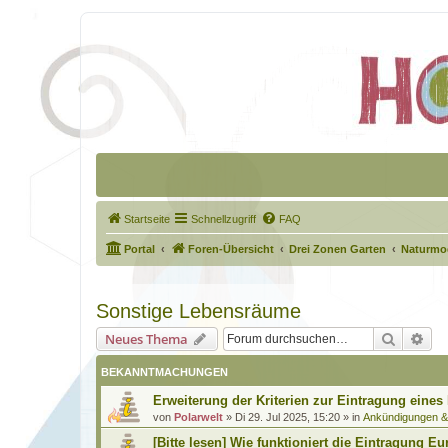
Startseite
Schnellzugriff
FAQ
Portal
Foren-Übersicht
Drei Zonen Garten
Naturmod
Sonstige Lebensräume
Suche
Erw
Neues Thema
BEKANNTMACHUNGEN
Erweiterung der Kriterien zur Eintragung eines
von
Polarwelt
»
Di 29. Jul 2025, 15:20
» in
Ankündigungen 
[Bitte lesen] Wie funktioniert die Eintragung Eu