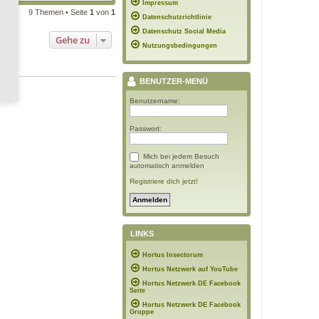
Impressum
9 Themen • Seite
1
von
1
Datenschutzrichtlinie
Datenschutz Social Media
Gehe zu
Nutzungsbedingungen
BENUTZER-MENÜ
Benutzername:
Passwort:
Mich bei jedem Besuch
automatisch anmelden
Registriere dich jetzt!
LINKS
Hortus Insectorum
Hortus Netzwerk auf YouTube
Hortus Netzwerk DE Facebook
Seite
Hortus Netzwerk DE Facebook
Gruppe