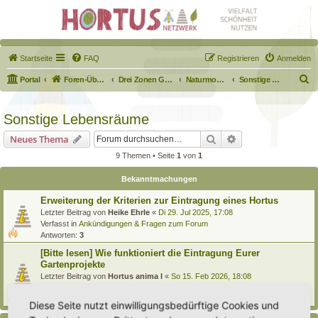
Startseite
FAQ
Registrieren
Anmelden
S
Portal
Foren-Übersicht
Drei Zonen Garten
Naturmodule & kleine Biotope
Sonstige Lebensräume
u
c
Sonstige Lebensräume
h
Suche
Erweiterte Suche
Neues Thema
e
9 Themen • Seite
1
von
1
Bekanntmachungen
Erweiterung der Kriterien zur Eintragung eines Hortus
Letzter Beitrag von
Heike Ehrle
«
Di 29. Jul 2025, 17:08
Verfasst in
Ankündigungen & Fragen zum Forum
Antworten:
3
[Bitte lesen] Wie funktioniert die Eintragung Eurer
Gartenprojekte
Letzter Beitrag von
Hortus anima l
«
So 15. Feb 2026, 18:08
Verfasst in
Eingetragener Hortus - Mein Hortus und ich!
Antworten:
1
Diese Seite nutzt einwilligungsbedürftige Cookies und