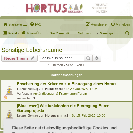
Startseite
FAQ
Registrieren
Anmelden
S
Portal
Foren-Übersicht
Drei Zonen Garten
Naturmodule & kleine Biotope
Sonstige Lebensräume
u
c
Sonstige Lebensräume
h
Suche
Erweiterte Suche
Neues Thema
e
9 Themen • Seite
1
von
1
Bekanntmachungen
Erweiterung der Kriterien zur Eintragung eines Hortus
Letzter Beitrag von
Heike Ehrle
«
Di 29. Jul 2025, 17:08
Verfasst in
Ankündigungen & Fragen zum Forum
Antworten:
3
[Bitte lesen] Wie funktioniert die Eintragung Eurer
Gartenprojekte
Letzter Beitrag von
Hortus anima l
«
So 15. Feb 2026, 18:08
Verfasst in
Eingetragener Hortus - Mein Hortus und ich!
Antworten:
1
Diese Seite nutzt einwilligungsbedürftige Cookies und