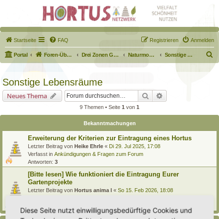
Startseite
FAQ
Registrieren
Anmelden
S
Portal
Foren-Übersicht
Drei Zonen Garten
Naturmodule & kleine Biotope
Sonstige Lebensräume
u
c
Sonstige Lebensräume
h
Suche
Erweiterte Suche
Neues Thema
e
9 Themen • Seite
1
von
1
Bekanntmachungen
Erweiterung der Kriterien zur Eintragung eines Hortus
Letzter Beitrag von
Heike Ehrle
«
Di 29. Jul 2025, 17:08
Verfasst in
Ankündigungen & Fragen zum Forum
Antworten:
3
[Bitte lesen] Wie funktioniert die Eintragung Eurer
Gartenprojekte
Letzter Beitrag von
Hortus anima l
«
So 15. Feb 2026, 18:08
Verfasst in
Eingetragener Hortus - Mein Hortus und ich!
Antworten:
1
Diese Seite nutzt einwilligungsbedürftige Cookies und