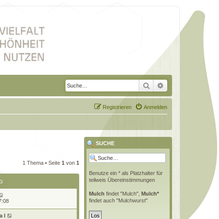
Suche
Erweiterte Suche
Registrieren
Anmelden
SUCHE
1 Thema • Seite
1
von
1
Benutze ein * als Platzhalter für
teilweis Übereinstimmungen
G
Mulch
findet "Mulch",
Mulch*
findet auch "Mulchwurst"
7:08
 l