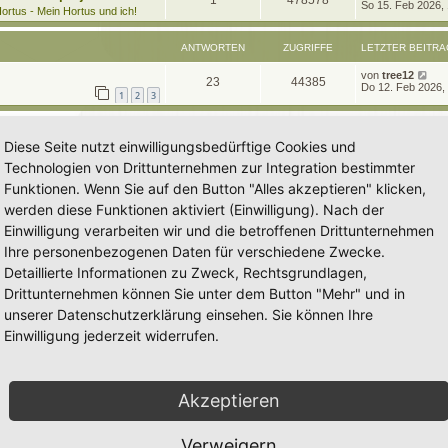
1
478578
e
So 15. Feb 2026,
t
g
e
ortus - Mein Hortus und ich!
t
r
n
u
z
w
r
B
t
e
ANTWORTEN
ZUGRIFFE
LETZTER BEITRA
t
g
e
i
o
i
r
t
L
von
tree12
w
r
B
A
Z
23
44385
r
r
f
e
Do 12. Feb 2026,
e
a
1
2
3
t
i
o
i
n
u
g
z
t
f
t
t
r
r
f
t
g
e
a
e
e
Diese Seite nutzt einwilligungsbedürftige Cookies und
r
g
t
f
w
r
B
n
Technologien von Drittunternehmen zur Integration bestimmter
e
e
e
i
o
i
Funktionen. Wenn Sie auf den Button "Alles akzeptieren" klicken,
t
n
r
werden diese Funktionen aktiviert (Einwilligung). Nach der
r
f
a
Einwilligung verarbeiten wir und die betroffenen Drittunternehmen
g
t
f
Ihre personenbezogenen Daten für verschiedene Zwecke.
e
e
Detaillierte Informationen zu Zweck, Rechtsgrundlagen,
n
Drittunternehmen können Sie unter dem Button "Mehr" und in
unserer Datenschutzerklärung einsehen. Sie können Ihre
Einwilligung jederzeit widerrufen.
Akzeptieren
Verweigern