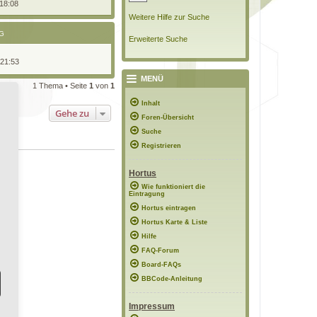
 18:08
Weitere Hilfe zur Suche
G
Erweiterte Suche
 21:53
MENÜ
1 Thema • Seite
1
von
1
Inhalt
Gehe zu
Foren-Übersicht
Suche
Registrieren
Hortus
Wie funktioniert die
Eintragung
Hortus eintragen
Hortus Karte & Liste
Hilfe
FAQ-Forum
Board-FAQs
BBCode-Anleitung
Impressum