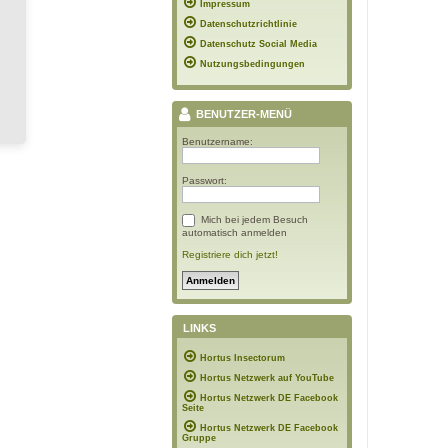
Impressum
Datenschutzrichtlinie
Datenschutz Social Media
Nutzungsbedingungen
BENUTZER-MENÜ
Benutzername:
Passwort:
Mich bei jedem Besuch
automatisch anmelden
Registriere dich jetzt!
LINKS
Hortus Insectorum
Hortus Netzwerk auf YouTube
Hortus Netzwerk DE Facebook
Seite
Hortus Netzwerk DE Facebook
Gruppe