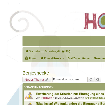
Startseite
Schnellzugriff
FAQ
Portal
Foren-Übersicht
Drei Zonen Garten
Naturmod
Benjeshecke
Suche
Erw
Neues Thema
BEKANNTMACHUNGEN
Erweiterung der Kriterien zur Eintragung eines
von
Polarwelt
»
Di 29. Jul 2025, 15:20
» in
Ankündigungen 
[Bitte lesen] Wie funktioniert die Eintragung Eu