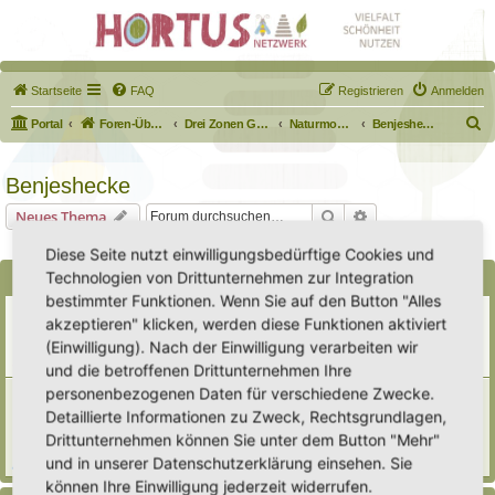
Startseite
FAQ
Registrieren
Anmelden
S
Portal
Foren-Übersicht
Drei Zonen Garten
Naturmodule & kleine Biotope
Benjeshecke
u
c
Benjeshecke
h
Suche
Erweiterte Suche
Neues Thema
e
1 Thema • Seite
1
von
1
Diese Seite nutzt einwilligungsbedürftige Cookies und
Technologien von Drittunternehmen zur Integration
Bekanntmachungen
bestimmter Funktionen. Wenn Sie auf den Button "Alles
Erweiterung der Kriterien zur Eintragung eines Hortus
akzeptieren" klicken, werden diese Funktionen aktiviert
Letzter Beitrag von
Heike Ehrle
«
Di 29. Jul 2025, 17:08
(Einwilligung). Nach der Einwilligung verarbeiten wir
Verfasst in
Ankündigungen & Fragen zum Forum
Antworten:
3
und die betroffenen Drittunternehmen Ihre
personenbezogenen Daten für verschiedene Zwecke.
[Bitte lesen] Wie funktioniert die Eintragung Eurer
Gartenprojekte
Detaillierte Informationen zu Zweck, Rechtsgrundlagen,
Letzter Beitrag von
Hortus anima l
«
So 15. Feb 2026, 18:08
Drittunternehmen können Sie unter dem Button "Mehr"
Verfasst in
Eingetragener Hortus - Mein Hortus und ich!
und in unserer Datenschutzerklärung einsehen. Sie
Antworten:
1
können Ihre Einwilligung jederzeit widerrufen.