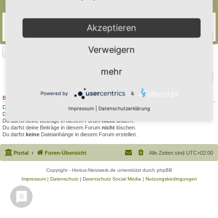
Themen
Benjeshecke
Akzeptieren
Letzter Beitrag von
tree12
«
Do 12. Feb 2026, 21:53
Antworten:
23
1
2
3
Verweigern
Neues Thema
1 Thema • Seite
1
von
1
mehr
Gehe zu
Powered by
&
BERECHTIGUNGEN IN DIESEM FORUM
Du darfst
keine
neuen Themen in diesem Forum erstellen.
Impressum
|
Datenschutzerklärung
Du darfst
keine
Antworten zu Themen in diesem Forum erstellen.
Du darfst deine Beiträge in diesem Forum
nicht
ändern.
Du darfst deine Beiträge in diesem Forum
nicht
löschen.
Du darfst
keine
Dateianhänge in diesem Forum erstellen.
Portal
Foren-Übersicht
Alle Zeiten sind
UTC+02:00
Copyright - Hortus-Netzwerk.de unterstützt durch phpBB
Impressum
|
Datenschutz
|
Datenschutz Social Media
|
Nutzungsbedingungen