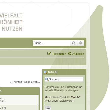
Suche
Erweiterte Suche
Registrieren
Anmelden
SUCHE
2 Themen • Seite
1
von
1
Benutze ein * als Platzhalter für
teilweis Übereinstimmungen
G
Mulch
findet "Mulch",
Mulch*
findet auch "Mulchwurst"
7:08
 l