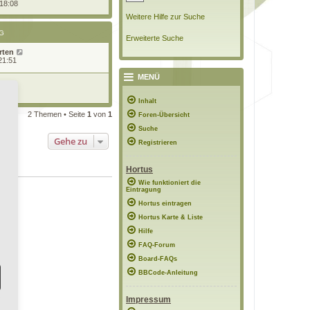
 18:08
Weitere Hilfe zur Suche
G
Erweiterte Suche
rten
21:51
MENÜ
13:46
Inhalt
2 Themen • Seite
1
von
1
Foren-Übersicht
Suche
Gehe zu
Registrieren
Hortus
Wie funktioniert die
Eintragung
Hortus eintragen
Hortus Karte & Liste
Hilfe
FAQ-Forum
Board-FAQs
BBCode-Anleitung
Impressum