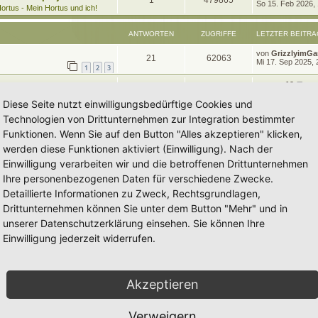
1
479865
e
So 15. Feb 2026,
t
g
e
ortus - Mein Hortus und ich!
t
r
n
u
z
w
r
B
t
e
ANTWORTEN
ZUGRIFFE
LETZTER BEITRA
t
g
e
i
o
i
r
t
L
von
GrizzlyimGa
w
r
B
A
Z
21
62063
r
r
f
e
Mi 17. Sep 2025, 
e
a
1
2
3
t
i
o
i
n
u
g
z
t
f
t
L
von
tree12
t
A
Z
r
10
32580
r
f
e
Mo 4. Nov 2024, 
t
g
e
a
e
e
1
2
t
Diese Seite nutzt einwilligungsbedürftige Cookies und
r
g
n
u
t
f
z
w
r
B
n
Technologien von Drittunternehmen zur Integration bestimmter
t
e
t
g
e
e
e
i
o
i
Funktionen. Wenn Sie auf den Button "Alles akzeptieren" klicken,
r
t
w
r
B
n
r
werden diese Funktionen aktiviert (Einwilligung). Nach der
r
f
e
a
i
Einwilligung verarbeiten wir und die betroffenen Drittunternehmen
o
i
g
t
f
t
Ihre personenbezogenen Daten für verschiedene Zwecke.
r
r
f
e
e
a
Detaillierte Informationen zu Zweck, Rechtsgrundlagen,
g
t
f
n
Drittunternehmen können Sie unter dem Button "Mehr" und in
e
e
unserer Datenschutzerklärung einsehen. Sie können Ihre
n
Einwilligung jederzeit widerrufen.
Akzeptieren
Verweigern