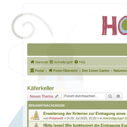
Startseite
Schnellzugriff
FAQ
Portal
Foren-Übersicht
Drei Zonen Garten
Naturmod
Käferkeller
Suche
Erw
Neues Thema
BEKANNTMACHUNGEN
Erweiterung der Kriterien zur Eintragung eines
von
Polarwelt
»
Di 29. Jul 2025, 15:20
» in
Ankündigungen 
[Bitte lesen] Wie funktioniert die Eintragung Eu