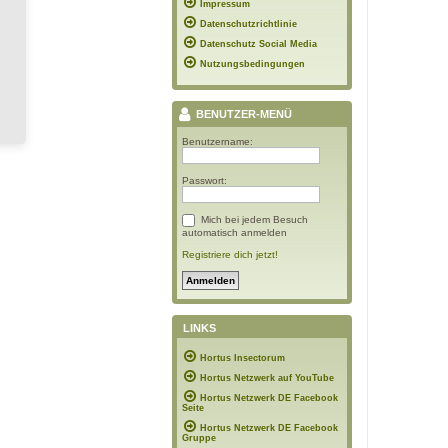
Impressum
Datenschutzrichtlinie
Datenschutz Social Media
Nutzungsbedingungen
BENUTZER-MENÜ
Benutzername:
Passwort:
Mich bei jedem Besuch
automatisch anmelden
Registriere dich jetzt!
LINKS
Hortus Insectorum
Hortus Netzwerk auf YouTube
Hortus Netzwerk DE Facebook
Seite
Hortus Netzwerk DE Facebook
Gruppe