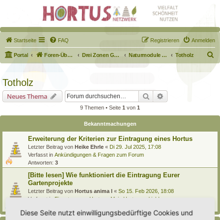
Startseite
FAQ
Registrieren
Anmelden
S
Portal
Foren-Übersicht
Drei Zonen Garten
Naturmodule & kleine Biotope
Totholz
u
c
Totholz
h
Suche
Erweiterte Suche
Neues Thema
e
9 Themen • Seite
1
von
1
Bekanntmachungen
Erweiterung der Kriterien zur Eintragung eines Hortus
Letzter Beitrag von
Heike Ehrle
«
Di 29. Jul 2025, 17:08
Verfasst in
Ankündigungen & Fragen zum Forum
Antworten:
3
[Bitte lesen] Wie funktioniert die Eintragung Eurer
Gartenprojekte
Letzter Beitrag von
Hortus anima l
«
So 15. Feb 2026, 18:08
Verfasst in
Eingetragener Hortus - Mein Hortus und ich!
Antworten:
1
Diese Seite nutzt einwilligungsbedürftige Cookies und