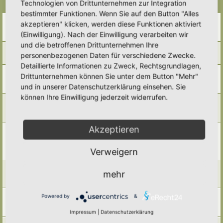
Technologien von Drittunternehmen zur Integration
Themen
bestimmter Funktionen. Wenn Sie auf den Button "Alles
Weißfäule und Holzarten
akzeptieren" klicken, werden diese Funktionen aktiviert
Letzter Beitrag von
Somnia
«
Do 1. Jan 2026, 10:57
(Einwilligung). Nach der Einwilligung verarbeiten wir
Antworten:
5
und die betroffenen Drittunternehmen Ihre
Wer nutzt welches Totholz?
personenbezogenen Daten für verschiedene Zwecke.
Letzter Beitrag von
Somnia
«
Do 1. Jan 2026, 10:56
Detaillierte Informationen zu Zweck, Rechtsgrundlagen,
Totholzimpressionen
Drittunternehmen können Sie unter dem Button "Mehr"
Letzter Beitrag von
Morgi
«
Di 16. Sep 2025, 16:20
und in unserer Datenschutzerklärung einsehen. Sie
Antworten:
7
können Ihre Einwilligung jederzeit widerrufen.
Totholz und alte Bäume - ein vielfältiger Lebensraum
Letzter Beitrag von
Simbienchen
«
Mi 3. Sep 2025, 16:47
Antworten:
5
Akzeptieren
Was tue ich mit den Ästen von Thuja, Fichte/Tanne und
Kirschlorbeer?
Letzter Beitrag von
Ann1981
«
Di 8. Jul 2025, 09:13
Verweigern
Antworten:
9
„Stumpery” (auf Deutsch: Wurzelnaturmodul)
mehr
Letzter Beitrag von
GudrunS.
«
Fr 23. Mai 2025, 09:47
Antworten:
6
Ein kleines Modul
Powered by
&
Letzter Beitrag von
Alma
«
So 14. Apr 2024, 19:50
Antworten:
2
Impressum
|
Datenschutzerklärung