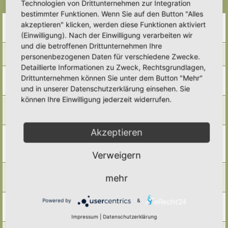
Technologien von Drittunternehmen zur Integration
Themen
bestimmter Funktionen. Wenn Sie auf den Button "Alles
Weißfäule und Holzarten
akzeptieren" klicken, werden diese Funktionen aktiviert
Letzter Beitrag von
Somnia
«
Do 1. Jan 2026, 10:57
(Einwilligung). Nach der Einwilligung verarbeiten wir
Antworten:
5
und die betroffenen Drittunternehmen Ihre
Wer nutzt welches Totholz?
personenbezogenen Daten für verschiedene Zwecke.
Letzter Beitrag von
Somnia
«
Do 1. Jan 2026, 10:56
Detaillierte Informationen zu Zweck, Rechtsgrundlagen,
Totholzimpressionen
Drittunternehmen können Sie unter dem Button "Mehr"
Letzter Beitrag von
Morgi
«
Di 16. Sep 2025, 16:20
und in unserer Datenschutzerklärung einsehen. Sie
Antworten:
7
können Ihre Einwilligung jederzeit widerrufen.
Totholz und alte Bäume - ein vielfältiger Lebensraum
Letzter Beitrag von
Simbienchen
«
Mi 3. Sep 2025, 16:47
Antworten:
5
Akzeptieren
Was tue ich mit den Ästen von Thuja, Fichte/Tanne und
Kirschlorbeer?
Letzter Beitrag von
Ann1981
«
Di 8. Jul 2025, 09:13
Verweigern
Antworten:
9
„Stumpery” (auf Deutsch: Wurzelnaturmodul)
mehr
Letzter Beitrag von
GudrunS.
«
Fr 23. Mai 2025, 09:47
Antworten:
6
Ein kleines Modul
Powered by
&
Letzter Beitrag von
Alma
«
So 14. Apr 2024, 19:50
Antworten:
2
Impressum
|
Datenschutzerklärung