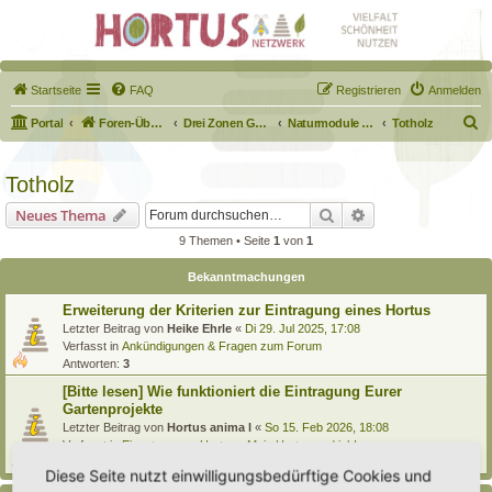
Startseite
FAQ
Registrieren
Anmelden
S
Portal
Foren-Übersicht
Drei Zonen Garten
Naturmodule & kleine Biotope
Totholz
u
c
Totholz
h
Suche
Erweiterte Suche
Neues Thema
e
9 Themen • Seite
1
von
1
Bekanntmachungen
Erweiterung der Kriterien zur Eintragung eines Hortus
Letzter Beitrag von
Heike Ehrle
«
Di 29. Jul 2025, 17:08
Verfasst in
Ankündigungen & Fragen zum Forum
Antworten:
3
[Bitte lesen] Wie funktioniert die Eintragung Eurer
Gartenprojekte
Letzter Beitrag von
Hortus anima l
«
So 15. Feb 2026, 18:08
Verfasst in
Eingetragener Hortus - Mein Hortus und ich!
Antworten:
1
Diese Seite nutzt einwilligungsbedürftige Cookies und