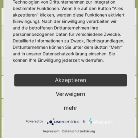
Technologien von Drittunternehmen zur Integration
Themen
bestimmter Funktionen. Wenn Sie auf den Button "Alles
Weißfäule und Holzarten
akzeptieren" klicken, werden diese Funktionen aktiviert
Letzter Beitrag von
Somnia
«
Do 1. Jan 2026, 10:57
(Einwilligung). Nach der Einwilligung verarbeiten wir
Antworten:
5
und die betroffenen Drittunternehmen Ihre
Wer nutzt welches Totholz?
personenbezogenen Daten für verschiedene Zwecke.
Letzter Beitrag von
Somnia
«
Do 1. Jan 2026, 10:56
Detaillierte Informationen zu Zweck, Rechtsgrundlagen,
Totholzimpressionen
Drittunternehmen können Sie unter dem Button "Mehr"
Letzter Beitrag von
Morgi
«
Di 16. Sep 2025, 16:20
und in unserer Datenschutzerklärung einsehen. Sie
Antworten:
7
können Ihre Einwilligung jederzeit widerrufen.
Totholz und alte Bäume - ein vielfältiger Lebensraum
Letzter Beitrag von
Simbienchen
«
Mi 3. Sep 2025, 16:47
Antworten:
5
Akzeptieren
Was tue ich mit den Ästen von Thuja, Fichte/Tanne und
Kirschlorbeer?
Letzter Beitrag von
Ann1981
«
Di 8. Jul 2025, 09:13
Verweigern
Antworten:
9
„Stumpery” (auf Deutsch: Wurzelnaturmodul)
mehr
Letzter Beitrag von
GudrunS.
«
Fr 23. Mai 2025, 09:47
Antworten:
6
Ein kleines Modul
Powered by
&
Letzter Beitrag von
Alma
«
So 14. Apr 2024, 19:50
Antworten:
2
Impressum
|
Datenschutzerklärung