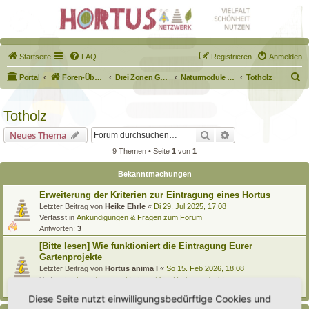
Startseite
FAQ
Registrieren
Anmelden
S
Portal
Foren-Übersicht
Drei Zonen Garten
Naturmodule & kleine Biotope
Totholz
u
c
Totholz
h
Suche
Erweiterte Suche
Neues Thema
e
9 Themen • Seite
1
von
1
Bekanntmachungen
Erweiterung der Kriterien zur Eintragung eines Hortus
Letzter Beitrag von
Heike Ehrle
«
Di 29. Jul 2025, 17:08
Verfasst in
Ankündigungen & Fragen zum Forum
Antworten:
3
[Bitte lesen] Wie funktioniert die Eintragung Eurer
Gartenprojekte
Letzter Beitrag von
Hortus anima l
«
So 15. Feb 2026, 18:08
Verfasst in
Eingetragener Hortus - Mein Hortus und ich!
Antworten:
1
Diese Seite nutzt einwilligungsbedürftige Cookies und