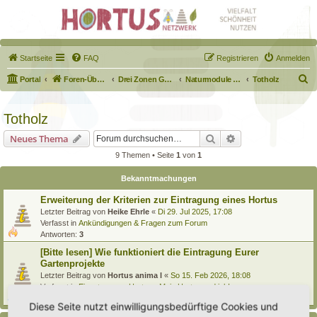
Startseite
FAQ
Registrieren
Anmelden
S
Portal
Foren-Übersicht
Drei Zonen Garten
Naturmodule & kleine Biotope
Totholz
u
c
Totholz
h
Suche
Erweiterte Suche
Neues Thema
e
9 Themen • Seite
1
von
1
Bekanntmachungen
Erweiterung der Kriterien zur Eintragung eines Hortus
Letzter Beitrag von
Heike Ehrle
«
Di 29. Jul 2025, 17:08
Verfasst in
Ankündigungen & Fragen zum Forum
Antworten:
3
[Bitte lesen] Wie funktioniert die Eintragung Eurer
Gartenprojekte
Letzter Beitrag von
Hortus anima l
«
So 15. Feb 2026, 18:08
Verfasst in
Eingetragener Hortus - Mein Hortus und ich!
Antworten:
1
Diese Seite nutzt einwilligungsbedürftige Cookies und