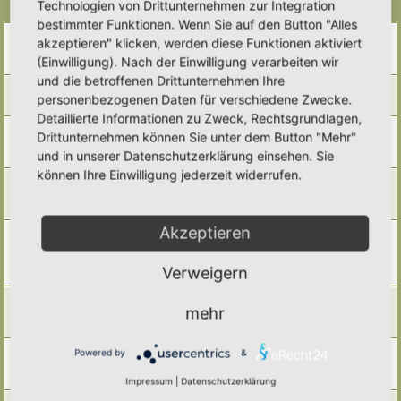
Technologien von Drittunternehmen zur Integration
Themen
bestimmter Funktionen. Wenn Sie auf den Button "Alles
Weißfäule und Holzarten
akzeptieren" klicken, werden diese Funktionen aktiviert
Letzter Beitrag von
Somnia
«
Do 1. Jan 2026, 10:57
(Einwilligung). Nach der Einwilligung verarbeiten wir
Antworten:
5
und die betroffenen Drittunternehmen Ihre
Wer nutzt welches Totholz?
personenbezogenen Daten für verschiedene Zwecke.
Letzter Beitrag von
Somnia
«
Do 1. Jan 2026, 10:56
Detaillierte Informationen zu Zweck, Rechtsgrundlagen,
Totholzimpressionen
Drittunternehmen können Sie unter dem Button "Mehr"
Letzter Beitrag von
Morgi
«
Di 16. Sep 2025, 16:20
und in unserer Datenschutzerklärung einsehen. Sie
Antworten:
7
können Ihre Einwilligung jederzeit widerrufen.
Totholz und alte Bäume - ein vielfältiger Lebensraum
Letzter Beitrag von
Simbienchen
«
Mi 3. Sep 2025, 16:47
Antworten:
5
Akzeptieren
Was tue ich mit den Ästen von Thuja, Fichte/Tanne und
Kirschlorbeer?
Letzter Beitrag von
Ann1981
«
Di 8. Jul 2025, 09:13
Verweigern
Antworten:
9
„Stumpery” (auf Deutsch: Wurzelnaturmodul)
mehr
Letzter Beitrag von
GudrunS.
«
Fr 23. Mai 2025, 09:47
Antworten:
6
Ein kleines Modul
Powered by
&
Letzter Beitrag von
Alma
«
So 14. Apr 2024, 19:50
Antworten:
2
Impressum
|
Datenschutzerklärung