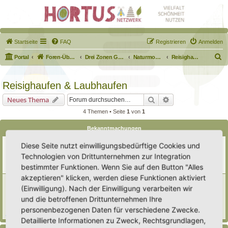
Startseite
FAQ
Registrieren
Anmelden
S
Portal
Foren-Übersicht
Drei Zonen Garten
Naturmodule & kleine Biotope
Reisighaufen & Laubhaufen
u
c
Reisighaufen & Laubhaufen
h
Suche
Erweiterte Suche
Neues Thema
e
4 Themen • Seite
1
von
1
Bekanntmachungen
Erweiterung der Kriterien zur Eintragung eines Hortus
Diese Seite nutzt einwilligungsbedürftige Cookies und
Letzter Beitrag von
Heike Ehrle
«
Di 29. Jul 2025, 17:08
Technologien von Drittunternehmen zur Integration
Verfasst in
Ankündigungen & Fragen zum Forum
bestimmter Funktionen. Wenn Sie auf den Button "Alles
Antworten:
3
akzeptieren" klicken, werden diese Funktionen aktiviert
[Bitte lesen] Wie funktioniert die Eintragung Eurer
(Einwilligung). Nach der Einwilligung verarbeiten wir
Gartenprojekte
und die betroffenen Drittunternehmen Ihre
Letzter Beitrag von
Hortus anima l
«
So 15. Feb 2026, 18:08
Verfasst in
Eingetragener Hortus - Mein Hortus und ich!
personenbezogenen Daten für verschiedene Zwecke.
Antworten:
1
Detaillierte Informationen zu Zweck, Rechtsgrundlagen,