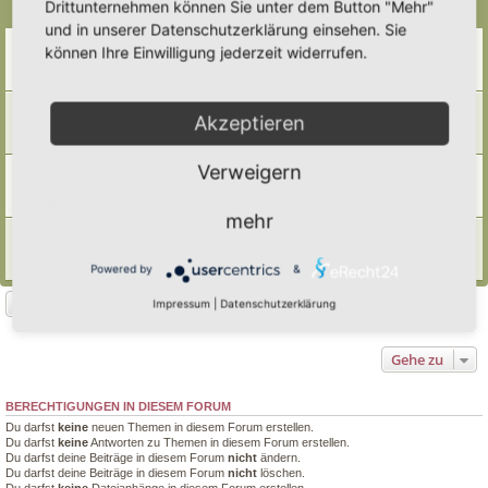
Drittunternehmen können Sie unter dem Button "Mehr"
Themen
und in unserer Datenschutzerklärung einsehen. Sie
Reisighaufen
können Ihre Einwilligung jederzeit widerrufen.
Letzter Beitrag von
Tidofelder
«
Mi 11. Feb 2026, 12:37
Antworten:
7
Asthaufen
Akzeptieren
Letzter Beitrag von
Ann1981
«
Mi 14. Jan 2026, 19:33
Antworten:
4
Verweigern
Laubhaufen, ein wichtiger Lebensraum im Herbst und Winter
Letzter Beitrag von
Poco Loco
«
Do 13. Nov 2025, 22:23
Antworten:
9
mehr
Laub
Letzter Beitrag von
Doro
«
Mi 2. Aug 2023, 10:08
Powered by
&
Antworten:
4
Neues Thema
Impressum
|
Datenschutzerklärung
4 Themen • Seite
1
von
1
Gehe zu
BERECHTIGUNGEN IN DIESEM FORUM
Du darfst
keine
neuen Themen in diesem Forum erstellen.
Du darfst
keine
Antworten zu Themen in diesem Forum erstellen.
Du darfst deine Beiträge in diesem Forum
nicht
ändern.
Du darfst deine Beiträge in diesem Forum
nicht
löschen.
Du darfst
keine
Dateianhänge in diesem Forum erstellen.