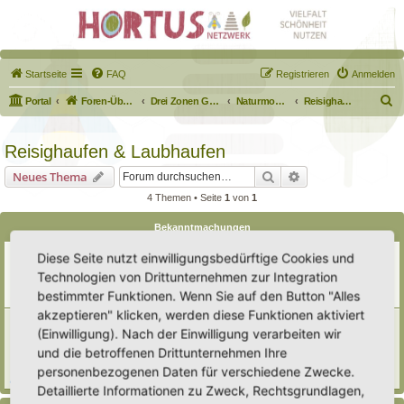
Startseite
FAQ
Registrieren
Anmelden
S
Portal
Foren-Übersicht
Drei Zonen Garten
Naturmodule & kleine Biotope
Reisighaufen & Laubhaufen
u
c
Reisighaufen & Laubhaufen
h
Suche
Erweiterte Suche
Neues Thema
e
4 Themen • Seite
1
von
1
Bekanntmachungen
Erweiterung der Kriterien zur Eintragung eines Hortus
Diese Seite nutzt einwilligungsbedürftige Cookies und
Letzter Beitrag von
Heike Ehrle
«
Di 29. Jul 2025, 17:08
Technologien von Drittunternehmen zur Integration
Verfasst in
Ankündigungen & Fragen zum Forum
bestimmter Funktionen. Wenn Sie auf den Button "Alles
Antworten:
3
akzeptieren" klicken, werden diese Funktionen aktiviert
[Bitte lesen] Wie funktioniert die Eintragung Eurer
(Einwilligung). Nach der Einwilligung verarbeiten wir
Gartenprojekte
und die betroffenen Drittunternehmen Ihre
Letzter Beitrag von
Hortus anima l
«
So 15. Feb 2026, 18:08
Verfasst in
Eingetragener Hortus - Mein Hortus und ich!
personenbezogenen Daten für verschiedene Zwecke.
Antworten:
1
Detaillierte Informationen zu Zweck, Rechtsgrundlagen,