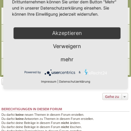
Drittunternehmen können Sie unter dem Button "Mehr"
Themen
und in unserer Datenschutzerklärung einsehen. Sie
Reisighaufen
können Ihre Einwilligung jederzeit widerrufen.
Letzter Beitrag von
Tidofelder
«
Mi 11. Feb 2026, 12:37
Antworten:
7
Asthaufen
Akzeptieren
Letzter Beitrag von
Ann1981
«
Mi 14. Jan 2026, 19:33
Antworten:
4
Verweigern
Laubhaufen, ein wichtiger Lebensraum im Herbst und Winter
Letzter Beitrag von
Poco Loco
«
Do 13. Nov 2025, 22:23
Antworten:
9
mehr
Laub
Letzter Beitrag von
Doro
«
Mi 2. Aug 2023, 10:08
Powered by
&
Antworten:
4
Neues Thema
Impressum
|
Datenschutzerklärung
4 Themen • Seite
1
von
1
Gehe zu
BERECHTIGUNGEN IN DIESEM FORUM
Du darfst
keine
neuen Themen in diesem Forum erstellen.
Du darfst
keine
Antworten zu Themen in diesem Forum erstellen.
Du darfst deine Beiträge in diesem Forum
nicht
ändern.
Du darfst deine Beiträge in diesem Forum
nicht
löschen.
Du darfst
keine
Dateianhänge in diesem Forum erstellen.