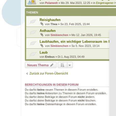
von
Polarwelt
»
Mo 29. Mai 2023, 12:25
» in
Eingetragener H
THEMEN
Reisighaufen
von
Thea
»
So 23. Feb 2025, 15:44
Asthaufen
von
Simbienchen
»
Mo 12. Jan 2026, 19:45
Laubhaufen, ein wichtiger Lebensraum im Herb
von
Simbienchen
»
So 5. Nov 2023, 19:14
Laub
von
Erebus
»
Di 1. Aug 2023, 04:49
Neues Thema
Zurück zur Foren-Übersicht
BERECHTIGUNGEN IN DIESEM FORUM
Du darfst
keine
neuen Themen in diesem Forum erstellen.
Du darfst
keine
Antworten zu Themen in diesem Forum erstellen.
Du darfst deine Beiträge in diesem Forum
nicht
ändern.
Du darfst deine Beiträge in diesem Forum
nicht
löschen.
Du darfst
keine
Dateianhänge in diesem Forum erstellen.