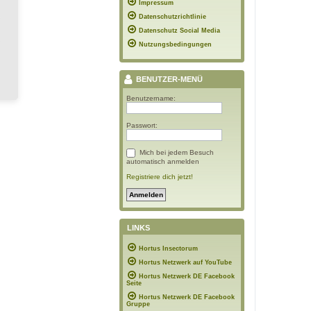
Impressum
Datenschutzrichtlinie
Datenschutz Social Media
Nutzungsbedingungen
BENUTZER-MENÜ
Benutzername:
Passwort:
Mich bei jedem Besuch
automatisch anmelden
Registriere dich jetzt!
LINKS
Hortus Insectorum
Hortus Netzwerk auf YouTube
Hortus Netzwerk DE Facebook
Seite
Hortus Netzwerk DE Facebook
Gruppe