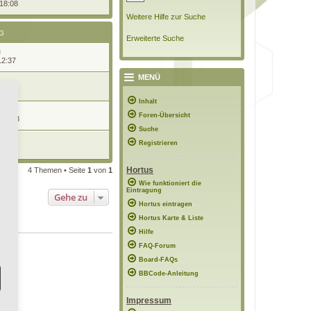
 18:08
Weitere Hilfe zur Suche
G
Erweiterte Suche
12:37
MENÜ
19:33
Inhalt
Foren-Übersicht
 22:23
Suche
Registrieren
0:08
Hortus
4 Themen • Seite
1
von
1
Wie funktioniert die
Eintragung
Gehe zu
Hortus eintragen
Hortus Karte & Liste
Hilfe
FAQ-Forum
Board-FAQs
BBCode-Anleitung
Impressum