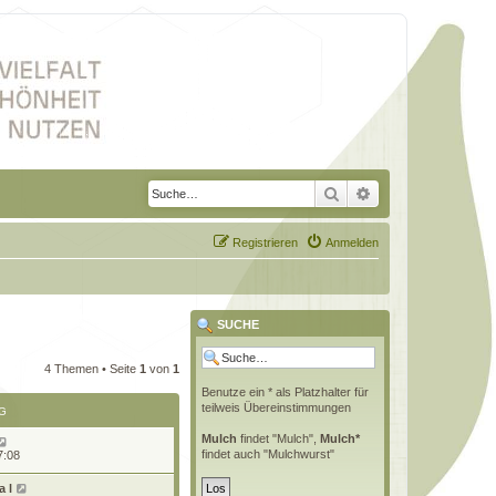
Suche
Erweiterte Suche
Registrieren
Anmelden
SUCHE
4 Themen • Seite
1
von
1
Benutze ein * als Platzhalter für
teilweis Übereinstimmungen
G
Mulch
findet "Mulch",
Mulch*
findet auch "Mulchwurst"
7:08
 l