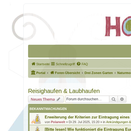
Startseite
Schnellzugriff
FAQ
Portal
Foren-Übersicht
Drei Zonen Garten
Naturmod
Reisighaufen & Laubhaufen
Suche
Erw
Neues Thema
BEKANNTMACHUNGEN
Erweiterung der Kriterien zur Eintragung eines
von
Polarwelt
»
Di 29. Jul 2025, 15:20
» in
Ankündigungen 
[Bitte lesen] Wie funktioniert die Eintragung Eu